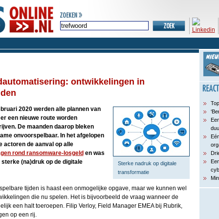
udautomatisering: ontwikkelingen in
jden
Top
bruari 2020 werden alle plannen van
‘Be
 er een nieuwe route worden
Een
drijven. De maanden daarop bleken
du
ame onvoorspelbaar. In het afgelopen
Eén
 actoren de aanval op alle
org
agen rond ransomware-losgeld
en was
Dri
 sterke (na)druk op de digitale
Een
Sterke nadruk op digitale
cyb
transformatie
Min
rspelbare tijden is haast een onmogelijke opgave, maar we kunnen wel
wikkelingen die nu spelen. Het is bijvoorbeeld de vraag wanneer de
lijk een halt toeroepen. Filip Verloy, Field Manager EMEA bij Rubrik,
gen op een rij.