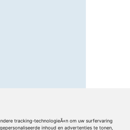
andere tracking-technologieÃ«n om uw surfervaring
gepersonaliseerde inhoud en advertenties te tonen,