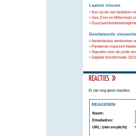
Laatste nieuws
Een op de vier bedrijven n
Gen-Z’ers en Millennials z
Duurzaamheidsmanagement 
Gerelateerde nieuwsit
Nederlandse werknemer wi
Pandemie inspireert Nederl
Signalen voor de juiste ve
Digitale transformatie 202
Er zijn nog geen reacties.
REAGEREN
Naam:
Emailadres:
URL: (niet verplicht)