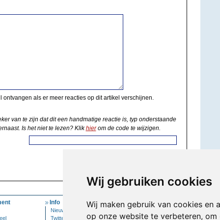
il ontvangen als er meer reacties op dit artikel verschijnen.
eker van te zijn dat dit een handmatige reactie is, typ onderstaande
rnaast. Is het niet te lezen? Klik
hier
om de code te wijzigen.
Wij gebruiken cookies
ent
Info
Mijn Account
Wij maken gebruik van cookies en 
Nieuwsbrief
Inloggen
op onze website te verbeteren, om 
eel
Twitter