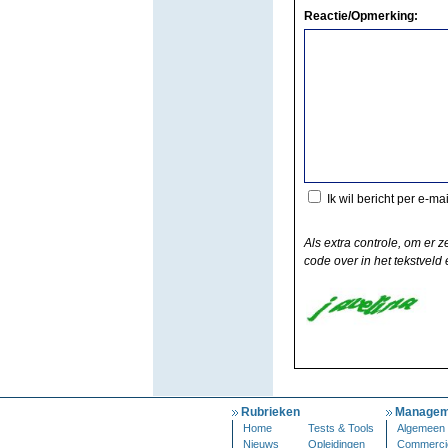
Reactie/Opmerking:
Ik wil bericht per e-ma
Als extra controle, om er z
code over in het tekstveld e
Rubrieken
Managem
Home
Tests & Tools
Algemeen
Nieuws
Opleidingen
Commerci