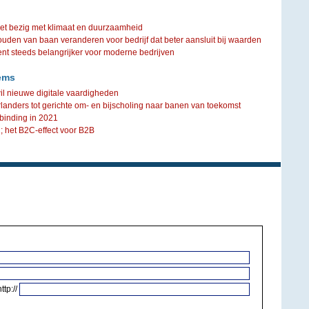
iet bezig met klimaat en duurzaamheid
ouden van baan veranderen voor bedrijf dat beter aansluit bij waarden
steeds belangrijker voor moderne bedrijven
ems
l nieuwe digitale vaardigheden
anders tot gerichte om- en bijscholing naar banen van toekomst
rbinding in 2021
1; het B2C-effect voor B2B
http://