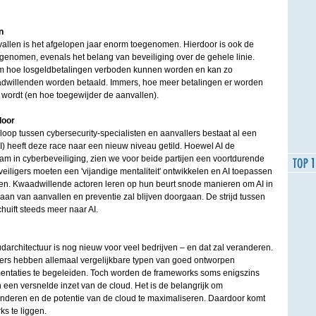
n
llen is het afgelopen jaar enorm toegenomen. Hierdoor is ook de
enomen, evenals het belang van beveiliging over de gehele linie.
m hoe losgeldbetalingen verboden kunnen worden en kan zo
willenden worden betaald. Immers, hoe meer betalingen er worden
 wordt (en hoe toegewijder de aanvallen).
door
op tussen cybersecurity-specialisten en aanvallers bestaat al een
e (AI) heeft deze race naar een nieuw niveau getild. Hoewel AI de
am in cyberbeveiliging, zien we voor beide partijen een voortdurende
veiligers moeten een 'vijandige mentaliteit' ontwikkelen en AI toepassen
en. Kwaadwillende actoren leren op hun beurt snode manieren om AI in
gaan van aanvallen en preventie zal blijven doorgaan. De strijd tussen
huift steeds meer naar AI.
architectuur is nog nieuw voor veel bedrijven – en dat zal veranderen.
iers hebben allemaal vergelijkbare typen van goed ontworpen
ntaties te begeleiden. Toch worden de frameworks soms enigszins
een versnelde inzet van de cloud. Het is de belangrijk om
nderen en de potentie van de cloud te maximaliseren. Daardoor komt
s te liggen.