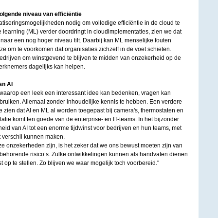
olgende niveau van efficiëntie
iseringsmogelijkheden nodig om volledige efficiëntie in de cloud te
learning (ML) verder doordringt in cloudimplementaties, zien we dat
e naar een nog hoger niveau tilt. Daarbij kan ML menselijke fouten
ze om te voorkomen dat organisaties zichzelf in de voet schieten.
edrijven om winstgevend te blijven te midden van onzekerheid op de
werknemers dagelijks kan helpen.
an AI
waarop een leek een interessant idee kan bedenken, vragen kan
ebruiken. Allemaal zonder inhoudelijke kennis te hebben. Een verdere
. We zien dat AI en ML al worden toegepast bij camera's, thermostaten en
tie komt ten goede van de enterprise- en IT-teams. In het bijzonder
heid van AI tot een enorme tijdwinst voor bedrijven en hun teams, met
t verschil kunnen maken.
loze onzekerheden zijn, is het zeker dat we ons bewust moeten zijn van
jbehorende risico’s. Zulke ontwikkelingen kunnen als handvaten dienen
op te stellen. Zo blijven we waar mogelijk toch voorbereid."