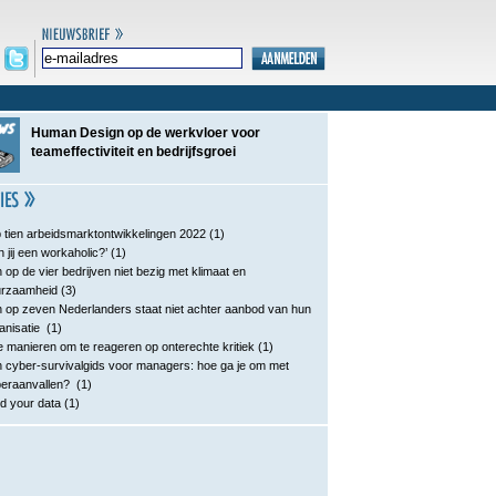
Human Design op de werkvloer voor
teameffectiviteit en bedrijfsgroei
 tien arbeidsmarktontwikkelingen 2022
(1)
n jij een workaholic?’
(1)
 op de vier bedrijven niet bezig met klimaat en
urzaamheid
(3)
 op zeven Nederlanders staat niet achter aanbod van hun
anisatie
(1)
e manieren om te reageren op onterechte kritiek
(1)
 cyber-survivalgids voor managers: hoe ga je om met
eraanvallen?
(1)
d your data
(1)