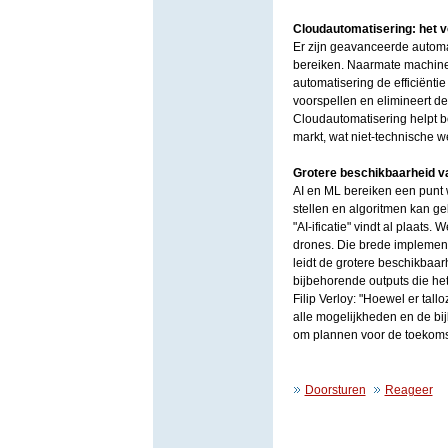
Cloudautomatisering: het v
Er zijn geavanceerde automat
bereiken. Naarmate machine 
automatisering de efficiënti
voorspellen en elimineert de
Cloudautomatisering helpt b
markt, wat niet-technische 
Grotere beschikbaarheid v
AI en ML bereiken een punt 
stellen en algoritmen kan g
"AI-ificatie" vindt al plaats
drones. Die brede implementa
leidt de grotere beschikbaar
bijbehorende outputs die he
Filip Verloy: "Hoewel er tal
alle mogelijkheden en de bi
om plannen voor de toekomst 
Doorsturen
Reageer