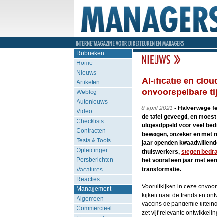
Rubrieken
Home
Nieuws
AI-ificatie en clo
Artikelen
onvoorspelbare ti
Weblog
Autonieuws
8 april 2021
-
Halverwege fe
Video
de tafel geveegd, en moest
Checklists
uitgestippeld voor veel be
Contracten
bewogen, onzeker en met n
Tests & Tools
jaar openden kwaadwillende
Opleidingen
thuiswerkers,
stegen bedr
Persberichten
het vooral een jaar met een
transformatie.
Vacatures
Reacties
Vooruitkijken in deze onvoo
Management
kijken naar de trends en ont
Algemeen
vaccins de pandemie uiteinde
Commercieel
zet vijf relevante ontwikkelin