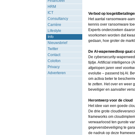
Financieel
HRM
ICT
Verbod op losgeldbetalinge
Consultancy
Het aantal ransomware-aanva
kennis over ransomware toeg
Carrière
Experts onderzoeken daaro
Lifestyle
voorkomen worden dat kwaad
Info
gedaan, hoe groter de markt
Nieuwsbrief
Twitter
De AI-wapenwedloop gaat 
Contact
De cybersecurity-wapenwedlo
Colofon
tijdje. Artificial intelligenc
Privacy
afgelopen jaren veel voorkw
Adverteren
evolutie – passend bij AI. Be
om activa beter te bescherm
te zetten. Het over en weer 
beveiliger en aanvaller versc
Herontwerp voor de cloud
Het idee van een goede cloud
De drie grote cloudleveranc
frameworks om cloudimpleme
verwaarloosd ten gunste van 
gegevensbeveiliging te gara
de nadruk op deze framework