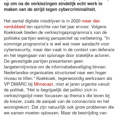
op om na de verkiezingen eindelijk echt werk te
maken van de strijd tegen cybercriminaliteit.
Het aantal digitale misdrijven is in 2020
meer dan
verdubbeld
ten opzichte van het jaar ervoor. Volgens
Koekkoek bieden de verkiezingsprogramma’s van de
politieke partijen weinig perspectief op verbetering. "In
sommige programma’s is wel wat meer aandacht voor
cybersecurity, maar dan vaak in de context van defensie
en het tegengaan van spionage door statelijke actoren.
De gevestigde partijen presenteren geen
langetermijnvisie om de informatiebeveiliging binnen
Nederlandse organisaties structureel naar een hoger
niveau te tillen." Koekkoek, tegenwoordig werkzaam als
VP DMARC bij
Mimecast
, mist al jaren urgentie vanuit
de politiek. "Het is begrijpelijk dat politici zich in
verkiezingstijd meer focussen op thema’s die leven bij
de kiezer, zoals de aanpak van de coronacrisis en het
woningtekort. Dat zijn natuurlijk ook grote problemen die
we samen moeten oplossen. Maar de bestrijding van