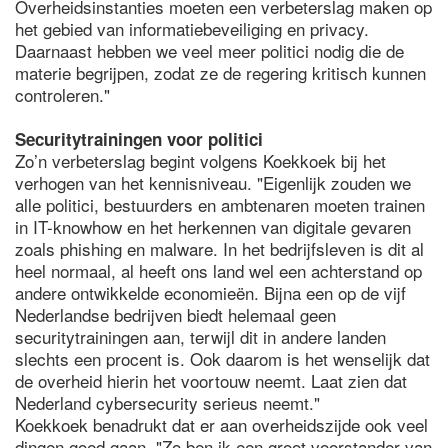
Overheidsinstanties moeten een verbeterslag maken op
het gebied van informatiebeveiliging en privacy.
Daarnaast hebben we veel meer politici nodig die de
materie begrijpen, zodat ze de regering kritisch kunnen
controleren."
Securitytrainingen voor politici
Zo’n verbeterslag begint volgens Koekkoek bij het
verhogen van het kennisniveau. "Eigenlijk zouden we
alle politici, bestuurders en ambtenaren moeten trainen
in IT-knowhow en het herkennen van digitale gevaren
zoals phishing en malware. In het bedrijfsleven is dit al
heel normaal, al heeft ons land wel een achterstand op
andere ontwikkelde economieën. Bijna een op de vijf
Nederlandse bedrijven biedt helemaal geen
securitytrainingen aan, terwijl dit in andere landen
slechts een procent is. Ook daarom is het wenselijk dat
de overheid hierin het voortouw neemt. Laat zien dat
Nederland cybersecurity serieus neemt."
Koekkoek benadrukt dat er aan overheidszijde ook veel
dingen goed gaan. "Zo ben ik een groot voorstander van