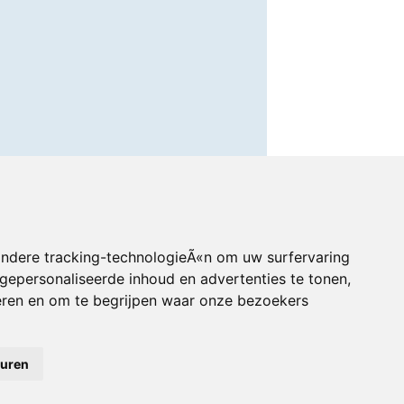
andere tracking-technologieÃ«n om uw surfervaring
gepersonaliseerde inhoud en advertenties te tonen,
eren en om te begrijpen waar onze bezoekers
euren