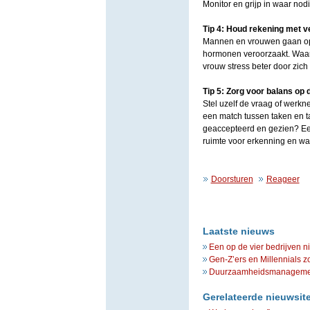
Monitor en grijp in waar nodi
Tip 4: Houd rekening met v
Mannen en vrouwen gaan op e
hormonen veroorzaakt. Waar 
vrouw stress beter door zic
Tip 5: Zorg voor balans op
Stel uzelf de vraag of werkn
een match tussen taken en t
geaccepteerd en gezien? Een 
ruimte voor erkenning en w
Doorsturen
Reageer
Laatste nieuws
Een op de vier bedrijven n
Gen-Z’ers en Millennials z
Duurzaamheidsmanagement 
Gerelateerde nieuwsit