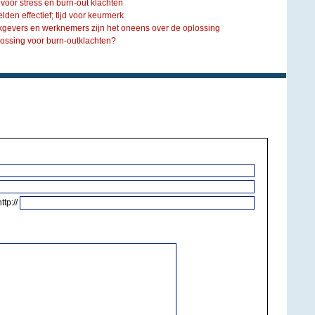
oor stress en burn-out klachten
den effectief; tijd voor keurmerk
gevers en werknemers zijn het oneens over de oplossing
ossing voor burn-outklachten?
http://