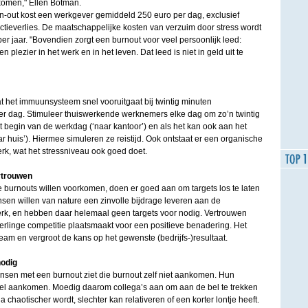
komen," Ellen Botman.
-out kost een werkgever gemiddeld 250 euro per dag, exclusief
tieverlies. De maatschappelijke kosten van verzuim door stress wordt
per jaar. "Bovendien zorgt een burnout voor veel persoonlijk leed:
n plezier in het werk en in het leven. Dat leed is niet in geld uit te
at het immuunsysteem snel vooruitgaat bij twintig minuten
 dag. Stimuleer thuiswerkende werknemers elke dag om zo’n twintig
 begin van de werkdag (‘naar kantoor’) en als het kan ook aan het
 huis’). Hiermee simuleren ze reistijd. Ook ontstaat er een organische
rk, wat het stressniveau ook goed doet.
ertrouwen
burnouts willen voorkomen, doen er goed aan om targets los te laten
sen willen van nature een zinvolle bijdrage leveren aan de
rk, en hebben daar helemaal geen targets voor nodig. Vertrouwen
linge competitie plaatsmaakt voor een positieve benadering. Het
team en vergroot de kans op het gewenste (bedrijfs-)resultaat.
nodig
nsen met een burnout ziet die burnout zelf niet aankomen. Hun
wel aankomen. Moedig daarom collega’s aan om aan de bel te trekken
 chaotischer wordt, slechter kan relativeren of een korter lontje heeft.