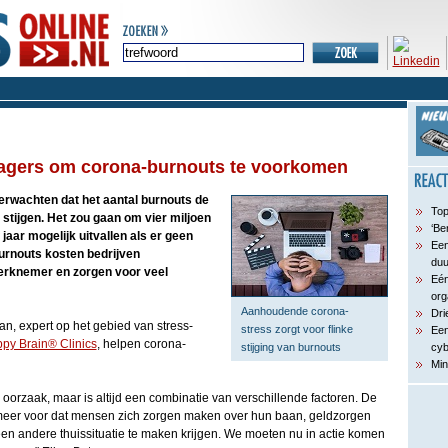
nagers om corona-burnouts te voorkomen
erwachten dat het aantal burnouts de
Top
stijgen. Het zou gaan om vier miljoen
‘Be
jaar mogelijk uitvallen als er geen
Een
urnouts kosten bedrijven
du
werknemer en zorgen voor veel
Eén
org
Aanhoudende corona-
Dri
an, expert op het gebied van stress-
stress zorgt voor flinke
Een
py Brain® Clinics
, helpen corona-
stijging van burnouts
cyb
Min
 oorzaak, maar is altijd een combinatie van verschillende factoren. De
 meer voor dat mensen zich zorgen maken over hun baan, geldzorgen
t een andere thuissituatie te maken krijgen. We moeten nu in actie komen