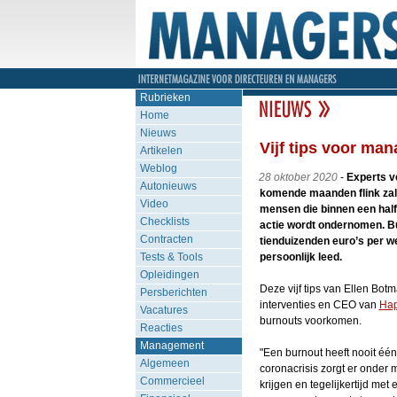
Rubrieken
Home
Nieuws
Vijf tips voor ma
Artikelen
Weblog
28 oktober 2020
-
Experts v
Autonieuws
komende maanden flink zal 
Video
mensen die binnen een half 
Checklists
actie wordt ondernomen. B
Contracten
tienduizenden euro’s per 
Tests & Tools
persoonlijk leed.
Opleidingen
Deze vijf tips van Ellen Botm
Persberichten
interventies en CEO van
Hap
Vacatures
burnouts voorkomen.
Reacties
Management
"Een burnout heeft nooit één
Algemeen
coronacrisis zorgt er onder
Commercieel
krijgen en tegelijkertijd me