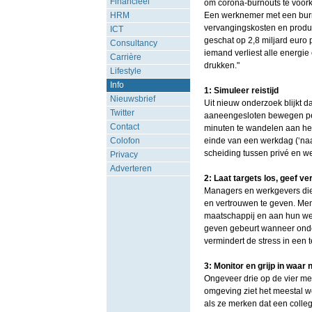
Financieel
om corona-burnouts te voor
HRM
Een werknemer met een burn
vervangingskosten en produc
ICT
geschat op 2,8 miljard euro 
Consultancy
iemand verliest alle energie e
Carrière
drukken."
Lifestyle
Info
1: Simuleer reistijd
Nieuwsbrief
Uit nieuw onderzoek blijkt d
Twitter
aaneengesloten bewegen per
Contact
minuten te wandelen aan het
Colofon
einde van een werkdag (‘naar
scheiding tussen privé en we
Privacy
Adverteren
2: Laat targets los, geef v
Managers en werkgevers die 
en vertrouwen te geven. Men
maatschappij en aan hun we
geven gebeurt wanneer onder
vermindert de stress in een 
3: Monitor en grijp in waar 
Ongeveer drie op de vier me
omgeving ziet het meestal 
als ze merken dat een collega