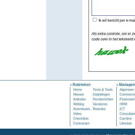
Ik wil bericht per e-ma
Als extra controle, om er z
code over in het tekstveld e
Rubrieken
Managem
Home
Tests & Tools
Algemeen
Nieuws
Opleidingen
Commerci
Artikelen
Persberichten
Financieel
Weblog
Vacatures
HRM
Autonieuws
Reacties
ICT
Video
Consultan
Checklists
Carrière
Contracten
Lifestyle