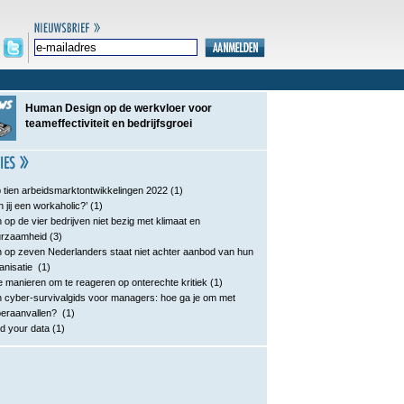
Human Design op de werkvloer voor
teameffectiviteit en bedrijfsgroei
 tien arbeidsmarktontwikkelingen 2022
(1)
n jij een workaholic?’
(1)
 op de vier bedrijven niet bezig met klimaat en
urzaamheid
(3)
 op zeven Nederlanders staat niet achter aanbod van hun
anisatie
(1)
e manieren om te reageren op onterechte kritiek
(1)
 cyber-survivalgids voor managers: hoe ga je om met
eraanvallen?
(1)
d your data
(1)