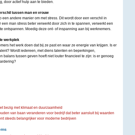
g, door actief hulp aan te bieden.
erschil tussen man en vrouw
en andere manier om met stress. Dit wordt door een verschil in
een man stress beter verwerkt door zich in te spannen, verwerkt een
h te ontspannen. Moedig deze ont- of inspanning aan bij werknemers.
 de werkplek
emers het werk doen dat bij ze past en waar ze energie van krijgen. Is er
alent? Wordt iedereen, met diens talenten en beperkingen,
balans tussen geven hoeft niet louter financieel te zijn: is er genoeg
aardering?
iet bezig met klimaat en duurzaamheid
ouden van baan veranderen voor bedrijf dat beter aansluit bij waarden
steeds belangrijker voor moderne bedrijven
ems