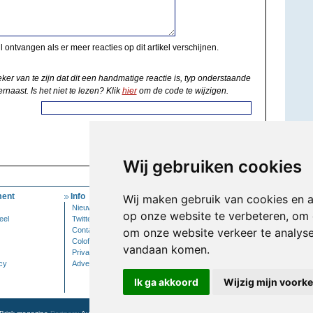
il ontvangen als er meer reacties op dit artikel verschijnen.
eker van te zijn dat dit een handmatige reactie is, typ onderstaande
rnaast. Is het niet te lezen? Klik
hier
om de code te wijzigen.
Wij gebruiken cookies
ent
Info
Mijn Account
Wij maken gebruik van cookies en 
Nieuwsbrief
Inloggen
op onze website te verbeteren, om 
eel
Twitter
Contact
om onze website verkeer te analys
Colofon
vandaan komen.
Privacy
cy
Adverteren
Ik ga akkoord
Wijzig mijn voork