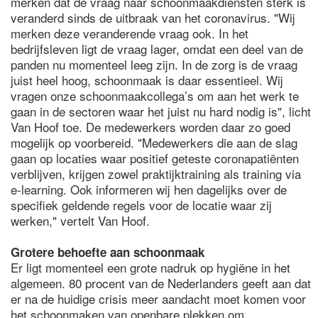
merken dat de vraag naar schoonmaakdiensten sterk is
veranderd sinds de uitbraak van het coronavirus. "Wij
merken deze veranderende vraag ook. In het
bedrijfsleven ligt de vraag lager, omdat een deel van de
panden nu momenteel leeg zijn. In de zorg is de vraag
juist heel hoog, schoonmaak is daar essentieel. Wij
vragen onze schoonmaakcollega’s om aan het werk te
gaan in de sectoren waar het juist nu hard nodig is", licht
Van Hoof toe. De medewerkers worden daar zo goed
mogelijk op voorbereid. "Medewerkers die aan de slag
gaan op locaties waar positief geteste coronapatiënten
verblijven, krijgen zowel praktijktraining als training via
e-learning. Ook informeren wij hen dagelijks over de
specifiek geldende regels voor de locatie waar zij
werken," vertelt Van Hoof.
Grotere behoefte aan schoonmaak
Er ligt momenteel een grote nadruk op hygiëne in het
algemeen. 80 procent van de Nederlanders geeft aan dat
er na de huidige crisis meer aandacht moet komen voor
het schoonmaken van openbare plekken om