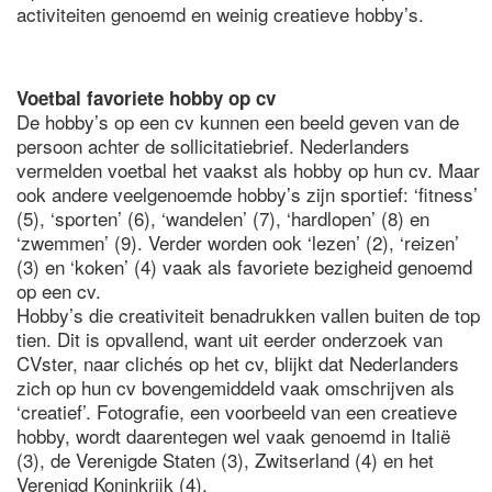
activiteiten genoemd en weinig creatieve hobby’s.
Voetbal favoriete hobby op cv
De hobby’s op een cv kunnen een beeld geven van de
persoon achter de sollicitatiebrief. Nederlanders
vermelden voetbal het vaakst als hobby op hun cv. Maar
ook andere veelgenoemde hobby’s zijn sportief: ‘fitness’
(5), ‘sporten’ (6), ‘wandelen’ (7), ‘hardlopen’ (8) en
‘zwemmen’ (9). Verder worden ook ‘lezen’ (2), ‘reizen’
(3) en ‘koken’ (4) vaak als favoriete bezigheid genoemd
op een cv.
Hobby’s die creativiteit benadrukken vallen buiten de top
tien. Dit is opvallend, want uit eerder onderzoek van
CVster, naar clichés op het cv, blijkt dat Nederlanders
zich op hun cv bovengemiddeld vaak omschrijven als
‘creatief’. Fotografie, een voorbeeld van een creatieve
hobby, wordt daarentegen wel vaak genoemd in Italië
(3), de Verenigde Staten (3), Zwitserland (4) en het
Verenigd Koninkrijk (4).