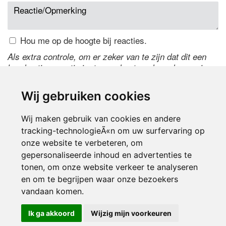
Hou me op de hoogte bij reacties.
Als extra controle, om er zeker van te zijn dat dit een
handmatige reactie is, typ onderstaande code over in
het tekstveld ernaast. Is het niet te lezen? Klik
hier
om
de code te wijzigen.
Wij gebruiken cookies
Wij maken gebruik van cookies en andere
tracking-technologieÃ«n om uw surfervaring op
onze website te verbeteren, om
gepersonaliseerde inhoud en advertenties te
tonen, om onze website verkeer te analyseren
en om te begrijpen waar onze bezoekers
Inloggen
vandaan komen.
Ik ga akkoord
Wijzig mijn voorkeuren
© 2000-2026 UFE Media:
Managersonline.nl
|
Brisk magazine
Partners:
Autowereld.com
|
Personeelsnet
| ABM Financial News