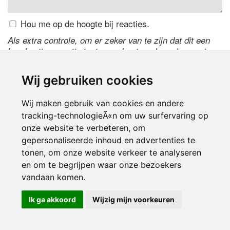
Hou me op de hoogte bij reacties.
Als extra controle, om er zeker van te zijn dat dit een
handmatige reactie is, typ onderstaande code over in
het tekstveld ernaast. Is het niet te lezen? Klik
hier
om
de code te wijzigen.
Wij gebruiken cookies
Wij maken gebruik van cookies en andere
tracking-technologieÃ«n om uw surfervaring op
onze website te verbeteren, om
gepersonaliseerde inhoud en advertenties te
tonen, om onze website verkeer te analyseren
en om te begrijpen waar onze bezoekers
Inloggen
vandaan komen.
Ik ga akkoord
Wijzig mijn voorkeuren
© 2000-2026 UFE Media:
Managersonline.nl
|
Brisk magazine
Partners:
Autowereld.com
|
Personeelsnet
| ABM Financial News