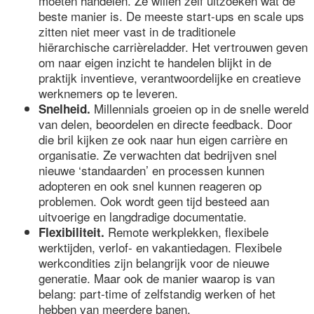
moeten handelen. Ze willen zelf uitzoeken wat de
beste manier is. De meeste start-ups en scale ups
zitten niet meer vast in de traditionele
hiërarchische carrièreladder. Het vertrouwen geven
om naar eigen inzicht te handelen blijkt in de
praktijk inventieve, verantwoordelijke en creatieve
werknemers op te leveren.
Millennials groeien op in de snelle wereld
Snelheid.
van delen, beoordelen en directe feedback. Door
die bril kijken ze ook naar hun eigen carrière en
organisatie. Ze verwachten dat bedrijven snel
nieuwe ‘standaarden’ en processen kunnen
adopteren en ook snel kunnen reageren op
problemen. Ook wordt geen tijd besteed aan
uitvoerige en langdradige documentatie.
Remote werkplekken, flexibele
Flexibiliteit.
werktijden, verlof- en vakantiedagen. Flexibele
werkcondities zijn belangrijk voor de nieuwe
generatie. Maar ook de manier waarop is van
belang: part-time of zelfstandig werken of het
hebben van meerdere banen.