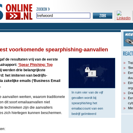
meest voorkomende spearphishing-aanvallen
af de resultaten vrij van de eerste
Top
aalrapport:
‘Spear Phishing: Top
‘Be
ij werden drie belangrijkste
Een
d: het imiteren van bedrijfs-
du
ia zakelijke emails (‘Business Email
Eén
.
org
In ruim vier van de vijf
Dri
ze aanvallen werken, waarom traditionele
gevallen wordt bij
Een
n dit soort emailaanvallen niet
spearphishing het
cyb
e technieken zijn die aanvallers
Min
emailaccount van een
ies zich hiertegen kunnen beschermen.
bedrijf geïmiteerd
ten: