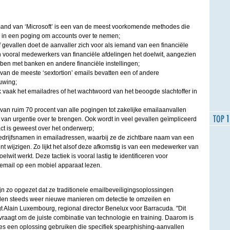
and van ‘Microsoft’ is een van de meest voorkomende methodes die
 in een poging om accounts over te nemen;
jf gevallen doet de aanvaller zich voor als iemand van een financiële
ijn vooral medewerkers van financiële afdelingen het doelwit, aangezien
bben met banken en andere financiële instellingen;
an de meeste ‘sextortion’ emails bevatten een of andere
uwing;
k vaak het emailadres of het wachtwoord van het beoogde slachtoffer in
an ruim 70 procent van alle pogingen tot zakelijke emailaanvallen
van urgentie over te brengen. Ook wordt in veel gevallen geïmpliceerd
act is geweest over het onderwerp;
bedrijfsnamen in emailadressen, waarbij ze de zichtbare naam van een
t wijzigen. Zo lijkt het alsof deze afkomstig is van een medewerker van
oelwit werkt. Deze tactiek is vooral lastig te identificeren voor
email op een mobiel apparaat lezen.
n zo opgezet dat ze traditionele emailbeveiligingsoplossingen
den steeds weer nieuwe manieren om detectie te omzeilen en
gt Alain Luxembourg, regional director Benelux voor Barracuda. "Dit
 vraagt om de juiste combinatie van technologie en training. Daarom is
ies een oplossing gebruiken die specifiek spearphishing-aanvallen