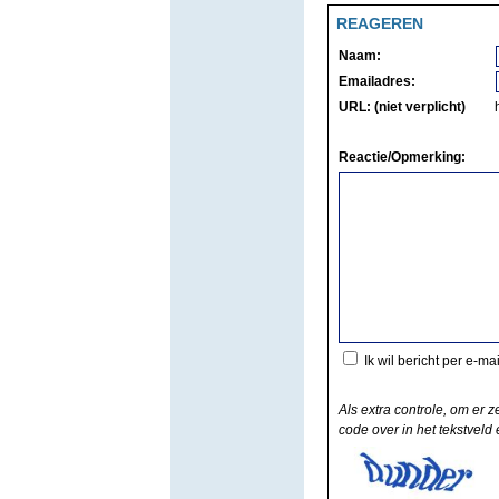
REAGEREN
Naam:
Emailadres:
URL: (niet verplicht)
Reactie/Opmerking:
Ik wil bericht per e-ma
Als extra controle, om er z
code over in het tekstveld e