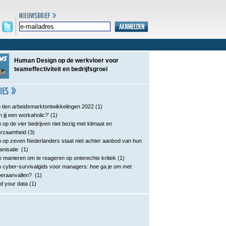
Human Design op de werkvloer voor
teameffectiviteit en bedrijfsgroei
 tien arbeidsmarktontwikkelingen 2022
(1)
n jij een workaholic?’
(1)
 op de vier bedrijven niet bezig met klimaat en
urzaamheid
(3)
 op zeven Nederlanders staat niet achter aanbod van hun
anisatie
(1)
e manieren om te reageren op onterechte kritiek
(1)
 cyber-survivalgids voor managers: hoe ga je om met
eraanvallen?
(1)
d your data
(1)