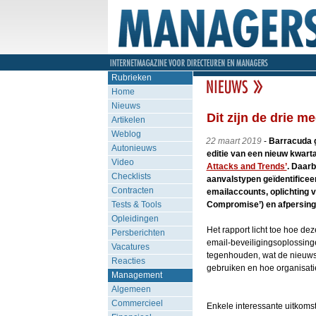
Rubrieken
Home
Nieuws
Dit zijn de drie 
Artikelen
Weblog
22 maart 2019
-
Barracuda g
Autonieuws
editie van een nieuw kwart
Video
Attacks and Trends’
. Daarb
Checklists
aanvalstypen geïdentificeer
Contracten
emailaccounts, oplichting v
Tests & Tools
Compromise’) en afpersing
Opleidingen
Het rapport licht toe hoe de
Persberichten
email-beveiligingsoplossinge
Vacatures
tegenhouden, wat de nieuwst
Reacties
gebruiken en hoe organisat
Management
Algemeen
Commercieel
Enkele interessante uitkoms