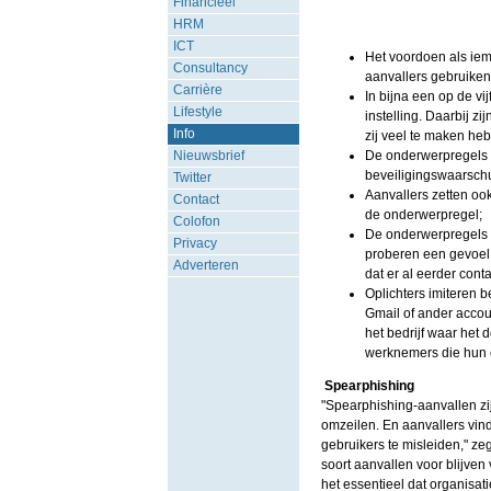
Financieel
HRM
ICT
Het voordoen als iem
Consultancy
aanvallers gebruiken
Carrière
In bijna een op de vi
Lifestyle
instelling. Daarbij z
Info
zij veel te maken he
Nieuwsbrief
De onderwerpregels v
beveiligingswaarsch
Twitter
Aanvallers zetten oo
Contact
de onderwerpregel;
Colofon
De onderwerpregels v
Privacy
proberen een gevoel 
Adverteren
dat er al eerder cont
Oplichters imiteren 
Gmail of ander accoun
het bedrijf waar het d
werknemers die hun 
Spearphishing
"Spearphishing-aanvallen zij
omzeilen. En aanvallers vin
gebruikers te misleiden," ze
soort aanvallen voor blijven
het essentieel dat organisat