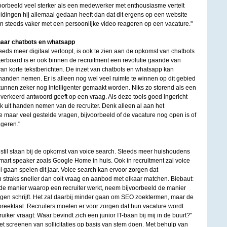
voorbeeld veel sterker als een medewerker met enthousiasme vertelt
idingen hij allemaal gedaan heeft dan dat dit ergens op een website
n steeds vaker met een persoonlijke video reageren op een vacature."
naar chatbots en whatsapp
eeds meer digitaal verloopt, is ook te zien aan de opkomst van chatbots
rboard is er ook binnen de recruitment een revolutie gaande van
van korte tekstberichten. De inzet van chatbots en whatsapp kan
t handen nemen. Er is alleen nog wel veel ruimte te winnen op dit gebied
kunnen zeker nog intelligenter gemaakt worden. Niks zo storend als een
verkeerd antwoord geeft op een vraag. Als deze tools goed ingericht
k uit handen nemen van de recruiter. Denk alleen al aan het
aar veel gestelde vragen, bijvoorbeeld of de vacature nog open is of
geren."
 stil staan bij de opkomst van voice search. Steeds meer huishoudens
rt speaker zoals Google Home in huis. Ook in recruitment zal voice
l gaan spelen dit jaar. Voice search kan ervoor zorgen dat
straks sneller dan ooit vraag en aanbod met elkaar matchen. Biebaut:
 de manier waarop een recruiter werkt, neem bijvoorbeeld de manier
ngen schrijft. Het zal daarbij minder gaan om SEO zoektermen, maar de
preektaal. Recruiters moeten er voor zorgen dat hun vacature wordt
er vraagt: Waar bevindt zich een junior IT-baan bij mij in de buurt?"
 het screenen van sollicitaties op basis van stem doen. Met behulp van