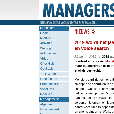
Rubrieken
Home
Nieuws
2019 wordt het jaa
Artikelen
en voice search
Weblog
Autonieuws
23 januari 2019
-
In 2019 ga
Video
doorbreken, voorziet
Monst
Checklists
maar de doorbraak bij bedr
Contracten
snel als verwacht.
Tests & Tools
Opleidingen
Monsterboard ziet echter d
Persberichten
smartphone gebruiken in de 
chatbots, whatsapp en video 
Vacatures
het recruitmentproces. Voor w
Reacties
dan ooit om de nieuwste tre
Management
volgen en te omarmen. Monste
Algemeen
aantal vacatures in bepaalde
Commercieel
en snel te vinden is. Werkge