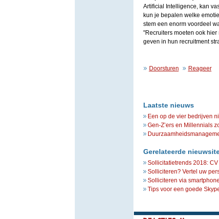
Artificial Intelligence, kan 
kun je bepalen welke emotie 
stem een enorm voordeel want
"Recruiters moeten ook hier
geven in hun recruitment stra
Doorsturen
Reageer
Laatste nieuws
Een op de vier bedrijven n
Gen-Z’ers en Millennials z
Duurzaamheidsmanagement 
Gerelateerde nieuwsit
Sollicitatietrends 2018: C
Solliciteren? Vertel uw per
Solliciteren via smartphone
Tips voor een goede Skype-