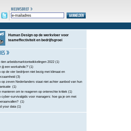
Human Design op de werkvloer voor
teameffectiviteit en bedrijfsgroei
 tien arbeidsmarktontwikkelingen 2022
(1)
n jij een workaholic?’
(1)
 op de vier bedrijven niet bezig met klimaat en
urzaamheid
(3)
 op zeven Nederlanders staat niet achter aanbod van hun
anisatie
(1)
e manieren om te reageren op onterechte kritiek
(1)
 cyber-survivalgids voor managers: hoe ga je om met
eraanvallen?
(1)
d your data
(1)