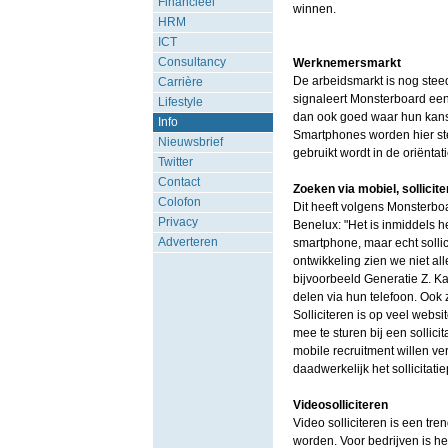
Financieel
winnen.
HRM
ICT
Consultancy
Werknemersmarkt
De arbeidsmarkt is nog stee
Carrière
signaleert Monsterboard een
Lifestyle
dan ook goed waar hun kans
Info
Smartphones worden hier ste
Nieuwsbrief
gebruikt wordt in de oriëntati
Twitter
Contact
Zoeken via mobiel, sollicit
Colofon
Dit heeft volgens Monsterbo
Privacy
Benelux: "Het is inmiddels 
Adverteren
smartphone, maar echt sollici
ontwikkeling zien we niet al
bijvoorbeeld Generatie Z. K
delen via hun telefoon. Ook zi
Solliciteren is op veel websi
mee te sturen bij een sollic
mobile recruitment willen v
daadwerkelijk het sollicitat
Videosolliciteren
Video solliciteren is een tre
worden. Voor bedrijven is he