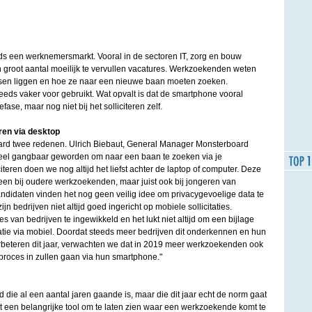
ds een werknemersmarkt. Vooral in de sectoren IT, zorg en bouw
 groot aantal moeilijk te vervullen vacatures. Werkzoekenden weten
en liggen en hoe ze naar een nieuwe baan moeten zoeken.
eds vaker voor gebruikt. Wat opvalt is dat de smartphone vooral
efase, maar nog niet bij het solliciteren zelf.
eren via desktop
ard twee redenen. Ulrich Biebaut, General Manager Monsterboard
heel gangbaar geworden om naar een baan te zoeken via je
teren doen we nog altijd het liefst achter de laptop of computer. Deze
leen bij oudere werkzoekenden, maar juist ook bij jongeren van
andidaten vinden het nog geen veilig idee om privacygevoelige data te
jn bedrijven niet altijd goed ingericht op mobiele sollicitaties.
tes van bedrijven te ingewikkeld en het lukt niet altijd om een bijlage
itatie via mobiel. Doordat steeds meer bedrijven dit onderkennen en hun
erbeteren dit jaar, verwachten we dat in 2019 meer werkzoekenden ook
ieproces in zullen gaan via hun smartphone."
nd die al een aantal jaren gaande is, maar die dit jaar echt de norm gaat
t een belangrijke tool om te laten zien waar een werkzoekende komt te