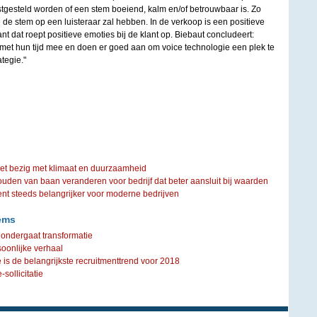
vastgesteld worden of een stem boeiend, kalm en/of betrouwbaar is. Zo
de stem op een luisteraar zal hebben. In de verkoop is een positieve
 dat roept positieve emoties bij de klant op. Biebaut concludeert:
 met hun tijd mee en doen er goed aan om voice technologie een plek te
tegie."
iet bezig met klimaat en duurzaamheid
ouden van baan veranderen voor bedrijf dat beter aansluit bij waarden
steeds belangrijker voor moderne bedrijven
ems
V ondergaat transformatie
soonlijke verhaal
 is de belangrijkste recruitmenttrend voor 2018
sollicitatie