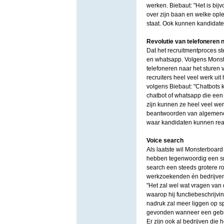
werken. Biebaut: "Het is bij
over zijn baan en welke ople
staat. Ook kunnen kandidate
Revolutie van telefoneren 
Dat het recruitmentproces st
en whatsapp. Volgens Monste
telefoneren naar het sturen 
recruiters heel veel werk ui
volgens Biebaut: "Chatbots 
chatbot of whatsapp die een 
zijn kunnen ze heel veel wer
beantwoorden van algemene m
waar kandidaten kunnen rea
Voice search
Als laatste wil Monsterboard
hebben tegenwoordig een sma
search een steeds grotere ro
werkzoekenden én bedrijven 
"Het zal wel wat vragen van
waarop hij functiebeschrijvi
nadruk zal meer liggen op s
gevonden wanneer een gebruik
Er zijn ook al bedrijven die