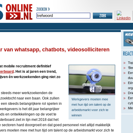
r van whatsapp, chatbots, videosolliciteren
Top
at mobile recruitment definitief
‘Be
erboard
. Het is al jaren een trend,
Een
ijven én werkzoekenden ging niet zo
du
Eén
org
at steeds meer werkzoekenden de
Dri
zoektocht naar een baan. Ook zullen
Een
Werkgevers moeten mee
cyb
een steeds belangrijkere rol spelen in
met hun tijd om talent op de
Min
erkgevers is het dit jaar belangrijker
arbeidsmarkt voor zich te
nds en ontwikkelingen op de voet te
winnen
rboard ziet in lijn met 2018 dat het
 sectoren hard doorgroeit en dat goed personeel niet altijd makkelijk
vers moeten mee met hun tijd om talent op de arbeidsmarkt voor zich te