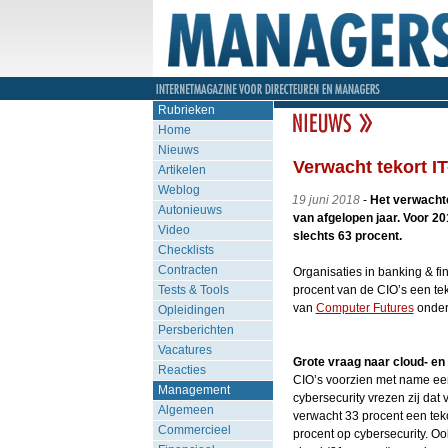
Rubrieken
Home
Nieuws
Verwacht tekort IT
Artikelen
Weblog
19 juni 2018
-
Het verwachte 
Autonieuws
van afgelopen jaar. Voor 20
Video
slechts 63 procent.
Checklists
Contracten
Organisaties in banking & fi
Tests & Tools
procent van de CIO’s een tekor
van
Computer Futures
onder 
Opleidingen
Persberichten
Vacatures
Grote vraag naar cloud- en
Reacties
CIO’s voorzien met name een
Management
cybersecurity vrezen zij dat 
Algemeen
verwacht 33 procent een teko
Commercieel
procent op cybersecurity. Oo