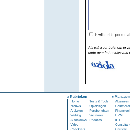
Ik wil bericht per e-ma
Als extra controle, om er z
code over in het tekstveld e
Rubrieken
Managem
Home
Tests & Tools
Algemeen
Nieuws
Opleidingen
Commerci
Artikelen
Persberichten
Financieel
Weblog
Vacatures
HRM
Autonieuws
Reacties
ICT
Video
Consultan
Checklists
Carrière