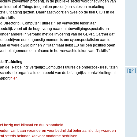
ecurity (zeventien procent). In de publieke sector wordt het vinden van
an Internet of Things (negentien procent) en sales en marketing
tste uitdaging gezien. Daarnaast voorzien twee op de tien CIO’s in de
tie-skills.
 Director bij Computer Futures: "Het verwachte tekort aan
edelijk voort uit de hoge vraag naar databeveiligingsspecialisten.
onder andere in verband met de invoering van de GDPR. Gartner gaf
voor bedrijven een ongunstig moment is om cyberspecialisten aan te
an er wereldwijd binnen vijf jaar maar liefst 1,8 miljoen posities open
ver het algemeen een afname in het verwachte tekort van IT-skills."
e IT-afdeling
van de IT-afdeling’ vergelijkt Computer Futures de onderzoeksresultaten
chetst de organisatie een beeld van de belangrijkste ontwikkelingen in
rapport
hier
.
iet bezig met klimaat en duurzaamheid
ouden van baan veranderen voor bedrijf dat beter aansluit bij waarden
steeds belangrijker voor moderne bedrijven