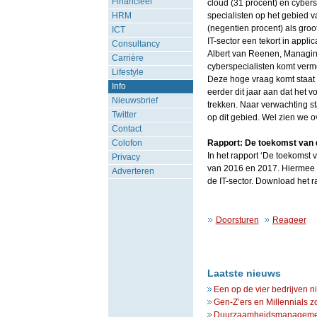
Financieel
cloud (31 procent) en cybers
HRM
specialisten op het gebied v
(negentien procent) als groo
ICT
IT-sector een tekort in applica
Consultancy
Albert van Reenen, Managing
Carrière
cyberspecialisten komt vermo
Lifestyle
Deze hoge vraag komt staat 
Info
eerder dit jaar aan dat het 
Nieuwsbrief
trekken. Naar verwachting sta
Twitter
op dit gebied. Wel zien we o
Contact
Colofon
Rapport: De toekomst van d
In het rapport ‘De toekomst 
Privacy
van 2016 en 2017. Hiermee s
Adverteren
de IT-sector. Download het 
Doorsturen
Reageer
Laatste nieuws
Een op de vier bedrijven n
Gen-Z’ers en Millennials z
Duurzaamheidsmanagement 