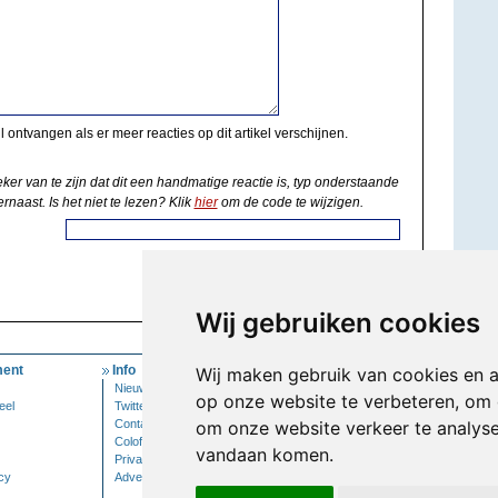
il ontvangen als er meer reacties op dit artikel verschijnen.
eker van te zijn dat dit een handmatige reactie is, typ onderstaande
rnaast. Is het niet te lezen? Klik
hier
om de code te wijzigen.
Wij gebruiken cookies
ent
Info
Mijn Account
Wij maken gebruik van cookies en 
Nieuwsbrief
Inloggen
op onze website te verbeteren, om 
eel
Twitter
Contact
om onze website verkeer te analys
Colofon
vandaan komen.
Privacy
cy
Adverteren