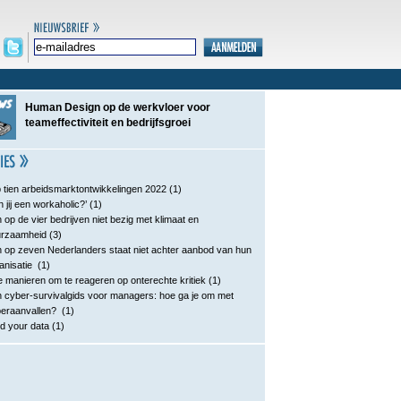
Human Design op de werkvloer voor
teameffectiviteit en bedrijfsgroei
 tien arbeidsmarktontwikkelingen 2022
(1)
n jij een workaholic?’
(1)
 op de vier bedrijven niet bezig met klimaat en
urzaamheid
(3)
 op zeven Nederlanders staat niet achter aanbod van hun
anisatie
(1)
e manieren om te reageren op onterechte kritiek
(1)
 cyber-survivalgids voor managers: hoe ga je om met
eraanvallen?
(1)
d your data
(1)