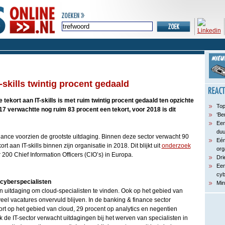
-skills twintig procent gedaald
tekort aan IT-skills is met ruim twintig procent gedaald ten opzichte
Top
17 verwachtte nog ruim 83 procent een tekort, voor 2018 is dit
‘Be
Een
du
nance voorzien de grootste uitdaging. Binnen deze sector verwacht 90
Eén
t aan IT-skills binnen zijn organisatie in 2018. Dit blijkt uit
onderzoek
org
200 Chief Information Officers (CIO’s) in Europa.
Dri
Een
cyb
 cyberspecialisten
Min
 uitdaging om cloud-specialisten te vinden. Ook op het gebied van
veel vacatures onvervuld blijven. In de banking & finance sector
rt op het gebied van cloud, 29 procent op analytics en negentien
k de IT-sector verwacht uitdagingen bij het werven van specialisten in