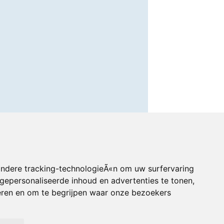
andere tracking-technologieÃ«n om uw surfervaring
gepersonaliseerde inhoud en advertenties te tonen,
eren en om te begrijpen waar onze bezoekers