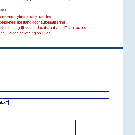
ems
en voor cybersecurity-functies
personeelsbestand door automatisering
en belangrijkste aandachtspunt voor IT-contractors
niet uit eigen beweging op IT vlak
http://