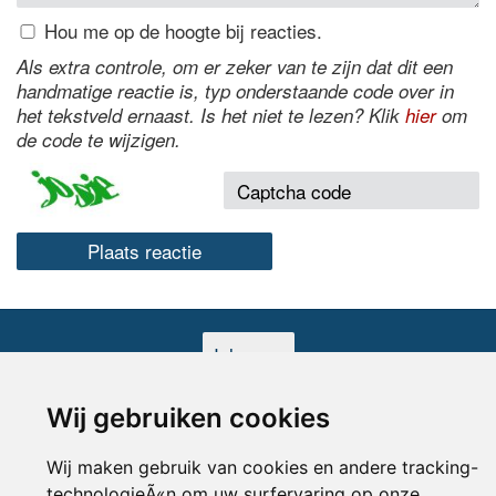
Hou me op de hoogte bij reacties.
Als extra controle, om er zeker van te zijn dat dit een
handmatige reactie is, typ onderstaande code over in
het tekstveld ernaast. Is het niet te lezen? Klik
hier
om
de code te wijzigen.
Inloggen
© 2000-2026 UFE Media:
Managersonline.nl
|
Brisk magazine
Wij gebruiken cookies
Partners:
Autowereld.com
|
Personeelsnet
| ABM Financial News
Wij maken gebruik van cookies en andere tracking-
technologieÃ«n om uw surfervaring op onze