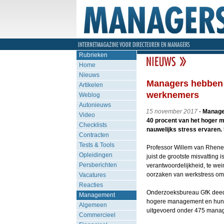
Rubrieken
Home
Nieuws
Managers hebben 
Artikelen
werknemers
Weblog
Autonieuws
15 november 2017
-
Manager
Video
40 procent van het hoger 
Checklists
nauwelijks stress ervaren.
Contracten
Tests & Tools
Professor Willem van Rhenen,
Opleidingen
juist de grootste misvatting 
Persberichten
verantwoordelijkheid, te wei
oorzaken van werkstress om 
Vacatures
Reacties
Onderzoeksbureau GfK deed 
Management
hogere management en hun k
Algemeen
uitgevoerd onder 475 manage
Commercieel