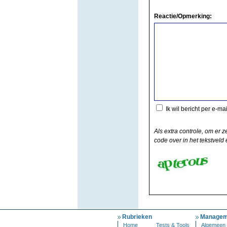
Reactie/Opmerking:
Ik wil bericht per e-ma
Als extra controle, om er z
code over in het tekstveld e
Rubrieken
Managem
Home
Tests & Tools
Algemeen