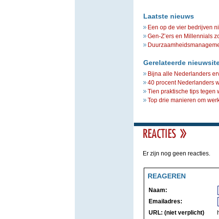
Laatste nieuws
Een op de vier bedrijven n
Gen-Z’ers en Millennials z
Duurzaamheidsmanagement 
Gerelateerde nieuwsit
Bijna alle Nederlanders er
40 procent Nederlanders w
Tien praktische tips tegen 
Top drie manieren om werks
Er zijn nog geen reacties.
REAGEREN
Naam:
Emailadres:
URL: (niet verplicht)