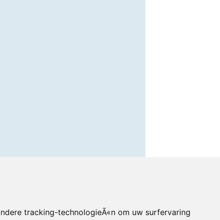
andere tracking-technologieÃ«n om uw surfervaring