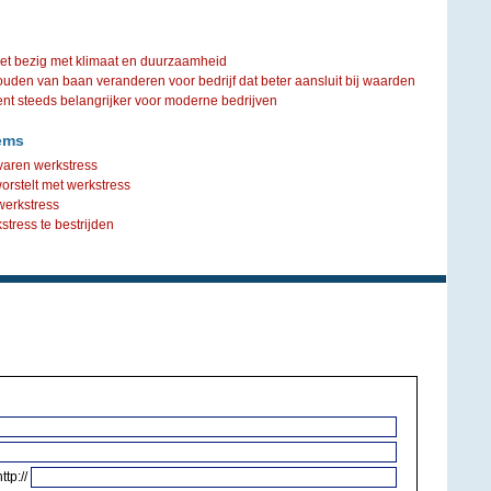
iet bezig met klimaat en duurzaamheid
ouden van baan veranderen voor bedrijf dat beter aansluit bij waarden
steeds belangrijker voor moderne bedrijven
ems
varen werkstress
orstelt met werkstress
werkstress
tress te bestrijden
http://