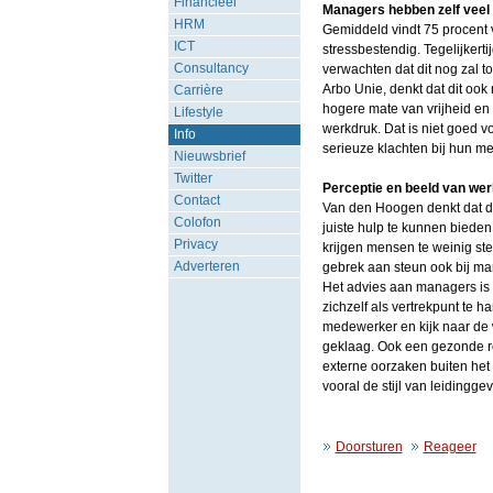
Financieel
Managers hebben zelf veel
HRM
Gemiddeld vindt 75 procent 
ICT
stressbestendig. Tegelijkerti
Consultancy
verwachten dat dit nog zal 
Arbo Unie, denkt dat dit oo
Carrière
hogere mate van vrijheid en 
Lifestyle
werkdruk. Dat is niet goed v
Info
serieuze klachten bij hun me
Nieuwsbrief
Twitter
Perceptie en beeld van we
Contact
Van den Hoogen denkt dat 
Colofon
juiste hulp te kunnen bieden
Privacy
krijgen mensen te weinig ste
Adverteren
gebrek aan steun ook bij man
Het advies aan managers is 
zichzelf als vertrekpunt te h
medewerker en kijk naar de w
geklaag. Ook een gezonde re
externe oorzaken buiten het t
vooral de stijl van leiding
Doorsturen
Reageer