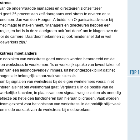
 stress
van de ondervraagde managers en directeuren zichzelf zeer
jd geeft 35 procent aan zelf doorgaans veel stress te ervaren en te
toenemen. Jan van den Hoogen, Arbeids- en Organisatieadviseur bij
k met imago te maken heeft. "Managers en directeuren hebben een
regie, en het is in deze doelgroep ook ‘not done’ om te klagen over de
oor de carrière. Daardoor herkennen zij ook minder snel dat er wel
dewerkers zijn."
rkstress moet anders
de oorzaken van werkstress goed moeten worden beoordeeld om de
 en werkstress te voorkomen. "Is er werkelijk sprake van teveel taken of
un van een leidinggevende? Immers, uit het onderzoek blijkt dat het
agers de belangrijkste oorzaak van stress is.
om bij signalen van werkstress bij de eigen werknemers vooral niet
anteren als het om werkmoraal gaat. Verplaats u in de positie van de
erkelijke klachten, in plaats van een signaal weg te zetten als onnodig
flectie op het eigen functioneren kan hieraan bijdragen. Vaak worden
eam gezocht voor het ontstaan van werkstress. In de praktijk blijkt vaak
geven mede oorzaak van de werkstress bij medewerkers.