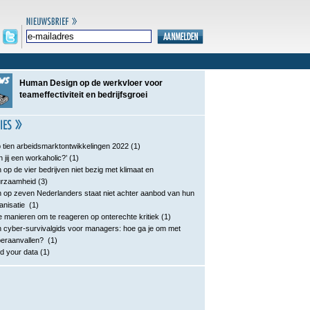
Human Design op de werkvloer voor
teameffectiviteit en bedrijfsgroei
 tien arbeidsmarktontwikkelingen 2022
(1)
n jij een workaholic?’
(1)
 op de vier bedrijven niet bezig met klimaat en
urzaamheid
(3)
 op zeven Nederlanders staat niet achter aanbod van hun
anisatie
(1)
e manieren om te reageren op onterechte kritiek
(1)
 cyber-survivalgids voor managers: hoe ga je om met
eraanvallen?
(1)
d your data
(1)