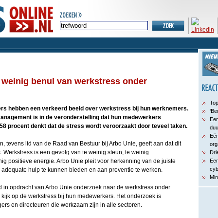
weinig benul van werkstress onder
Top
s hebben een verkeerd beeld over werkstress bij hun werknemers.
‘Be
management is in de veronderstelling dat hun medewerkers
Een
 58 procent denkt dat de stress wordt veroorzaakt door teveel taken.
du
Eén
 tevens lid van de Raad van Bestuur bij Arbo Unie, geeft aan dat dit
org
is. Werkstress is een gevolg van te weinig steun, te weinig
Dri
nig positieve energie. Arbo Unie pleit voor herkenning van de juiste
Een
cyb
adequate hulp te kunnen bieden en aan preventie te werken.
Min
in opdracht van Arbo Unie onderzoek naar de werkstress onder
ijk op de werkstress bij hun medewerkers. Het onderzoek is
rs en directeuren die werkzaam zijn in alle sectoren.