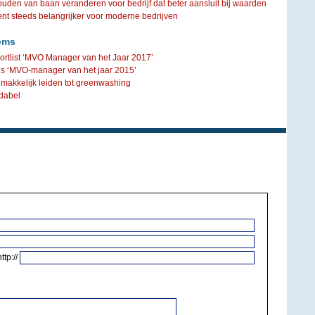
ouden van baan veranderen voor bedrijf dat beter aansluit bij waarden
steeds belangrijker voor moderne bedrijven
ems
rtlist ‘MVO Manager van het Jaar 2017’
 is ‘MVO-manager van het jaar 2015’
akkelijk leiden tot greenwashing
ndabel
http://