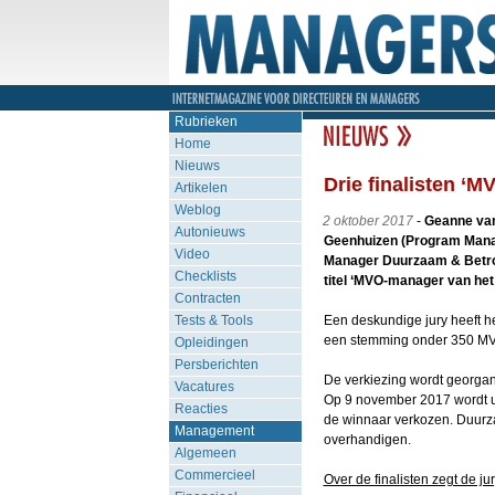
Rubrieken
Home
Nieuws
Drie finalisten ‘
Artikelen
Weblog
2 oktober 2017
-
Geanne van 
Autonieuws
Geenhuizen (Program Manag
Video
Manager Duurzaam & Betro
Checklists
titel ‘MVO-manager van het 
Contracten
Tests & Tools
Een deskundige jury heeft h
een stemming onder 350 M
Opleidingen
Persberichten
De verkiezing wordt georga
Vacatures
Op 9 november 2017 wordt ui
Reacties
de winnaar verkozen. Duurz
Management
overhandigen.
Algemeen
Commercieel
Over de finalisten zegt de jur