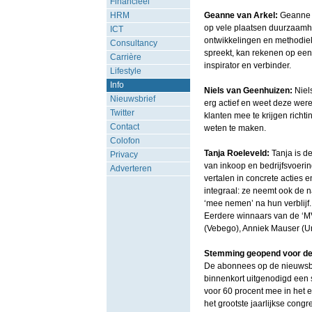
Financieel
HRM
Geanne van Arkel:
Geanne i
op vele plaatsen duurzaamhe
ICT
ontwikkelingen en methodiek
Consultancy
spreekt, kan rekenen op een
Carrière
inspirator en verbinder.
Lifestyle
Info
Niels van Geenhuizen:
Niel
Nieuwsbrief
erg actief en weet deze were
Twitter
klanten mee te krijgen richt
Contact
weten te maken.
Colofon
Tanja Roeleveld:
Tanja is d
Privacy
van inkoop en bedrijfsvoerin
Adverteren
vertalen in concrete acties e
integraal: ze neemt ook de n
‘mee nemen’ na hun verblijf.
Eerdere winnaars van de ‘M
(Vebego), Anniek Mauser (Uni
Stemming geopend voor de 
De abonnees op de nieuwsbr
binnenkort uitgenodigd een
voor 60 procent mee in het 
het grootste jaarlijkse co