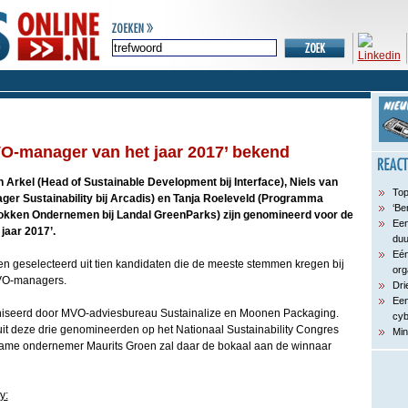
MVO-manager van het jaar 2017’ bekend
Arkel (Head of Sustainable Development bij Interface), Niels van
Top
er Sustainability bij Arcadis) en Tanja Roeleveld (Programma
‘Be
kken Ondernemen bij Landal GreenParks) zijn genomineerd voor de
Een
jaar 2017’.
du
Eén
en geselecteerd uit tien kandidaten die de meeste stemmen kregen bij
org
VO-managers.
Dri
Een
niseerd door MVO-adviesbureau Sustainalize en Moonen Packaging.
cyb
t deze drie genomineerden op het Nationaal Sustainability Congres
Min
ame ondernemer Maurits Groen zal daar de bokaal aan de winnaar
y: