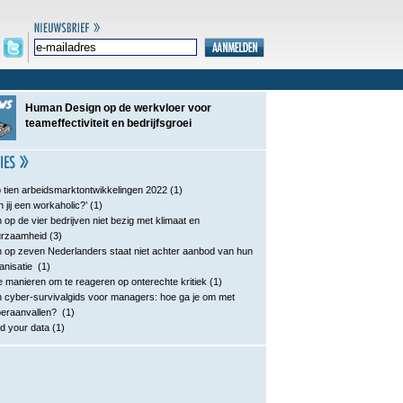
Human Design op de werkvloer voor
teameffectiviteit en bedrijfsgroei
 tien arbeidsmarktontwikkelingen 2022
(1)
n jij een workaholic?’
(1)
 op de vier bedrijven niet bezig met klimaat en
urzaamheid
(3)
 op zeven Nederlanders staat niet achter aanbod van hun
anisatie
(1)
e manieren om te reageren op onterechte kritiek
(1)
 cyber-survivalgids voor managers: hoe ga je om met
eraanvallen?
(1)
d your data
(1)