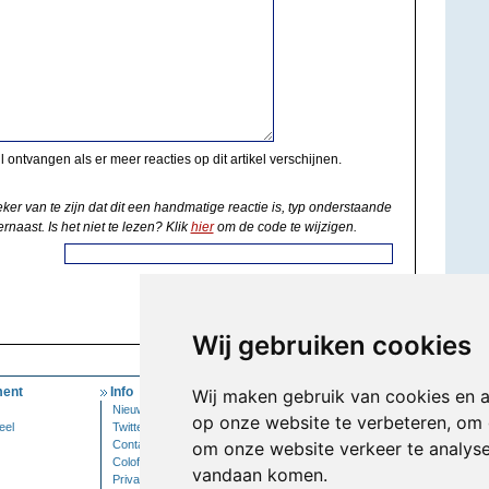
il ontvangen als er meer reacties op dit artikel verschijnen.
eker van te zijn dat dit een handmatige reactie is, typ onderstaande
rnaast. Is het niet te lezen? Klik
hier
om de code te wijzigen.
Wij gebruiken cookies
ent
Info
Mijn Account
Wij maken gebruik van cookies en 
Nieuwsbrief
Inloggen
op onze website te verbeteren, om 
eel
Twitter
Contact
om onze website verkeer te analys
Colofon
vandaan komen.
Privacy