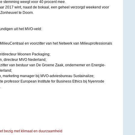
ze stemming weegt voor 40 procent mee.
r 2017 wint, naast de bokaal, een geheel verzorgd weekend voor
Zonheuvel te Doorn.
undigen uit het MVO-veld:
MilieuCentraal en voorzitter van het Netwerk van Milieuprofessionals
/directeur Moonen Packaging;
n, directeur MVO Nederland;
zitter van bestuur van De Groene Zaak, ondernemer en Energie-
erland;
n, marketing manager bij MVO-adviesbureau Sustainalize;
te professor European Institute for Business Ethics bij Nyenrode
.
iet bezig met klimaat en duurzaamheid