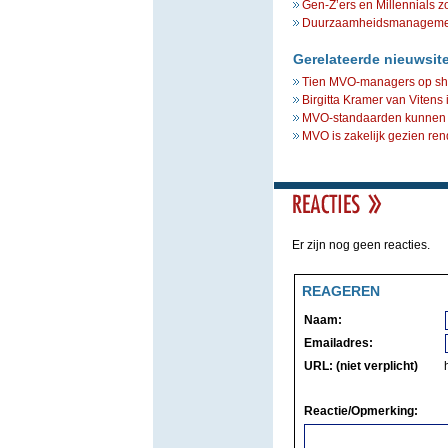
Gen-Z’ers en Millennials z
Duurzaamheidsmanagement 
Gerelateerde nieuwsit
Tien MVO-managers op sho
Birgitta Kramer van Vitens
MVO-standaarden kunnen m
MVO is zakelijk gezien re
Er zijn nog geen reacties.
REAGEREN
Naam:
Emailadres:
URL: (niet verplicht)
Reactie/Opmerking: