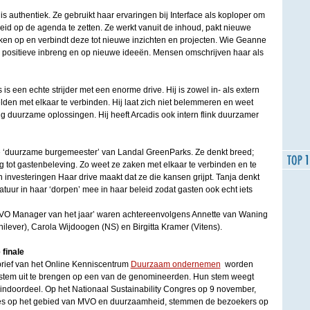
s authentiek. Ze gebruikt haar ervaringen bij Interface als koploper om
id op de agenda te zetten. Ze werkt vanuit de inhoud, pakt nieuwe
en op en verbindt deze tot nieuwe inzichten en projecten. Wie Geanne
 positieve inbreng en op nieuwe ideeën. Mensen omschrijven haar als
s is een echte strijder met een enorme drive. Hij is zowel in- als extern
lden met elkaar te verbinden. Hij laat zich niet belemmeren en weet
ing duurzame oplossingen. Hij heeft Arcadis ook intern flink duurzamer
e ‘duurzame burgemeester’ van Landal GreenParks. Ze denkt breed;
g tot gastenbeleving. Zo weet ze zaken met elkaar te verbinden en te
n investeringen Haar drive maakt dat ze die kansen grijpt. Tanja denkt
atuur in haar ‘dorpen’ mee in haar beleid zodat gasten ook echt iets
VO Manager van het jaar’ waren achtereenvolgens Annette van Waning
lever), Carola Wijdoogen (NS) en Birgitta Kramer (Vitens).
finale
ief van het Online Kenniscentrum
Duurzaam ondernemen
worden
 stem uit te brengen op een van de genomineerden. Hun stem weegt
eindoordeel. Op het Nationaal Sustainability Congres op 9 november,
ngres op het gebied van MVO en duurzaamheid, stemmen de bezoekers op