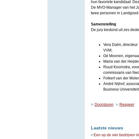
hun favoriete kandidaat. De
De MVO-Manager van het Jaa
twee personen in Landgoed 
Samenstelling
De jury bestond uit zes desk
Vera Dalm, directeur 
VVM;
Gé Moonen, eigenaar
Maria van der Heijde
Ruud Koornstra, voor
commissaris van Ned
Folkert van der Mole
André Nijhof, associa
Business Universiteit
Doorsturen
Reageer
Laatste nieuws
Een op de vier bedrijven n