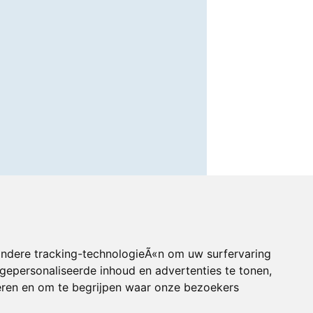
andere tracking-technologieÃ«n om uw surfervaring
gepersonaliseerde inhoud en advertenties te tonen,
eren en om te begrijpen waar onze bezoekers