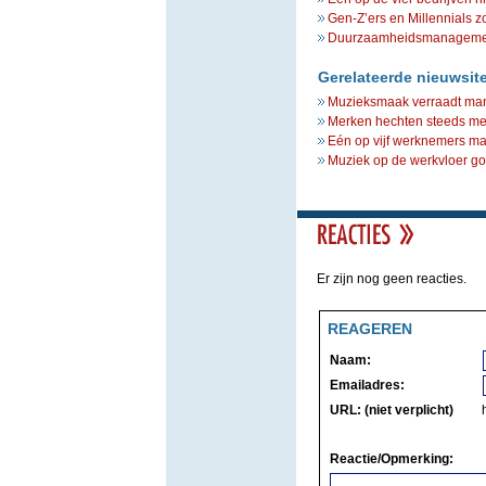
Gen-Z’ers en Millennials z
Duurzaamheidsmanagement 
Gerelateerde nieuwsit
Muzieksmaak verraadt man
Merken hechten steeds me
Eén op vijf werknemers ma
Muziek op de werkvloer goe
Er zijn nog geen reacties.
REAGEREN
Naam:
Emailadres:
URL: (niet verplicht)
Reactie/Opmerking: