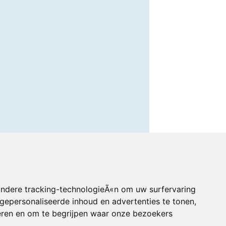
andere tracking-technologieÃ«n om uw surfervaring
gepersonaliseerde inhoud en advertenties te tonen,
eren en om te begrijpen waar onze bezoekers