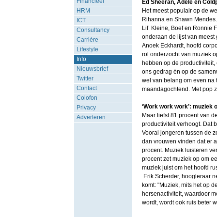
Financieel
Ed Sheeran, Adele en Coldpl
HRM
Het meest populair op de we
Rihanna en Shawn Mendes. En
ICT
Lil’ Kleine, Boef en Ronnie F
Consultancy
onderaan de lijst van meest
Carrière
Anoek Eckhardt, hoofd corp
Lifestyle
rol onderzocht van muziek op 
Info
hebben op de productiviteit,
Nieuwsbrief
ons gedrag én op de samenwe
Twitter
wel van belang om even na 
Contact
maandagochtend. Met pop zit 
Colofon
‘Work work work’: muziek o
Privacy
Maar liefst 81 procent van d
Adverteren
productiviteit verhoogt. Dat 
Vooral jongeren tussen de z
dan vrouwen vinden dat er al
procent. Muziek luisteren ver
procent zet muziek op om een
muziek juist om het hoofd ru
Erik Scherder, hoogleraar ne
komt: "Muziek, mits het op de
hersenactiviteit, waardoor me
wordt, wordt ook ruis beter w