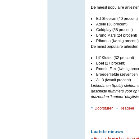
De meest populaire artieste
Ed Sheeran (40 procent)
Adele (38 procent)
Coldplay (38 procent)
Bruno Mars (24 procent)
Rihanna (twintig procent)
De minst populaire artiesten
Lil' Kleine (32 procent)
Boef (27 procent)
Ronnie Flex (twintig proc
Broederliefde (zeventien 
Ali B (twaalf procent)
LinkedIn en Spotify stelden
geschikte nummers voor op w
duizenden ‘kantoor’ playlists
Doorsturen
Reageer
Laatste nieuws
Een op de vier bedrijven n