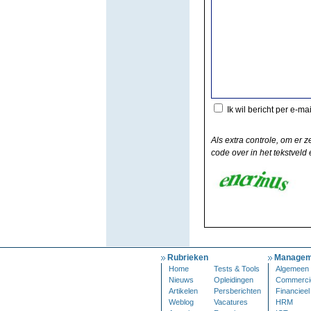
Ik wil bericht per e-ma
Als extra controle, om er z
code over in het tekstveld e
Rubrieken
Managem
Home
Tests & Tools
Algemeen
Nieuws
Opleidingen
Commerci
Artikelen
Persberichten
Financieel
Weblog
Vacatures
HRM