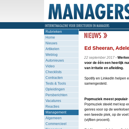
Rubrieken
Home
Nieuws
Ed Sheeran, Adele
Artikelen
Weblog
22 september 2017
-
Werken 
Autonieuws
voor de één een heerlijk nu
Video
van irritatie en afleiding.
Checklists
Contracten
Spotify en LinkedIn helpen
Tests & Tools
samengesteld.
Opleidingen
Persberichten
Popmuziek meest populair 
Vacatures
Popmuziek steekt met kop e
Reacties
genres voor op de werkvloer.
Management
een tweede plek, op de voet
Algemeen
(vijftien procent).
Commercieel