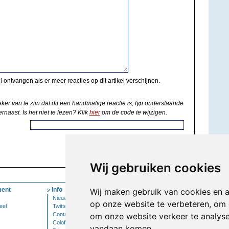
il ontvangen als er meer reacties op dit artikel verschijnen.
eker van te zijn dat dit een handmatige reactie is, typ onderstaande
rnaast. Is het niet te lezen? Klik
hier
om de code te wijzigen.
Wij gebruiken cookies
ent
Info
Mijn Account
Wij maken gebruik van cookies en 
Nieuwsbrief
Inloggen
op onze website te verbeteren, om 
eel
Twitter
Contact
om onze website verkeer te analys
Colofon
vandaan komen.