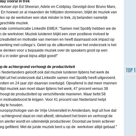
ay vooral in trek
rkvloer zijn Ed Sheeran, Adele en Coldplay. Gevolgd door Bruno Mars,
 hoewel ze al maanden de hitlijsten domineren, blijkt de muziek van
lex op de werkvloer een stuk minder in trek, zij belanden namelijk
 geschikte muziek.
orate communicatie LinkedIn EMEA: "Samen met Spotify hebben we de
de werkvloer. Muziek luisteren blijkt een zeer positieve invloed te
 creativiteit en motivatie van mensen en heeft daarnaast ook impact op
rking met collega’s. Gelet op de uitkomsten van het onderzoek is het
te denken voor u bepaalde muziek over de speakers gooit op een
u in ieder geval bijna altijd goed!"
p de achtergrond verhoogt de productiviteit
e Nederlanders gelooft ook dat muziek luisteren tijdens het werk de
blijkt uit het onderzoek dat LinkedIn samen met Spotify heeft uitgevoerd.
estien en 24 jaar zijn daarvan overtuigd. Opvallend is dat meer mannen
tijd muziek aan moet staan tijdens het werk; 47 procent versus 38
hoogt de productiviteit op verschillende manieren. Maar liefst 58
 motivatieboost te krijgen. Voor 41 procent van Nederland helpt
stig te houden.
uropsychologie van de Vrije Universiteit in Amsterdam, legt uit hoe dat
 achtergrond staat en niet afleidt, stimuleert het brein en verhoogt de
n alerter wordt en uiteindelijk productiever. Doordat uw brein actiever
eg gefilterd. Met de juiste muziek bent u op de werkvloer altijd gebaat."