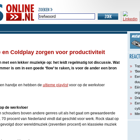
 en Coldplay zorgen voor productiviteit
met een lekker muziekje op: het leidt regelmatig tot discussie. Wat
Top
mmer is om in een goede ‘flow’ te raken, is voor de ander een bron
‘Be
Een
du
 een handje en hebben de
ultieme playlist
voor op de werkvloer
Eén
org
Dri
Een
op de werkvloer
cyb
n schouders boven andere genres uit als het gaat om gewaardeerde
Min
 70 procent van Nederland vindt dat geschikt voor werk. Rock staat op
 gevolgd door wereldmuziek (zeventien procent) en klassieke muziek