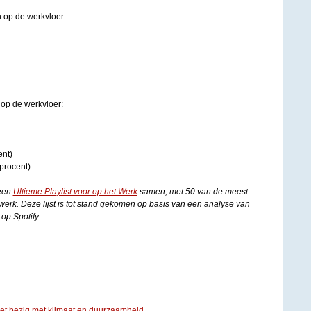
n op de werkvloer:
 op de werkvloer:
ent)
procent)
 een
Ultieme Playlist voor op het Werk
samen, met 50 van de meest
erk. Deze lijst is tot stand gekomen op basis van een analyse van
 op Spotify.
iet bezig met klimaat en duurzaamheid