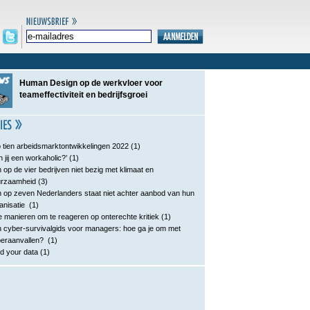
Human Design op de werkvloer voor
teameffectiviteit en bedrijfsgroei
 tien arbeidsmarktontwikkelingen 2022
(1)
n jij een workaholic?’
(1)
 op de vier bedrijven niet bezig met klimaat en
urzaamheid
(3)
 op zeven Nederlanders staat niet achter aanbod van hun
anisatie
(1)
e manieren om te reageren op onterechte kritiek
(1)
 cyber-survivalgids voor managers: hoe ga je om met
eraanvallen?
(1)
d your data
(1)