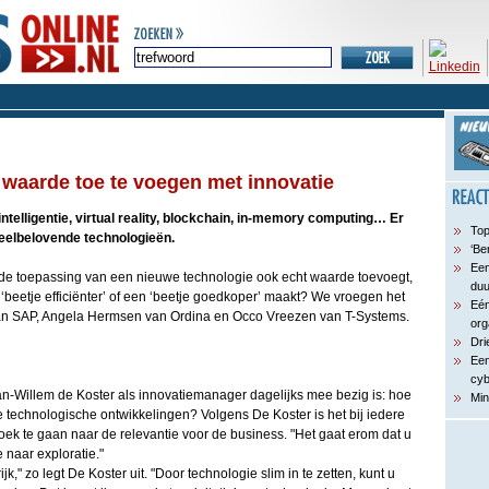
waarde toe te voegen met innovatie
ntelligentie, virtual reality, blockchain, in-memory computing… Er
Top
eelbelovende technologieën.
‘Be
Een
 de toepassing van een nieuwe technologie ook echt waarde toevoegt,
du
‘beetje efficiënter’ of een ‘beetje goedkoper’ maakt? We vroegen het
Eén
an SAP, Angela Hermsen van Ordina en Occo Vreezen van T-Systems.
org
Dri
Een
cyb
an-Willem de Koster als innovatiemanager dagelijks mee bezig is: hoe
Min
 technologische ontwikkelingen? Volgens De Koster is het bij iedere
oek te gaan naar de relevantie voor de business. "Het gaat erom dat u
 naar exploratie."
k," zo legt De Koster uit. "Door technologie slim in te zetten, kunt u