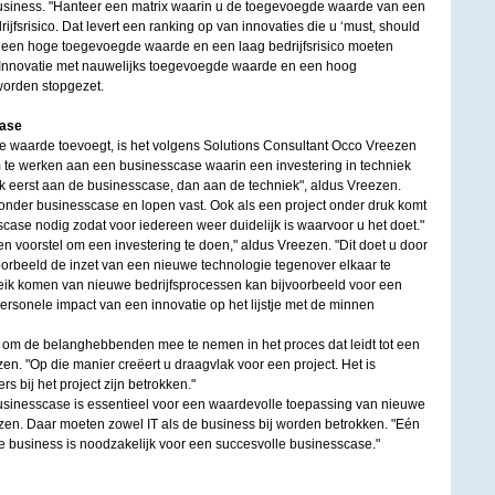
usiness. "Hanteer een matrix waarin u de toegevoegde waarde van een
rijfsrisico. Dat levert een ranking op van innovaties die u ‘must, should
et een hoge toegevoegde waarde en een laag bedrijfsrisico moeten
Innovatie met nauwelijks toegevoegde waarde en een hoog
 worden stopgezet.
case
ie waarde toevoegt, is het volgens Solutions Consultant Occo Vreezen
 te werken aan een businesscase waarin een investering in techniek
k eerst aan de businesscase, dan aan de techniek", aldus Vreezen.
zonder businesscase en lopen vast. Ook als een project onder druk komt
sscase nodig zodat voor iedereen weer duidelijk is waarvoor u het doet."
n voorstel om een investering te doen," aldus Vreezen. "Dit doet u door
oorbeeld de inzet van een nieuwe technologie tegenover elkaar te
eik komen van nieuwe bedrijfsprocessen kan bijvoorbeeld voor een
 personele impact van een innovatie op het lijstje met de minnen
jk om de belanghebbenden mee te nemen in het proces dat leidt tot een
ezen. "Op die manier creëert u draagvlak voor een project. Het is
rs bij het project zijn betrokken."
usinesscase is essentieel voor een waardevolle toepassing van nieuwe
zen. Daar moeten zowel IT als de business bij worden betrokken. "Eén
e business is noodzakelijk voor een succesvolle businesscase."