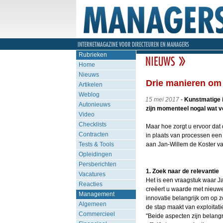
Rubrieken
Home
Nieuws
Drie manieren om 
Artikelen
Weblog
15 mei 2017
-
Kunstmatige i
Autonieuws
zijn momenteel nogal wat v
Video
Checklists
Maar hoe zorgt u ervoor dat
Contracten
in plaats van processen een 
Tests & Tools
aan Jan-Willem de Koster v
Opleidingen
Persberichten
1. Zoek naar de relevantie
Vacatures
Het is een vraagstuk waar J
Reacties
creëert u waarde met nieuwe
Management
innovatie belangrijk om op z
Algemeen
de stap maakt van exploitatie
Commercieel
"Beide aspecten zijn belangrij