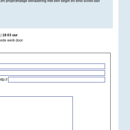
Een projectmatige benadering met een begin en eind schiet dan
|
18
:
03
uur
goede werk door
http://