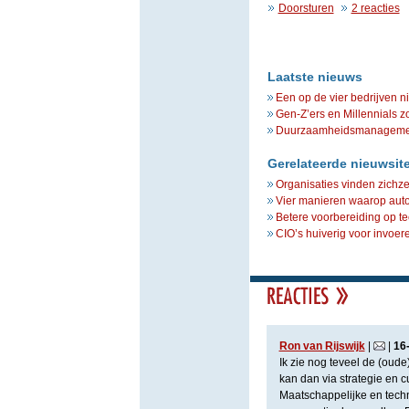
Doorsturen
2 reacties
Laatste nieuws
Een op de vier bedrijven n
Gen-Z’ers en Millennials z
Duurzaamheidsmanagement 
Gerelateerde nieuwsit
Organisaties vinden zichze
Vier manieren waarop autom
Betere voorbereiding op t
CIO’s huiverig voor invoe
Ron van Rijswijk
|
|
16
Ik zie nog teveel de (oude
kan dan via strategie en cu
Maatschappelijke en tech