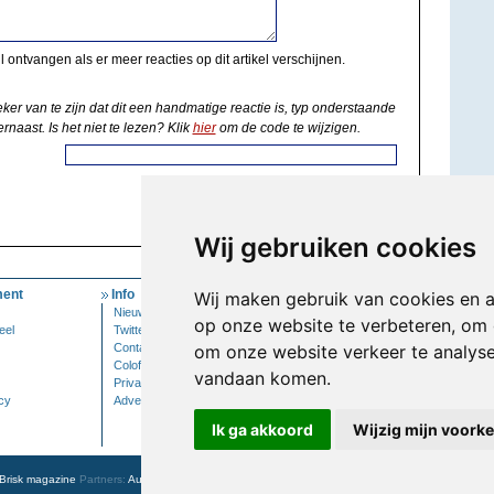
il ontvangen als er meer reacties op dit artikel verschijnen.
eker van te zijn dat dit een handmatige reactie is, typ onderstaande
rnaast. Is het niet te lezen? Klik
hier
om de code te wijzigen.
Wij gebruiken cookies
ent
Info
Mijn Account
Wij maken gebruik van cookies en 
Nieuwsbrief
Inloggen
op onze website te verbeteren, om 
eel
Twitter
Contact
om onze website verkeer te analys
Colofon
vandaan komen.
Privacy
cy
Adverteren
Ik ga akkoord
Wijzig mijn voork
Brisk magazine
Partners:
Autowereld.com
|
Personeelsnet
| ABM Financial News