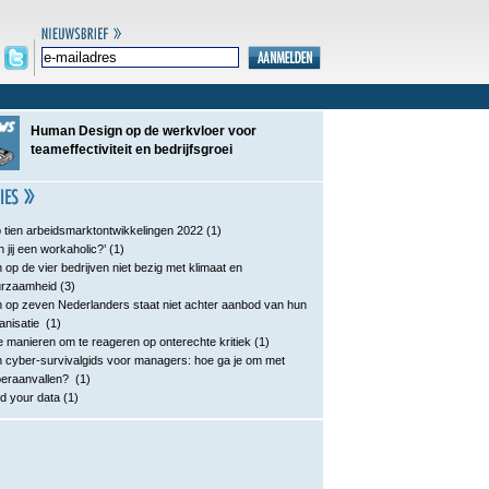
Human Design op de werkvloer voor
teameffectiviteit en bedrijfsgroei
 tien arbeidsmarktontwikkelingen 2022
(1)
n jij een workaholic?’
(1)
 op de vier bedrijven niet bezig met klimaat en
urzaamheid
(3)
 op zeven Nederlanders staat niet achter aanbod van hun
anisatie
(1)
e manieren om te reageren op onterechte kritiek
(1)
 cyber-survivalgids voor managers: hoe ga je om met
eraanvallen?
(1)
d your data
(1)