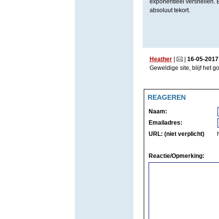
exponentieel versnellen. 
absoluut tekort.
Heather
|
|
16
-
05
-
2017
Geweldige site, blijf het 
REAGEREN
Naam:
Emailadres:
URL: (niet verplicht)
Reactie/Opmerking: