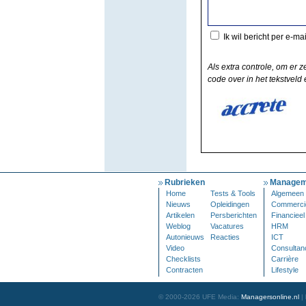
Ik wil bericht per e-ma
Als extra controle, om er z
code over in het tekstveld e
Rubrieken
Managem
Home
Tests & Tools
Algemeen
Nieuws
Opleidingen
Commerci
Artikelen
Persberichten
Financieel
Weblog
Vacatures
HRM
Autonieuws
Reacties
ICT
Video
Consultan
Checklists
Carrière
Contracten
Lifestyle
© 2000-2026 UFE Media:
Managersonline.nl
|