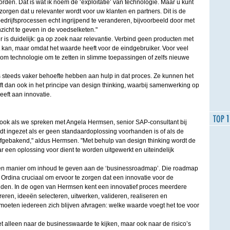
orden. Dat is wat ik noem de ‘exploitatie’ van technologie. Maar u kunt
zorgen dat u relevanter wordt voor uw klanten en partners. Dit is de
 bedrijfsprocessen echt ingrijpend te veranderen, bijvoorbeeld door met
zicht te geven in de voedselketen."
is duidelijk: ga op zoek naar relevantie. Verbind geen producten met
t kan, maar omdat het waarde heeft voor de eindgebruiker. Voor veel
ig om technologie om te zetten in slimme toepassingen of zelfs nieuwe
 steeds vaker behoefte hebben aan hulp in dat proces. Ze kunnen het
oft dan ook in het principe van design thinking, waarbij samenwerking op
eft aan innovatie.
t ook als we spreken met Angela Hermsen, senior SAP-consultant bij
dt ingezet als er geen standaardoplossing voorhanden is of als de
 afgebakend," aldus Hermsen. "Met behulp van design thinking wordt de
r een oplossing voor dient te worden uitgewerkt en uiteindelijk
s een manier om inhoud te geven aan de ‘businessroadmap’. Die roadmap
 Ordina cruciaal om ervoor te zorgen dat een innovatie voor de
uden. In de ogen van Hermsen kent een innovatief proces meerdere
reren, ideeën selecteren, uitwerken, valideren, realiseren en
moeten iedereen zich blijven afvragen: welke waarde voegt het toe voor
alleen naar de businesswaarde te kijken, maar ook naar de risico’s