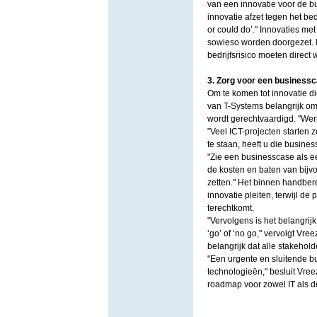
van een innovatie voor de b
innovatie afzet tegen het bed
or could do’." Innovaties m
sowieso worden doorgezet. 
bedrijfsrisico moeten direct
3. Zorg voor een business
Om te komen tot innovatie d
van T-Systems belangrijk om
wordt gerechtvaardigd. "Wer
"Veel ICT-projecten starten 
te staan, heeft u die busine
"Zie een businesscase als ee
de kosten en baten van bijv
zetten." Het binnen handber
innovatie pleiten, terwijl de
terechtkomt.
"Vervolgens is het belangri
‘go’ of ‘no go," vervolgt Vre
belangrijk dat alle stakeholde
"Een urgente en sluitende b
technologieën," besluit Vree
roadmap voor zowel IT als d