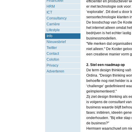
Financieel
efficiënter en productiever w
HRM
er met technologie ook voor 
‘exploratie’. Dit doet u door
ICT
sensortechnologie klanten in
Consultancy
De boodschap van De Koster 
Carrière
het internet alleen omdat he
Lifestyle
bedrijven is het echter last
Info
businessmodellen.
Nieuwsbrief
"We merken dat organisaties
Twitter
niet alleen." De Koster gelo
Contact
een creatieve manier vorm ge
Colofon
2. Stel een roadmap op
Privacy
De term design thinking val
Adverteren
Ordina. "Design thinking wor
behoefte nog niet helder is
‘challenge’ gedefinieerd waa
geïmplementeerd."
Zij ziet design thinking al
is volgens de consultant van
business waarde blijft beho
fases: initiëren, ideeën gene
onderhouden. "Bij elke stap 
de business?"
Hermsen waarschuwt om niet 