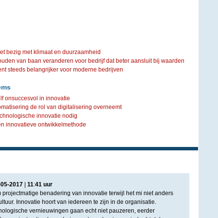
iet bezig met klimaat en duurzaamheid
ouden van baan veranderen voor bedrijf dat beter aansluit bij waarden
steeds belangrijker voor moderne bedrijven
ems
lf onsuccesvol in innovatie
atisering de rol van digitalisering overneemt
echnologische innovatie nodig
ren innovatieve ontwikkelmethode
-
05
-
2017
|
11
:
41
uur
) projectmatige benadering van innovatie terwijl het mi niet anders
ltuur. Innovatie hoort van iedereen te zijn in de organisatie.
nologische vernieuwingen gaan echt niet pauzeren, eerder