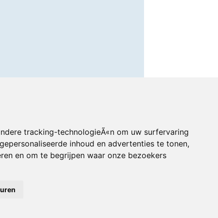
andere tracking-technologieÃ«n om uw surfervaring
gepersonaliseerde inhoud en advertenties te tonen,
eren en om te begrijpen waar onze bezoekers
euren