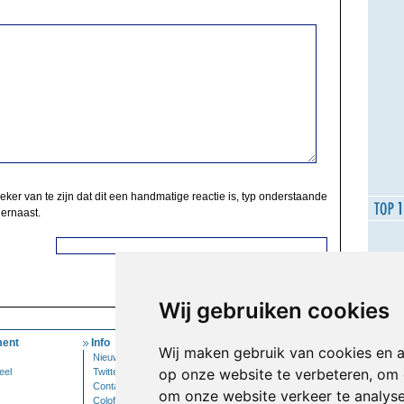
zeker van te zijn dat dit een handmatige reactie is, typ onderstaande
 ernaast.
Wij gebruiken cookies
ent
Info
Mijn Account
Wij maken gebruik van cookies en 
Nieuwsbrief
Inloggen
op onze website te verbeteren, om 
eel
Twitter
Contact
om onze website verkeer te analys
Colofon