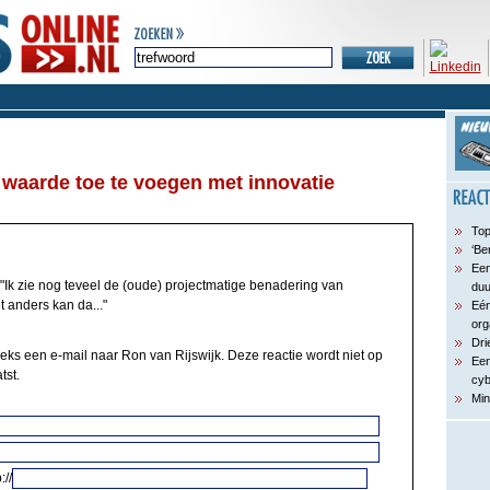
waarde toe te voegen met innovatie
Top
‘Be
Een
"Ik zie nog teveel de (oude) projectmatige benadering van
du
et anders kan da..."
Eén
org
Dri
eeks een e-mail naar Ron van Rijswijk. Deze reactie wordt niet op
Een
tst.
cyb
Min
://