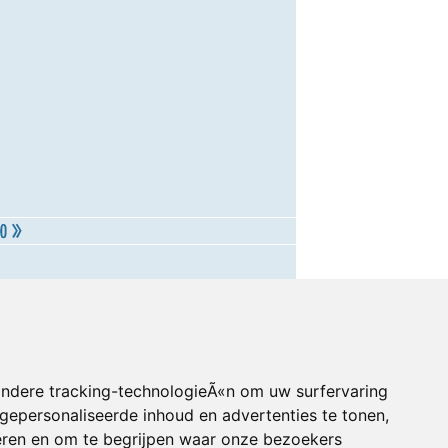
andere tracking-technologieÃ«n om uw surfervaring
gepersonaliseerde inhoud en advertenties te tonen,
eren en om te begrijpen waar onze bezoekers