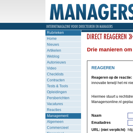
Rubrieken
Home
Nieuws
Drie manieren om 
Artikelen
Weblog
Autonieuws
REAGEREN
Video
Checklists
Reageren op de reactie:
Contracten
innovatie terwijl het mi ni
Tests & Tools
Opleidingen
Hiermee stuurt u rechtstr
Persberichten
Managersonline.nl geplaa
Vacatures
Reacties
Naam
Management
Algemeen
Emailadres
Commercieel
URL: (niet verplicht)
http