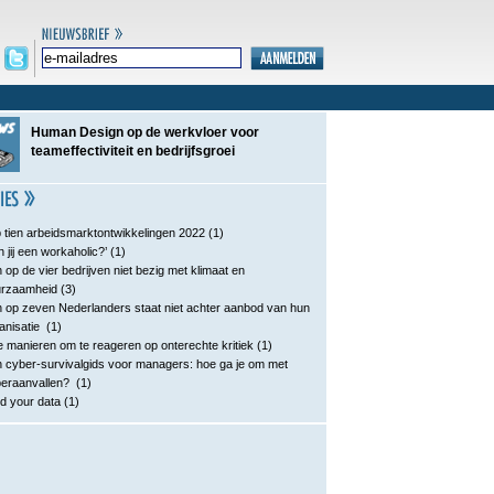
Human Design op de werkvloer voor
teameffectiviteit en bedrijfsgroei
 tien arbeidsmarktontwikkelingen 2022
(1)
n jij een workaholic?’
(1)
 op de vier bedrijven niet bezig met klimaat en
urzaamheid
(3)
 op zeven Nederlanders staat niet achter aanbod van hun
anisatie
(1)
e manieren om te reageren op onterechte kritiek
(1)
 cyber-survivalgids voor managers: hoe ga je om met
eraanvallen?
(1)
d your data
(1)