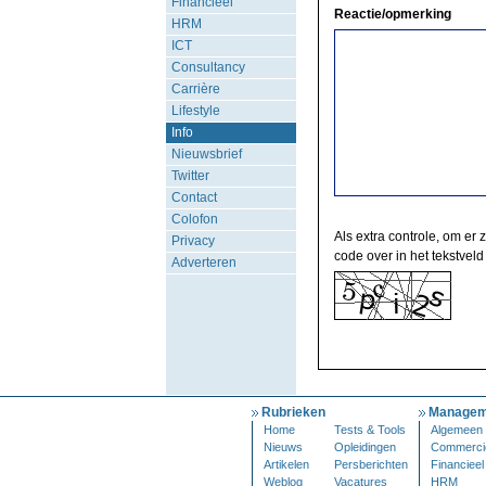
Financieel
Reactie/opmerking
HRM
ICT
Consultancy
Carrière
Lifestyle
Info
Nieuwsbrief
Twitter
Contact
Colofon
Als extra controle, om er 
Privacy
code over in het tekstveld
Adverteren
Rubrieken
Managem
Home
Tests & Tools
Algemeen
Nieuws
Opleidingen
Commerci
Artikelen
Persberichten
Financieel
Weblog
Vacatures
HRM