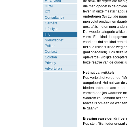
Financieel
de
bewuste regels
die men g
HRM
die men opdoet in de opvoed
leven in onze maatschappij
ICT
ondertonen (Gij zult de naam
Consultancy
men volgt omdat men daardo
Carrière
gestraft is indien men ande
Lifestyle
De tweede categorie wikkels
Info
vormt. Een kind dat opgevoed
Nieuwsbrief
voorkomt dat het kind een m
Twitter
het alle risico’s uit de weg p
Contact
gaat opzoeken). Ook deze le
Colofon
opleverde (vrolijke accepter
boze reactie van de ouder) u
Privacy
Adverteren
Het nut van wikkels
Pop vertelt het volgende: "M
aangeleerd. Het nut van de 
bieden: Iedereen accepteert
vormen een jas waarmee men
Waarom zou iemand het naak
reactie is om aan de wensen
te gaan?"
Ervaring van eigen drijfver
Pop stelt: "Eenieder ervaart