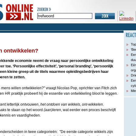
Top
h ontwikkelen?
‘Be
Een
du
ekkende economie neemt de vraag naar persoonlijke ontwikkeling
Eén
toe. ‘Persoonlijke effectiviteit’, ‘personal branding’, ‘persoonlijk
org
s een kleine greep uit de titels waarmee opleidingsbedrijven haar
Dri
eren te zetten.
Een
cyb
mens willen ontwikkelen?" vraagt Nicolas Pop, oprichter van Fitch zich
Min
igen HR praktijk probeert hij de essentie van ontwikkeling bloot te leggen.
nt letterlijk
ontvouwen
,
het ontdoen van wikkels
,
ont-wikkelen
.
aaks te staan op het woord
(aan)leren
, wat eerder een proces beschrijft
kennis en vaardigheden.
onderscheiden in twee categorieën: "De eerste categorie wikkels zijn