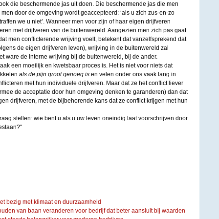
 ook die beschermende jas uit doen. Die beschermende jas die men
r men door de omgeving wordt geaccepteerd: ‘als u zich zus-en-zo
raffen we u niet’. Wanneer men voor zijn of haar eigen drijfveren
teren met drijfveren van de buitenwereld. Aangezien men zich pas gaat
t men conflicterende wrijving voelt, betekent dat vanzelfsprekend dat
olgens de eigen drijfveren leven), wrijving in de buitenwereld zal
t ware de interne wrijving bij de buitenwereld, bij de ander.
ak een moeilijk en kwetsbaar proces is. Het is niet voor niets dat
ikkelen
als de pijn groot genoeg is
en velen onder ons vaak lang in
onflicteren met hun individuele drijfveren. Maar dat ze het conflict liever
armee de acceptatie door hun omgeving denken te garanderen) dan dat
gen drijfveren, met de bijbehorende kans dat ze conflict krijgen met hun
 vraag stellen: wie bent u als u uw leven oneindig laat voorschrijven door
estaan?"
iet bezig met klimaat en duurzaamheid
ouden van baan veranderen voor bedrijf dat beter aansluit bij waarden