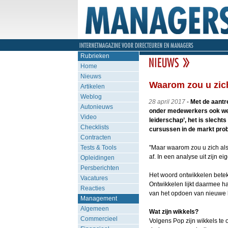
Rubrieken
Home
Nieuws
Waarom zou u zic
Artikelen
Weblog
28 april 2017
-
Met de aantr
Autonieuws
onder medewerkers ook weer 
Video
leiderschap’, het is slecht
Checklists
cursussen in de markt prob
Contracten
Tests & Tools
"Maar waarom zou u zich als 
af. In een analyse uit zijn e
Opleidingen
Persberichten
Het woord ontwikkelen beteke
Vacatures
Ontwikkelen lijkt daarmee h
Reacties
van het opdoen van nieuwe 
Management
Algemeen
Wat zijn wikkels?
Commercieel
Volgens Pop zijn wikkels te 