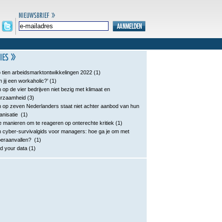
 tien arbeidsmarktontwikkelingen 2022
(1)
n jij een workaholic?’
(1)
 op de vier bedrijven niet bezig met klimaat en
urzaamheid
(3)
 op zeven Nederlanders staat niet achter aanbod van hun
anisatie
(1)
e manieren om te reageren op onterechte kritiek
(1)
 cyber-survivalgids voor managers: hoe ga je om met
eraanvallen?
(1)
d your data
(1)