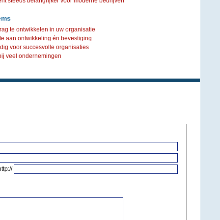
steeds belangrijker voor moderne bedrijven
ems
rag te ontwikkelen in uw organisatie
te aan ontwikkeling én bevestiging
dig voor succesvolle organisaties
 bij veel ondernemingen
http://