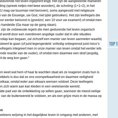
edurende het leven ingeprent krijgt. Het zijn de aangeleerde manieren
ing (spreek netjes met twee woorden), de scholing (1+1=2), in het
 (U mag uw buurman niet beroven), soms aangevuld met religieuze
 van de Eeuwige, uw God, niet ijdel gebruiken). Het zijn leefregels die
or eerder beloond is (goedzo!, een 10 voor uw examen!) of omdat men
rs handelde (Ga maar op de gang staan).
 zijn de
onbewuste regels
die men gedurende het leven organisch
 wordt door een overdreven angstige ouder dat in alle situaties
isstap kan begaan, zal zichzelf een manier van leven aanmeten waarbij
robeert te gaan (of juist tegengesteld: volledig onbegrensd juist risico’s
efregels integreert men in onze manier van leven omdat het eerder iets
ende reactie van de ouder), of omdat men daarmee een straf (angstig,
it de weg kon gaan."
en weet wat hem of haar te wachten staat als ze reageren zoals hun is
wikkels is dus dat ze ons voorspelbaarheid en daarmee veiligheid
 elkaar, omdat ieder aan elkaars wensen voldoet. Deze leefregels
 zich warm aan kan kleden in een veeleisende wereld.
te pad van de ontwikkeling op willen gaan, wanneer de meest veilige
 van de buitenwereld te voldoen, en als een grijze muis in de massa op
en
 weleens wrijving in het dagelijkse leven in omgang met anderen, met