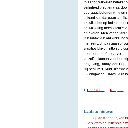
"Maar ontwikkelen betekent
veiligheid biedt en waardoo
gedraagt, belonen wij u en st
uitkomt kan dat gaan conflic
ontwikkelen op het moment da
ontwikkeling (lees: dichter v
opleveren. Men verlegt als he
Dat maakt dat ontwikkeling va
mensen zich pas gaan ontw
situaties blijven zitten die c
intern dragen (omdat ze da
ze zelf uitkomen voor hun ei
omgeving," analyseert Pop.
Hij besluit: "U kunt uzelf de
uw omgeving. Heeft u dan b
Doorsturen
Reageer
Laatste nieuws
Een op de vier bedrijven n
Gen-Z’ers en Millennials z