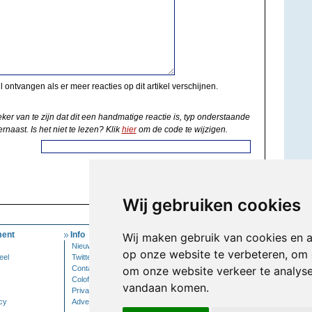
il ontvangen als er meer reacties op dit artikel verschijnen.
eker van te zijn dat dit een handmatige reactie is, typ onderstaande
rnaast. Is het niet te lezen? Klik
hier
om de code te wijzigen.
Wij gebruiken cookies
ent
Info
Mijn Account
Wij maken gebruik van cookies en 
Nieuwsbrief
Inloggen
op onze website te verbeteren, om 
eel
Twitter
Contact
om onze website verkeer te analys
Colofon
vandaan komen.
Privacy
cy
Adverteren