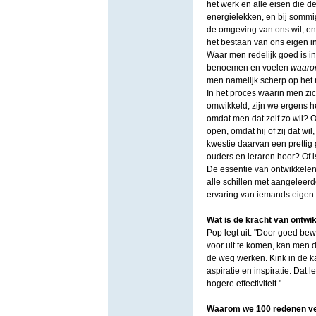
het werk en alle eisen die de
energielekken, en bij sommi
de omgeving van ons wil, en 
het bestaan van ons eigen in
Waar men redelijk goed is in
benoemen en voelen
waar
men namelijk scherp op het n
In het proces waarin men zic
omwikkeld, zijn we ergens he
omdat men dat zelf zo wil? 
open, omdat hij of zij dat wi
kwestie daarvan een prettig
ouders en leraren hoor? Of i
De essentie van ontwikkelen
alle schillen met aangeleerde
ervaring van iemands eigen ‘ik
Wat is de kracht van ontwi
Pop legt uit: "Door goed bew
voor uit te komen, kan men d
de weg werken. Kink in de ka
aspiratie en inspiratie. Dat
hogere effectiviteit."
Waarom we 100 redenen ver