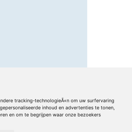
andere tracking-technologieÃ«n om uw surfervaring
gepersonaliseerde inhoud en advertenties te tonen,
eren en om te begrijpen waar onze bezoekers