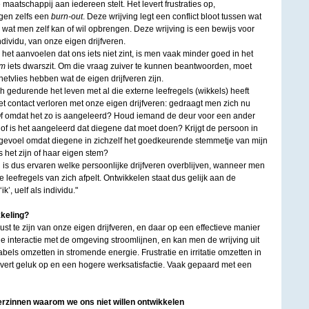
 maatschappij aan iedereen stelt. Het levert frustraties op,
gen zelfs een
burn-out
. Deze wrijving legt een conflict bloot tussen wat
wat men zelf kan of wil opbrengen. Deze wrijving is een bewijs voor
dividu, van onze eigen drijfveren.
 het aanvoelen dat ons iets niet zint, is men vaak minder goed in het
om
iets dwarszit. Om die vraag zuiver te kunnen beantwoorden, moet
etvlies hebben wat de eigen drijfveren zijn.
h gedurende het leven met al die externe leefregels (wikkels) heeft
t contact verloren met onze eigen drijfveren: gedraagt men zich nu
Of omdat het zo is aangeleerd? Houd iemand de deur voor een ander
l, of is het aangeleerd dat diegene dat moet doen? Krijgt de persoon in
 gevoel omdat diegene in zichzelf het goedkeurende stemmetje van mijn
s het zijn of haar eigen stem?
 is dus ervaren welke persoonlijke drijfveren overblijven, wanneer men
 leefregels van zich afpelt. Ontwikkelen staat dus gelijk aan de
’, uelf als individu."
kkeling?
ust te zijn van onze eigen drijfveren, en daar op een effectieve manier
e interactie met de omgeving stroomlijnen, en kan men de wrijving uit
bels omzetten in stromende energie. Frustratie en irritatie omzetten in
 levert geluk op en een hogere werksatisfactie. Vaak gepaard met een
zinnen waarom we ons niet willen ontwikkelen