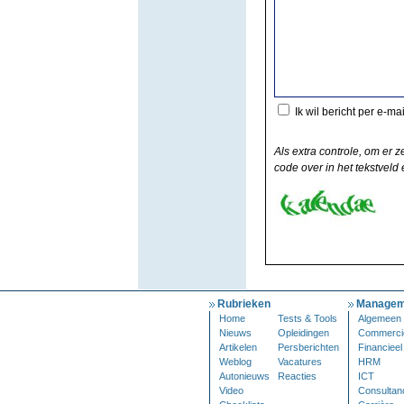
Ik wil bericht per e-ma
Als extra controle, om er z
code over in het tekstveld e
Rubrieken
Managem
Home
Tests & Tools
Algemeen
Nieuws
Opleidingen
Commerci
Artikelen
Persberichten
Financieel
Weblog
Vacatures
HRM
Autonieuws
Reacties
ICT
Video
Consultan