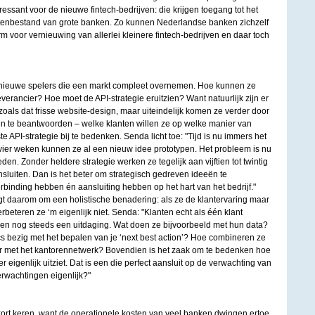
ressant voor de nieuwe fintech-bedrijven: die krijgen toegang tot het
antenbestand van grote banken. Zo kunnen Nederlandse banken zichzelf
rm voor vernieuwing van allerlei kleinere fintech-bedrijven en daar toch
ak nieuwe spelers die een markt compleet overnemen. Hoe kunnen ze
verancier? Hoe moet de API-strategie eruitzien? Want natuurlijk zijn er
 zoals dat frisse website-design, maar uiteindelijk komen ze verder door
n te beantwoorden – welke klanten willen ze op welke manier van
ste API-strategie bij te bedenken. Senda licht toe: "Tijd is nu immers het
 vier weken kunnen ze al een nieuw idee prototypen. Het probleem is nu
n. Zonder heldere strategie werken ze tegelijk aan vijftien tot twintig
nsluiten. Dan is het beter om strategisch gedreven ideeën te
rbinding hebben én aansluiting hebben op het hart van het bedrijf."
gt daarom om een holistische benadering: als ze de klantervaring maar
rbeteren ze ‘m eigenlijk niet. Senda: "Klanten echt als één klant
en nog steeds een uitdaging. Wat doen ze bijvoorbeeld met hun data?
tics bezig met het bepalen van je ‘next best action’? Hoe combineren ze
r met het kantorennetwerk? Bovendien is het zaak om te bedenken hoe
r eigenlijk uitziet. Dat is een die perfect aansluit op de verwachting van
erwachtingen eigenlijk?"
kort keren, want de operationele kosten van veel banken dwingen ertoe.