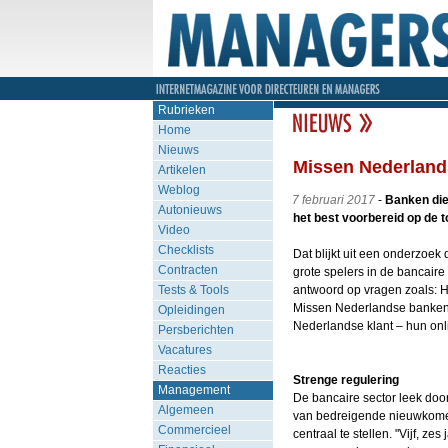
Rubrieken
Home
Nieuws
Missen Nederland
Artikelen
Weblog
7 februari 2017
-
Banken die 
Autonieuws
het best voorbereid op de t
Video
Checklists
Dat blijkt uit een onderzoek 
Contracten
grote spelers in de bancaire
Tests & Tools
antwoord op vragen zoals: Ho
Missen Nederlandse banken d
Opleidingen
Nederlandse klant – hun onli
Persberichten
Vacatures
Reacties
Strenge regulering
Management
De bancaire sector leek door
Algemeen
van bedreigende nieuwkomer
Commercieel
centraal te stellen. "Vijf, 