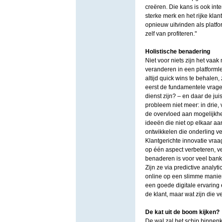
creëren. Die kans is ook inte
sterke merk en het rijke kl
opnieuw uitvinden als platfo
zelf van profiteren."
Holistische benadering
Niet voor niets zijn het va
veranderen in een platformle
altijd quick wins te behalen,
eerst de fundamentele vrage
dienst zijn? – en daar de jui
probleem niet meer: in drie,
de overvloed aan mogelijkhede
ideeën die niet op elkaar aa
ontwikkelen die onderling ve
Klantgerichte innovatie vraa
op één aspect verbeteren, ve
benaderen is voor veel bank
Zijn ze via predictive analy
online op een slimme manie
een goede digitale ervaring e
de klant, maar wat zijn die v
De kat uit de boom kijken?
De wal zal het schip binnen