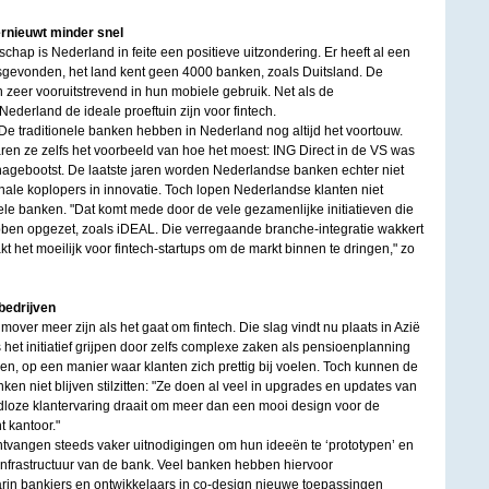
ernieuwt minder snel
hap is Nederland in feite een positieve uitzondering. Er heeft al een
atsgevonden, het land kent geen 4000 banken, zoals Duitsland. De
 zeer vooruitstrevend in hun mobiele gebruik. Net als de
derland de ideale proeftuin zijn voor fintech.
 De traditionele banken hebben in Nederland nog altijd het voortouw.
ren ze zelfs het voorbeeld van hoe het moest: ING Direct in de VS was
agebootst. De laatste jaren worden Nederlandse banken echter niet
nale koplopers in innovatie. Toch lopen Nederlandse klanten niet
ele banken. "Dat komt mede door de vele gezamenlijke initiatieven die
en opgezet, zoals iDEAL. Die verregaande branche-integratie wakkert
kt het moeilijk voor fintech-startups om de markt binnen te dringen," zo
bedrijven
mover meer zijn als het gaat om fintech. Die slag vindt nu plaats in Azië
het initiatief grijpen door zelfs complexe zaken als pensioenplanning
en, op een manier waar klanten zich prettig bij voelen. Toch kunnen de
ken niet blijven stilzitten: "Ze doen al veel in upgrades en updates van
dloze klantervaring draait om meer dan een mooi design voor de
t kantoor."
ntvangen steeds vaker uitnodigingen om hun ideeën te ‘prototypen’ en
e infrastructuur van de bank. Veel banken hebben hiervoor
rin bankiers en ontwikkelaars in co-design nieuwe toepassingen