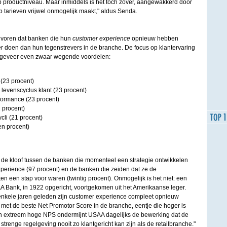
 productniveau. Maar inmiddels is het toch zover, aangewakkerd door
p tarieven vrijwel onmogelijk maakt," aldus Senda.
 voren dat banken die hun
customer experience
opnieuw hebben
eter doen dan hun tegenstrevers in de branche. De focus op klantervaring
ngeveer even zwaar wegende voordelen:
t (23 procent)
levenscyclus klant (23 procent)
rformance (23 procent)
 procent)
cli (21 procent)
n procent)
 de kloof tussen de banken die momenteel een strategie ontwikkelen
perience (97 procent) en de banken die zeiden dat ze de
n een stap voor waren (twintig procent). Onmogelijk is het niet: een
 Bank, in 1922 opgericht, voortgekomen uit het Amerikaanse leger.
 enkele jaren geleden zijn customer experience compleet opnieuw
 met de beste Net Promotor Score in de branche, eentje die hoger is
jn extreem hoge NPS ondermijnt USAA dagelijks de bewerking dat de
trenge regelgeving nooit zo klantgericht kan zijn als de retailbranche."