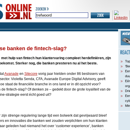
se banken de fintech-slag?
met hulp van fintech hun klantervaring compleet herdefiniëren, zijn
Top
oekomst. Sterker nog, die banken presteren nu al het beste.
‘Be
Een
dat
Avanade
en
Sitecore
vorig jaar hielden onder 86 beslissers van
du
 sector. Violetta Senda, CFA, Avanade Europe Digital Advisory, geeft
Eén
e staat de financiële branche in ons land er in dit opzicht voor?
org
e fintech-slag? Of denken ze – gedekt door de grote loyaliteit van de
Dri
ne-strategie eerst écht goed uit?
Een
cyb
Min
 zijn strenge regulering lange tijd een bolwerk dat gevrijwaard bleef
s en innovaties die banken wel zouden verplichten om hun klanten
zes jaar geleden had niemand het over ‘customer experience’, banken