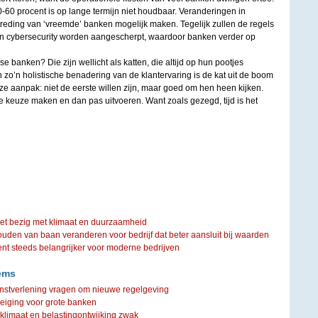
-60 procent is op lange termijn niet houdbaar. Veranderingen in
treding van ‘vreemde’ banken mogelijk maken. Tegelijk zullen de regels
en cybersecurity worden aangescherpt, waardoor banken verder op
 banken? Die zijn wellicht als katten, die altijd op hun pootjes
n zo’n holistische benadering van de klantervaring is de kat uit de boom
ze aanpak: niet de eerste willen zijn, maar goed om hen heen kijken.
e keuze maken en dan pas uitvoeren. Want zoals gezegd, tijd is het
iet bezig met klimaat en duurzaamheid
ouden van baan veranderen voor bedrijf dat beter aansluit bij waarden
steeds belangrijker voor moderne bedrijven
ems
ienstverlening vragen om nieuwe regelgeving
reiging voor grote banken
klimaat en belastingontwijking zwak