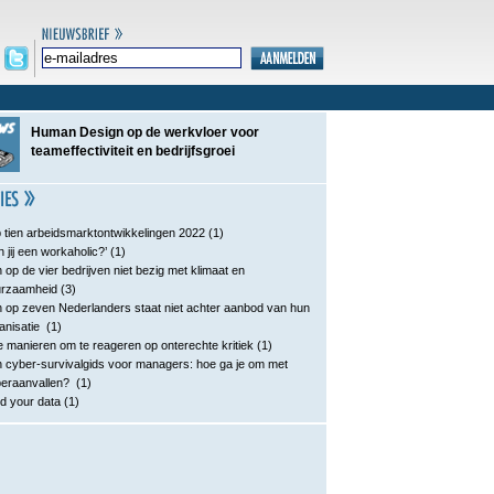
Human Design op de werkvloer voor
teameffectiviteit en bedrijfsgroei
 tien arbeidsmarktontwikkelingen 2022
(1)
n jij een workaholic?’
(1)
 op de vier bedrijven niet bezig met klimaat en
urzaamheid
(3)
 op zeven Nederlanders staat niet achter aanbod van hun
anisatie
(1)
e manieren om te reageren op onterechte kritiek
(1)
 cyber-survivalgids voor managers: hoe ga je om met
eraanvallen?
(1)
d your data
(1)