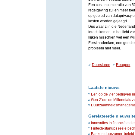
Een cost-income ratio van 50
regelgeving zullen meer toe
op gebied van dataprivacy 
kosten worden gejaagd.
Dus waar zijn die Nederlandse
terechtkomen. In het licht va
kijken misschien wel een wij
Eerst nadenken, een gericht
probleem niet meer.
Doorsturen
Reageer
Laatste nieuws
Een op de vier bedrijven n
Gen-Z’ers en Millennials z
Duurzaamheidsmanagement 
Gerelateerde nieuwsit
Innovaties in financiële d
Fintech-startups reële bed
Banken duurzamer, beleid 