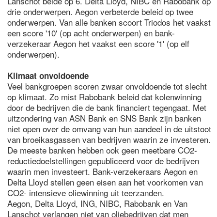
Lanschot beide op 6. Delta Lloyd, NIBC en Rabobank op
drie onderwerpen. Aegon verbeterde beleid op twee
onderwerpen. Van alle banken scoort Triodos het vaakst
een score '10' (op acht onderwerpen) en bank-
verzekeraar Aegon het vaakst een score '1' (op elf
onderwerpen).
Klimaat onvoldoende
Veel bankgroepen scoren zwaar onvoldoende tot slecht
op klimaat. Zo mist Rabobank beleid dat kolenwinning
door de bedrijven die de bank financiert tegengaat. Met
uitzondering van ASN Bank en SNS Bank zijn banken
niet open over de omvang van hun aandeel in de uitstoot
van broeikasgassen van bedrijven waarin ze investeren.
De meeste banken hebben ook geen meetbare CO2-
reductiedoelstellingen gepubliceerd voor de bedrijven
waarin men investeert. Bank-verzekeraars Aegon en
Delta Lloyd stellen geen eisen aan het voorkomen van
CO2- intensieve oliewinning uit teerzanden.
Aegon, Delta Lloyd, ING, NIBC, Rabobank en Van
Lanschot verlangen niet van oliebedrijven dat men