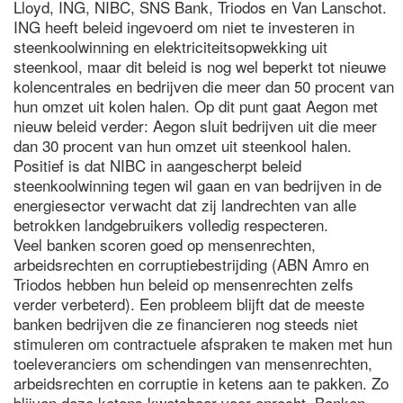
Lloyd, ING, NIBC, SNS Bank, Triodos en Van Lanschot.
ING heeft beleid ingevoerd om niet te investeren in
steenkoolwinning en elektriciteitsopwekking uit
steenkool, maar dit beleid is nog wel beperkt tot nieuwe
kolencentrales en bedrijven die meer dan 50 procent van
hun omzet uit kolen halen. Op dit punt gaat Aegon met
nieuw beleid verder: Aegon sluit bedrijven uit die meer
dan 30 procent van hun omzet uit steenkool halen.
Positief is dat NIBC in aangescherpt beleid
steenkoolwinning tegen wil gaan en van bedrijven in de
energiesector verwacht dat zij landrechten van alle
betrokken landgebruikers volledig respecteren.
Veel banken scoren goed op mensenrechten,
arbeidsrechten en corruptiebestrijding (ABN Amro en
Triodos hebben hun beleid op mensenrechten zelfs
verder verbeterd). Een probleem blijft dat de meeste
banken bedrijven die ze financieren nog steeds niet
stimuleren om contractuele afspraken te maken met hun
toeleveranciers om schendingen van mensenrechten,
arbeidsrechten en corruptie in ketens aan te pakken. Zo
blijven deze ketens kwetsbaar voor onrecht. Banken