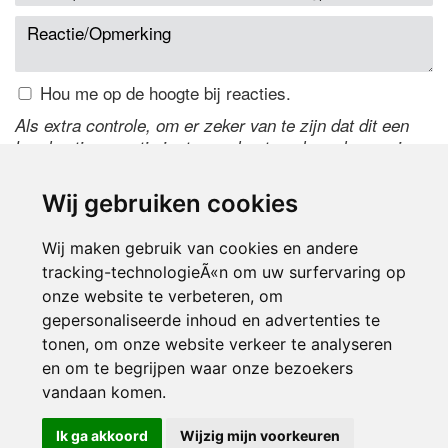
Hou me op de hoogte bij reacties.
Als extra controle, om er zeker van te zijn dat dit een
handmatige reactie is, typ onderstaande code over in
het tekstveld ernaast. Is het niet te lezen? Klik
hier
om
de code te wijzigen.
Wij gebruiken cookies
Wij maken gebruik van cookies en andere
tracking-technologieÃ«n om uw surfervaring op
onze website te verbeteren, om
gepersonaliseerde inhoud en advertenties te
tonen, om onze website verkeer te analyseren
en om te begrijpen waar onze bezoekers
Inloggen
vandaan komen.
Ik ga akkoord
Wijzig mijn voorkeuren
© 2000-2026 UFE Media:
Managersonline.nl
|
Brisk magazine