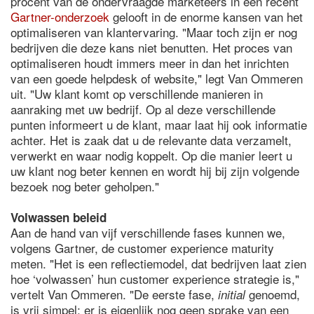
procent van de ondervraagde marketeers in een recent
Gartner-onderzoek
gelooft in de enorme kansen van het
optimaliseren van klantervaring. "Maar toch zijn er nog
bedrijven die deze kans niet benutten. Het proces van
optimaliseren houdt immers meer in dan het inrichten
van een goede helpdesk of website," legt Van Ommeren
uit. "Uw klant komt op verschillende manieren in
aanraking met uw bedrijf. Op al deze verschillende
punten informeert u de klant, maar laat hij ook informatie
achter. Het is zaak dat u de relevante data verzamelt,
verwerkt en waar nodig koppelt. Op die manier leert u
uw klant nog beter kennen en wordt hij bij zijn volgende
bezoek nog beter geholpen."
Volwassen beleid
Aan de hand van vijf verschillende fases kunnen we,
volgens Gartner, de customer experience maturity
meten. "Het is een reflectiemodel, dat bedrijven laat zien
hoe ‘volwassen’ hun customer experience strategie is,"
vertelt Van Ommeren. "De eerste fase,
genoemd,
initial
is vrij simpel; er is eigenlijk nog geen sprake van een