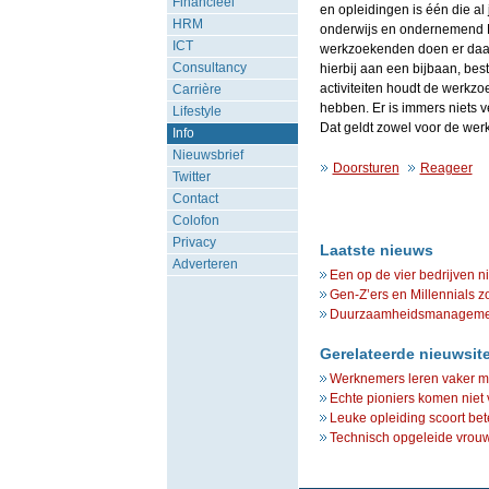
Financieel
en opleidingen is één die al 
HRM
onderwijs en ondernemend Ned
ICT
werkzoekenden doen er daaro
Consultancy
hierbij aan een bijbaan, bes
activiteiten houdt de werkzo
Carrière
hebben. Er is immers niets v
Lifestyle
Dat geldt zowel voor de wer
Info
Nieuwsbrief
Doorsturen
Reageer
Twitter
Contact
Colofon
Privacy
Laatste nieuws
Adverteren
Een op de vier bedrijven n
Gen-Z’ers en Millennials z
Duurzaamheidsmanagement 
Gerelateerde nieuwsit
Werknemers leren vaker me
Echte pioniers komen niet
Leuke opleiding scoort be
Technisch opgeleide vrouwe