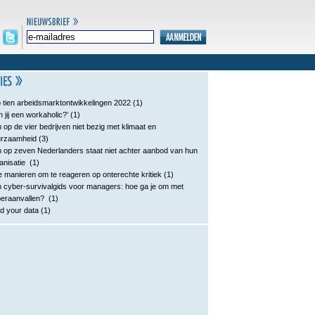
 tien arbeidsmarktontwikkelingen 2022
(1)
n jij een workaholic?’
(1)
 op de vier bedrijven niet bezig met klimaat en
urzaamheid
(3)
 op zeven Nederlanders staat niet achter aanbod van hun
anisatie
(1)
e manieren om te reageren op onterechte kritiek
(1)
 cyber-survivalgids voor managers: hoe ga je om met
eraanvallen?
(1)
d your data
(1)