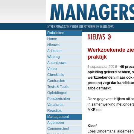
Rubrieken
Home
Nieuws
Werkzoekende ziet
Artikelen
praktijk
Weblog
Autonieuws
1 september 2016
-
40 proce
Video
opleiding geleerd hebben, s
Checklists
werkzoekenden, maar ook de
Contracten
procent) zegt dat kandidate
Tests & Tools
arbeidsmarkt.
Opleidingen
Persberichten
Deze gegevens blijken uit he
in samenwerking met onde
Vacatures
MKB’ers.
Reacties
Management
Algemeen
Kloof
Commercieel
Loes Dingemans, algemeen di