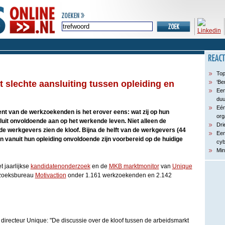
Top
 slechte aansluiting tussen opleiding en
‘Be
Een
du
Eén
nt van de werkzoekenden is het erover eens: wat zij op hun
org
luit onvoldoende aan op het werkende leven. Niet alleen de
Dri
 werkgevers zien de kloof. Bijna de helft van de werkgevers (44
Een
n vanuit hun opleiding onvoldoende zijn voorbereid op de huidige
cyb
Min
t jaarlijkse
kandidatenonderzoek
en de
MKB marktmonitor
van
Unique
rzoeksbureau
Motivaction
onder 1.161 werkzoekenden en 2.142
recteur Unique: "De discussie over de kloof tussen de arbeidsmarkt