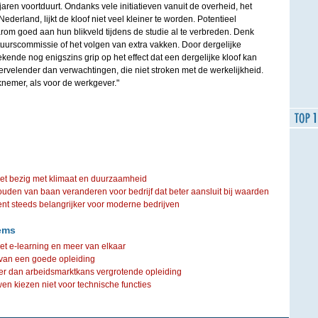
jaren voortduurt. Ondanks vele initiatieven vanuit de overheid, het
erland, lijkt de kloof niet veel kleiner te worden. Potentieel
m goed aan hun blikveld tijdens de studie al te verbreden. Denk
tuurscommissie of het volgen van extra vakken. Door dergelijke
ekende nog enigszins grip op het effect dat een dergelijke kloof kan
ervelender dan verwachtingen, die niet stroken met de werkelijkheid.
knemer, als voor de werkgever."
iet bezig met klimaat en duurzaamheid
ouden van baan veranderen voor bedrijf dat beter aansluit bij waarden
steeds belangrijker voor moderne bedrijven
ems
t e-learning en meer van elkaar
 van een goede opleiding
ter dan arbeidsmarktkans vergrotende opleiding
n kiezen niet voor technische functies