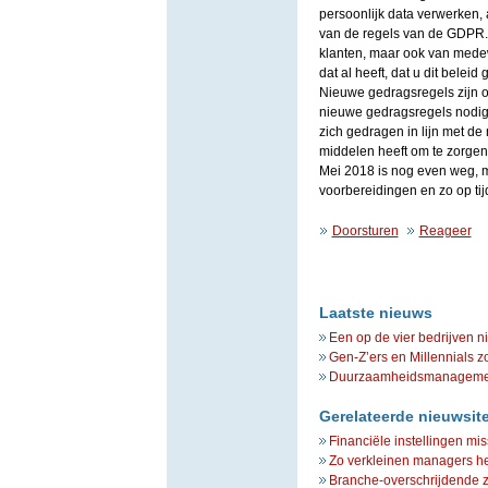
persoonlijk data verwerken, 
van de regels van de GDPR. D
klanten, maar ook van medewe
dat al heeft, dat u dit belei
Nieuwe gedragsregels zijn oo
nieuwe gedragsregels nodig 
zich gedragen in lijn met de 
middelen heeft om te zorgen
Mei 2018 is nog even weg, m
voorbereidingen en zo op tijd
Doorsturen
Reageer
Laatste nieuws
Een op de vier bedrijven n
Gen-Z’ers en Millennials z
Duurzaamheidsmanagement 
Gerelateerde nieuwsit
Financiële instellingen mi
Zo verkleinen managers he
Branche-overschrijdende zo