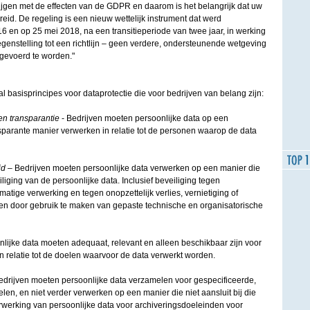
rijgen met de effecten van de GDPR en daarom is het belangrijk dat uw
reid. De regeling is een nieuw wettelijk instrument dat werd
 en op 25 mei 2018, na een transitieperiode van twee jaar, in werking
egenstelling tot een richtlijn – geen verdere, ondersteunende wetgeving
gevoerd te worden."
 basisprincipes voor dataprotectie die voor bedrijven van belang zijn:
en transparantie
- Bedrijven moeten persoonlijke data op een
nsparante manier verwerken in relatie tot de personen waarop de data
id
– Bedrijven moeten persoonlijke data verwerken op een manier die
liging van de persoonlijke data. Inclusief beveiliging tegen
atige verwerking en tegen onopzettelijk verlies, vernietiging of
n door gebruik te maken van gepaste technische en organisatorische
nlijke data moeten adequaat, relevant en alleen beschikbaar zijn voor
in relatie tot de doelen waarvoor de data verwerkt worden.
drijven moeten persoonlijke data verzamelen voor gespecificeerde,
len, en niet verder verwerken op een manier die niet aansluit bij die
rwerking van persoonlijke data voor archiveringsdoeleinden voor