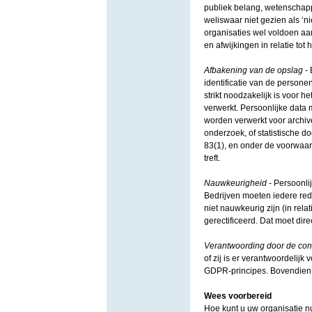
publiek belang, wetenschappe
weliswaar niet gezien als ‘ni
organisaties wel voldoen aan
en afwijkingen in relatie t
Afbakening van de opslag
- 
identificatie van de persone
strikt noodzakelijk is voor h
verwerkt. Persoonlijke data
worden verwerkt voor archiv
onderzoek, of statistische d
83(1), en onder de voorwaar
treft.
Nauwkeurigheid
- Persoonli
Bedrijven moeten iedere red
niet nauwkeurig zijn (in rel
gerectificeerd. Dat moet dir
Verantwoording door de cont
of zij is er verantwoordelij
GDPR-principes. Bovendien mo
Wees voorbereid
Hoe kunt u uw organisatie nu