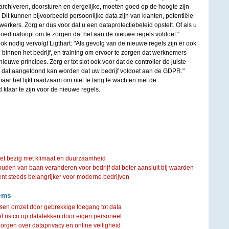
archiveren, doorsturen en dergelijke, moeten goed op de hoogte zijn
it kunnen bijvoorbeeld persoonlijke data zijn van klanten, potentiële
rkers. Zorg er dus voor dat u een dataprotectiebeleid opstelt. Of als u
d goed naloopt om te zorgen dat het aan de nieuwe regels voldoet."
k nodig vervolgt Ligthart: "Als gevolg van de nieuwe regels zijn er ook
binnen het bedrijf, en training om ervoor te zorgen dat werknemers
nieuwe principes. Zorg er tot slot ook voor dat de controller de juiste
 dat aangetoond kan worden dat uw bedrijf voldoet aan de GDPR."
aar het lijkt raadzaam om niet te lang te wachten met de
 klaar te zijn voor de nieuwe regels.
iet bezig met klimaat en duurzaamheid
ouden van baan veranderen voor bedrijf dat beter aansluit bij waarden
steeds belangrijker voor moderne bedrijven
ems
ssen omzet door gebrekkige toegang tot data
t risico op datalekken door eigen personeel
rgen over dataprivacy en online veiligheid