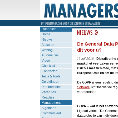
Rubrieken
Home
Nieuws
De General Data P
Artikelen
dit voor u?
Weblog
Autonieuws
13 juli 2016
-
Digitalisering
Video
maakt het veel zaken eenvo
Checklists
risico's met zich mee, met 
Contracten
Europese Unie en om die re
Tests & Tools
Opleidingen
De GDPR is een regeling die 
Persberichten
Software
licht toe wat de re
voorbereiden.
Vacatures
Reacties
Management
GDPR – wat is het en wanne
Algemeen
Ligthart vertelt: "De Genera
Commercieel
dataprotectie van individue