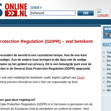
rotection Regulation (GDPR) – wat betekent
Top
 verandert de wereld in een razendsnel tempo. Aan de ene kant
‘Be
udiger. Aan de andere kant brengen al die data ook de nodige
Een
name op het gebied van privacy. Dit is een belangrijk punt voor de
du
den is de General Data Protection Regulation (GDPR) opgesteld.
Eén
org
ook veel middelgrote bedrijven raakt. Ingrid Ligthart van
Exact
Dri
geling precies inhoudt en hoe u hier uw organisatie op kunt
Een
cyb
Min
er gaat deze regeling in?
l Data Protection Regulation (GDPR) is in het leven is geroepen om de
n binnen de Europese Unie te versterken en uniform te maken. Veel