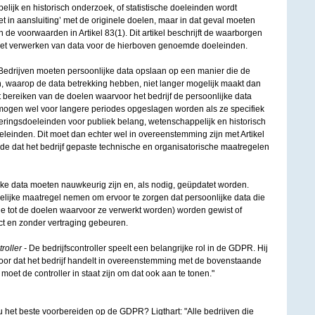
lijk en historisch onderzoek, of statistische doeleinden wordt
et in aansluiting’ met de originele doelen, maar in dat geval moeten
 de voorwaarden in Artikel 83(1). Dit artikel beschrijft de waarborgen
ot het verwerken van data voor de hierboven genoemde doeleinden.
Bedrijven moeten persoonlijke data opslaan op een manier die de
n, waarop de data betrekking hebben, niet langer mogelijk maakt dan
et bereiken van de doelen waarvoor het bedrijf de persoonlijke data
 mogen wel voor langere periodes opgeslagen worden als ze specifiek
eringsdoeleinden voor publiek belang, wetenschappelijk en historisch
oeleinden. Dit moet dan echter wel in overeenstemming zijn met Artikel
de dat het bedrijf gepaste technische en organisatorische maatregelen
jke data moeten nauwkeurig zijn en, als nodig, geüpdatet worden.
elijke maatregel nemen om ervoor te zorgen dat persoonlijke data die
atie tot de doelen waarvoor ze verwerkt worden) worden gewist of
ect en zonder vertraging gebeuren.
roller -
De bedrijfscontroller speelt een belangrijke rol in de GDPR. Hij
k voor dat het bedrijf handelt in overeenstemming met de bovenstaande
et de controller in staat zijn om dat ook aan te tonen."
 het beste voorbereiden op de GDPR? Ligthart: "Alle bedrijven die