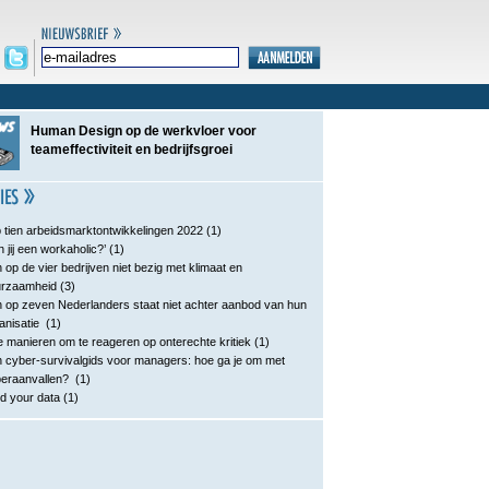
Human Design op de werkvloer voor
teameffectiviteit en bedrijfsgroei
 tien arbeidsmarktontwikkelingen 2022
(1)
n jij een workaholic?’
(1)
 op de vier bedrijven niet bezig met klimaat en
urzaamheid
(3)
 op zeven Nederlanders staat niet achter aanbod van hun
anisatie
(1)
e manieren om te reageren op onterechte kritiek
(1)
 cyber-survivalgids voor managers: hoe ga je om met
eraanvallen?
(1)
d your data
(1)