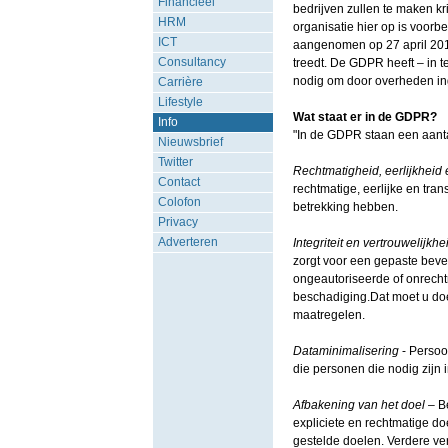
Financieel
bedrijven zullen te maken k
HRM
organisatie hier op is voorbe
ICT
aangenomen op 27 april 2016
Consultancy
treedt. De GDPR heeft – in t
nodig om door overheden in
Carrière
Lifestyle
Wat staat er in de GDPR?
Info
"In de GDPR staan een aantal
Nieuwsbrief
Twitter
Rechtmatigheid, eerlijkheid 
Contact
rechtmatige, eerlijke en tra
Colofon
betrekking hebben.
Privacy
Adverteren
Integriteit en vertrouwelijkhe
zorgt voor een gepaste bevei
ongeautoriseerde of onrechtm
beschadiging.Dat moet u doe
maatregelen.
Dataminimalisering
- Persoo
die personen die nodig zijn 
Afbakening van het doel
– Be
expliciete en rechtmatige doe
gestelde doelen. Verdere ve