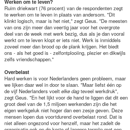
Werken om te leven?
Ruim driekwart (76 procent) van de respondenten zegt
te werken om te leven in plaats van andersom. "Dit
klinkt logisch, maar is het niet," zegt Geus. "De meesten
van ons zijn meer dan veertig jaar voor het overgrote
deel van de week met werk bezig, dus als je dan vooral
werkt om te leven klopt er iets niet. Werk is inmiddels
zoveel meer dan brood op de plank krijgen. Het biedt
ons - als het goed is - zelfontplooiing, plezier en dikwijls
zelfs vriendschappen."
Overbelast
Hard werken is voor Nederlanders geen probleem, maar
we lijken daar wel in door te slaan. "Maar liefst één op
de vijf Nederlanders voelt
teveel werkdruk",
elke dag
zegt Geus. "En het lijkt voor de hand te liggen dat dit een
groot deel van de 1,5 miljoen werkenden zijn die het
eigen werkgeluk niet hoger dan een zesje geven. Deze
mensen lopen dus voortdurend overbelast rond. Dat is
niet alleen ongezond voor henzelf, maar het zadelt de
organisatie ook op de korte of langere termijn met een