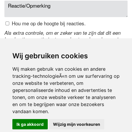
Hou me op de hoogte bij reacties.
Als extra controle, om er zeker van te zijn dat dit een
handmatige reactie is, typ onderstaande code over in
het tekstveld ernaast. Is het niet te lezen? Klik
hier
om
de code te wijzigen.
Wij gebruiken cookies
Wij maken gebruik van cookies en andere
tracking-technologieÃ«n om uw surfervaring op
onze website te verbeteren, om
gepersonaliseerde inhoud en advertenties te
tonen, om onze website verkeer te analyseren
en om te begrijpen waar onze bezoekers
Inloggen
vandaan komen.
Ik ga akkoord
Wijzig mijn voorkeuren
© 2000-2026 UFE Media:
Managersonline.nl
|
Brisk magazine
Partners:
Autowereld.com
|
Personeelsnet
| ABM Financial News