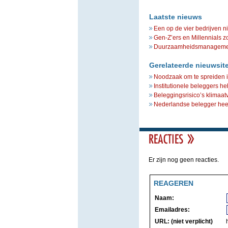
Laatste nieuws
Een op de vier bedrijven n
Gen-Z’ers en Millennials z
Duurzaamheidsmanagement 
Gerelateerde nieuwsit
Noodzaak om te spreiden is
Institutionele beleggers 
Beleggingsrisico’s klimaat
Nederlandse belegger heef
Er zijn nog geen reacties.
REAGEREN
Naam:
Emailadres:
URL: (niet verplicht)