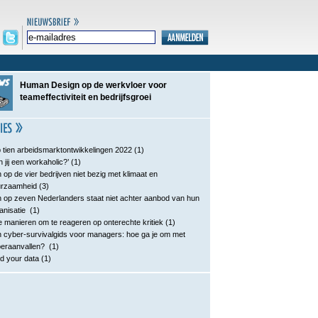
Human Design op de werkvloer voor
teameffectiviteit en bedrijfsgroei
 tien arbeidsmarktontwikkelingen 2022
(1)
n jij een workaholic?’
(1)
 op de vier bedrijven niet bezig met klimaat en
urzaamheid
(3)
 op zeven Nederlanders staat niet achter aanbod van hun
anisatie
(1)
e manieren om te reageren op onterechte kritiek
(1)
 cyber-survivalgids voor managers: hoe ga je om met
eraanvallen?
(1)
d your data
(1)