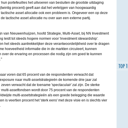
r hun portefeuilles het uitvoeren van besluiten de grootste uitdaging
 (twintig procent) geeft aan dat het verkrijgen van hoogwaardig
tactische asset allocatie ook een probleem is. Ongeveer een op deze
 de tactische asset allocatie nu over aan een externe partij.
ijn van Nieuwenhuijzen, hoofd Strategie, Multi-Asset, bij NN Investment
g leidt tot steeds hogere normen voor 'investment stewardship'.
den het steeds aantrekkelijker deze verantwoordelijkheid over te dragen
e hoeveelheid informatie die in de markten circuleert, kunnen
 over de ervaring en processen die nodig zijn om goed te kunnen
."
naar voren dat 65 procent van de respondenten verwacht dat
 exposure naar multi-assetstrategieën de komende drie jaar zal
 zeven verwacht dat de toename 'spectaculair' zal zijn. De sterke
 multi-assetfondsen wordt door 75 procent van de respondenten
eldwijde multi-assetstrategieën als een goede belegging die waarde
 is veertien procent het 'sterk eens' met deze visie en is slechts vier
.