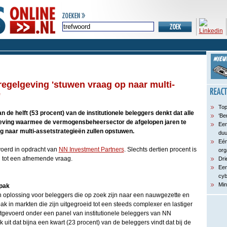
regelgeving 'stuwen vraag op naar multi-
'
Top
n de helft (53 procent) van de institutionele beleggers denkt dat alle
‘Be
geving waarmee de vermogensbeheersector de afgelopen jaren te
Een
 naar multi-assetstrategieën zullen opstuwen.
du
Eén
evoerd in opdracht van
NN Investment Partners
. Slechts dertien procent is
org
n tot een afnemende vraag.
Dri
Een
cyb
Min
pak
 oplossing voor beleggers die op zoek zijn naar een nauwgezette en
 in markten die zijn uitgegroeid tot een steeds complexer en lastiger
itgevoerd onder een panel van institutionele beleggers van NN
k uit dat bijna een kwart (23 procent) van de beleggers vindt dat bij de