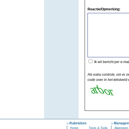
Reactie/Opmerking:
Ik wil bericht per e-ma
Als extra controle, om er z
code over in het tekstveld e
Rubrieken
Managem
Home
Tests & Tools
Algemeen