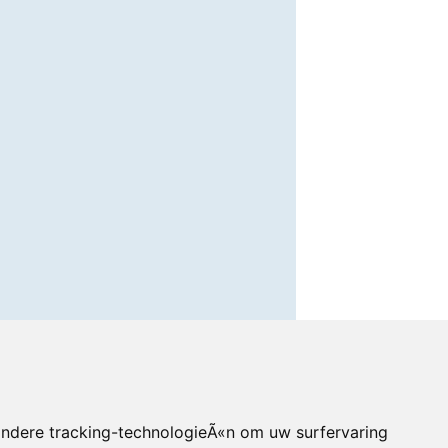
andere tracking-technologieÃ«n om uw surfervaring