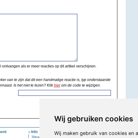
il ontvangen als er meer reacties op dit artikel verschijnen.
eker van te zijn dat dit een handmatige reactie is, typ onderstaande
rnaast. Is het niet te lezen? Klik
hier
om de code te wijzigen.
Wij gebruiken cookies
ent
Info
Mijn Account
Wij maken gebruik van cookies en 
Nieuwsbrief
Inloggen