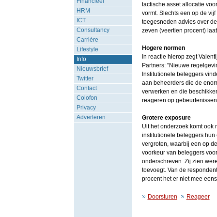
Financieel
tactische asset allocatie voo
HRM
vormt. Slechts een op de vijf
ICT
toegesneden advies over de 
Consultancy
zeven (veertien procent) laat
Carrière
Hogere normen
Lifestyle
In reactie hierop zegt Valent
Info
Partners: "Nieuwe regelgevin
Nieuwsbrief
Institutionele beleggers vin
Twitter
aan beheerders die de enorm
Contact
verwerken en die beschikken
Colofon
reageren op gebeurtenissen
Privacy
Adverteren
Grotere exposure
Uit het onderzoek komt ook 
institutionele beleggers hun
vergroten, waarbij een op de
voorkeur van beleggers voor
onderschreven. Zij zien wer
toevoegt. Van de respondenten
procent het er niet mee eens
Doorsturen
Reageer