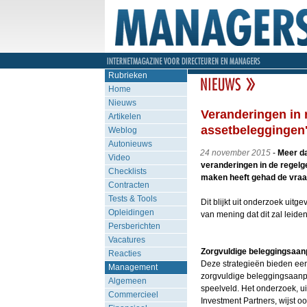
Rubrieken
Home
Nieuws
Veranderingen in 
Artikelen
assetbeleggingen
Weblog
Autonieuws
24 november 2015
-
Meer da
Video
veranderingen in de regel
Checklists
maken heeft gehad de vraag
Contracten
Tests & Tools
Dit blijkt uit onderzoek uitg
Opleidingen
van mening dat dit zal leide
Persberichten
Vacatures
Zorgvuldige beleggingsaan
Reacties
Deze strategieën bieden een
Management
zorgvuldige beleggingsaanpak
Algemeen
speelveld. Het onderzoek, u
Commercieel
Investment Partners, wijst oo