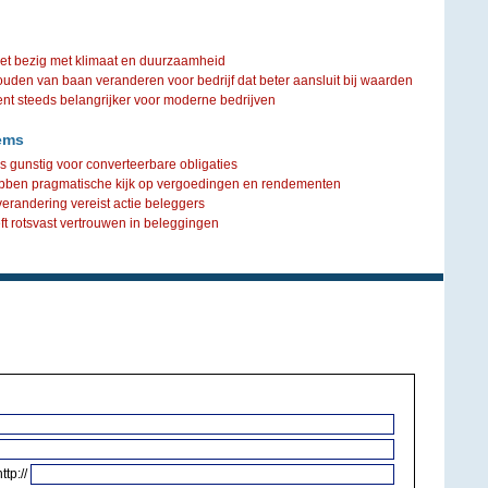
iet bezig met klimaat en duurzaamheid
ouden van baan veranderen voor bedrijf dat beter aansluit bij waarden
steeds belangrijker voor moderne bedrijven
ems
 gunstig voor converteerbare obligaties
hebben pragmatische kijk op vergoedingen en rendementen
verandering vereist actie beleggers
t rotsvast vertrouwen in beleggingen
http://