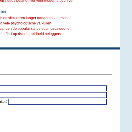
steeds belangrijker voor moderne bedrijven
ems
chten stimuleren langer aandeelhouderschap
n vele psychologische valkuilen
anden de populairste beleggingscategorie
en effect op risicobereidheid beleggers
http://