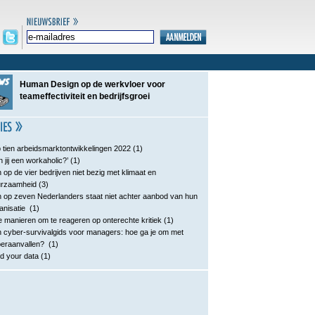
Human Design op de werkvloer voor
teameffectiviteit en bedrijfsgroei
 tien arbeidsmarktontwikkelingen 2022
(1)
n jij een workaholic?’
(1)
 op de vier bedrijven niet bezig met klimaat en
urzaamheid
(3)
 op zeven Nederlanders staat niet achter aanbod van hun
anisatie
(1)
e manieren om te reageren op onterechte kritiek
(1)
 cyber-survivalgids voor managers: hoe ga je om met
eraanvallen?
(1)
d your data
(1)