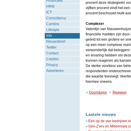
Financieel
procent deze strategieën voor
HRM
vijftien procent vindt het ee
ICT
procent beschouwt multi-asse
Consultancy
Complexer
Carrière
Valentijn van Nieuwenhuijzen
Lifestyle
financiële markten zijn door
Info
geleid tot een grotere en sn
Nieuwsbrief
op een meer complexe manier
Twitter
verwonderlijk dat beleggers 
Contact
en ervaring hebben om deze
Colofon
kunnen reageren als kansen
Privacy
De sterke voorkeur van bele
Adverteren
respondenten onderschreven.
die waarde toevoegt. Veertien
hiermee oneens.
Doorsturen
Reageer
Laatste nieuws
Een op de vier bedrijven n
Gen-Z’ers en Millennials z