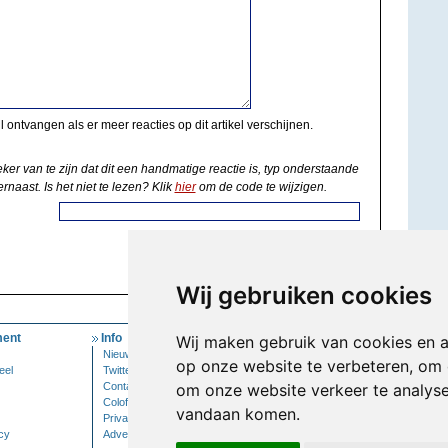
il ontvangen als er meer reacties op dit artikel verschijnen.
eker van te zijn dat dit een handmatige reactie is, typ onderstaande
rnaast. Is het niet te lezen? Klik
hier
om de code te wijzigen.
Wij gebruiken cookies
ent
Info
Mijn Account
Wij maken gebruik van cookies en 
Nieuwsbrief
Inloggen
op onze website te verbeteren, om 
eel
Twitter
Contact
om onze website verkeer te analys
Colofon
vandaan komen.
Privacy
cy
Adverteren