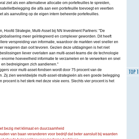
al ziet als een alternatieve allocatie om portefeuilles te spreiden,
n satellietbelegging die alfa aan een portefeuille toevoegt en veertien
t als aanvulling op de eigen intern beheerde portefeuilles.
, Hoofd Strategie, Multi-Asset bij NN Investment Partners: "De
 globalisering meer geïntegreerd en complexer geworden. Dit heeft
ellere verspreiding van informatie, waardoor de markten veel sneller en
 reageren dan ooit tevoren. Gezien deze uitdagingen is het niet
beslissingen liever overlaten aan multi-asset-teams die de technologie
 enorme hoeveelheid informatie te verzamelen en te verwerken en snel
 en bedreigingen zich aandienen."
ggers voor multi-asset-fondsen wordt door 75 procent van de
 Zij zien wereldwijde multi-asset-strategieën als een goede belegging
 procent is het sterk met deze visie eens. Slechts vier procent is het
iet bezig met klimaat en duurzaamheid
ouden van baan veranderen voor bedrijf dat beter aansluit bij waarden