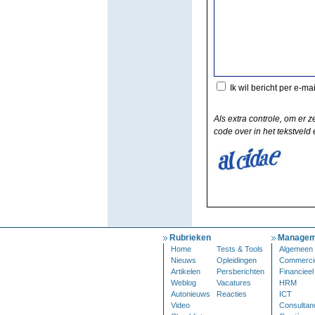
Ik wil bericht per e-ma
Als extra controle, om er z
code over in het tekstveld e
Rubrieken
Managem
Home
Tests & Tools
Algemeen
Nieuws
Opleidingen
Commerci
Artikelen
Persberichten
Financieel
Weblog
Vacatures
HRM
Autonieuws
Reacties
ICT
Video
Consultan