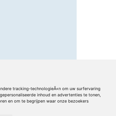
andere tracking-technologieÃ«n om uw surfervaring
gepersonaliseerde inhoud en advertenties te tonen,
eren en om te begrijpen waar onze bezoekers