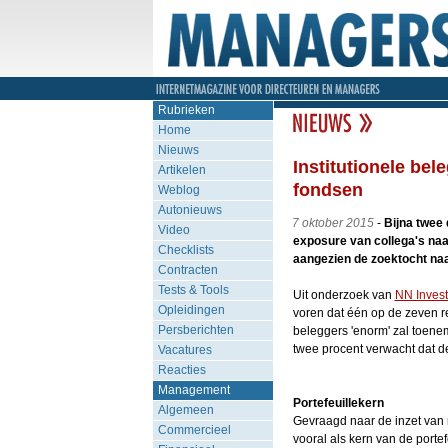
Rubrieken
Home
Nieuws
Institutionele bel
Artikelen
fondsen
Weblog
Autonieuws
7 oktober 2015
-
Bijna twee 
Video
exposure van collega's naa
Checklists
aangezien de zoektocht naa
Contracten
Tests & Tools
Uit onderzoek van
NN Invest
Opleidingen
voren dat één op de zeven r
Persberichten
beleggers 'enorm' zal toene
twee procent verwacht dat 
Vacatures
Reacties
Management
Portefeuillekern
Algemeen
Gevraagd naar de inzet van 
Commercieel
vooral als kern van de porte