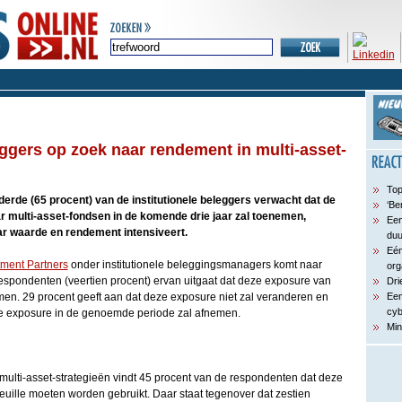
eggers op zoek naar rendement in multi-asset-
Top
derde (65 procent) van de institutionele beleggers verwacht dat de
‘Be
r multi-asset-fondsen in de komende drie jaar zal toenemen,
Een
r waarde en rendement intensiveert.
du
Eén
ment Partners
onder institutionele beleggingsmanagers komt naar
org
espondenten (veertien procent) ervan uitgaat dat deze exposure van
Dri
men. 29 procent geeft aan dat deze exposure niet zal veranderen en
Een
cyb
de exposure in de genoemde periode zal afnemen.
Min
multi-asset-strategieën vindt 45 procent van de respondenten dat deze
feuille moeten worden gebruikt. Daar staat tegenover dat zestien