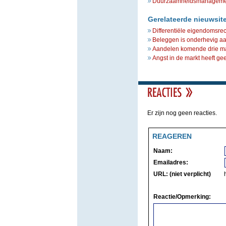
Duurzaamheidsmanagement 
Gerelateerde nieuwsit
Differentiële eigendomsre
Beleggen is onderhevig aa
Aandelen komende drie ma
Angst in de markt heeft ge
Er zijn nog geen reacties.
REAGEREN
Naam:
Emailadres:
URL: (niet verplicht)
Reactie/Opmerking: