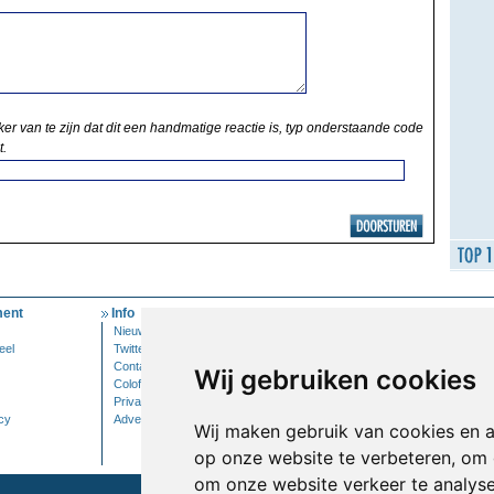
ker van te zijn dat dit een handmatige reactie is, typ onderstaande code
t.
ent
Info
Mijn Account
Nieuwsbrief
Inloggen
eel
Twitter
Contact
Wij gebruiken cookies
Colofon
Privacy
cy
Adverteren
Wij maken gebruik van cookies en 
op onze website te verbeteren, om 
om onze website verkeer te analys