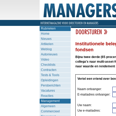
Rubrieken
Home
Nieuws
Institutionele bel
Artikelen
fondsen
Weblog
Autonieuws
Bijna twee derde (65 procen
Video
collega's naar multi-asset-
Checklists
naar waarde en rendement i
Contracten
Tests & Tools
Vertel een vriend over bov
Opleidingen
Persberichten
Naam ontvanger:
Vacatures
E-mailadres ontvanger:
Reacties
Management
Uw naam:
Algemeen
Uw e-mailadres:
Commercieel