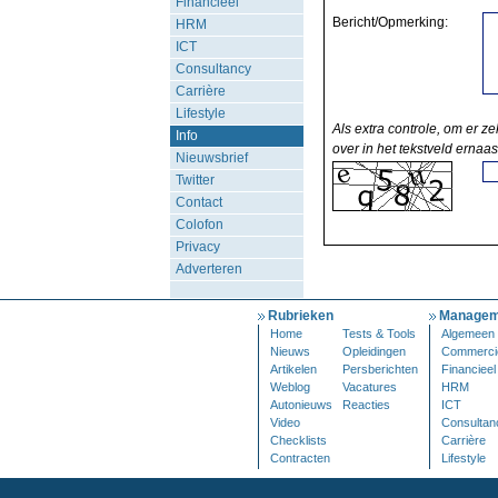
Financieel
Bericht/Opmerking:
HRM
ICT
Consultancy
Carrière
Lifestyle
Als extra controle, om er ze
Info
over in het tekstveld ernaas
Nieuwsbrief
Twitter
Contact
Colofon
Privacy
Adverteren
Rubrieken
Managem
Home
Tests & Tools
Algemeen
Nieuws
Opleidingen
Commerci
Artikelen
Persberichten
Financieel
Weblog
Vacatures
HRM
Autonieuws
Reacties
ICT
Video
Consultan
Checklists
Carrière
Contracten
Lifestyle