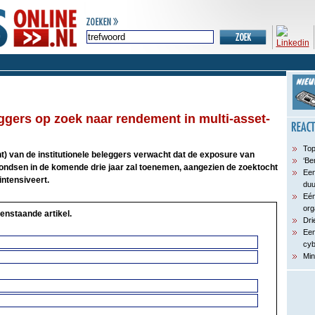
eggers op zoek naar rendement in multi-asset-
Top
t) van de institutionele beleggers verwacht dat de exposure van
‘Be
fondsen in de komende drie jaar zal toenemen, aangezien de zoektocht
Een
ntensiveert.
du
Eén
org
enstaande artikel.
Dri
Een
cyb
Min