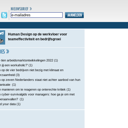
Human Design op de werkvloer voor
teameffectiviteit en bedrijfsgroei
 tien arbeidsmarktontwikkelingen 2022
(1)
n jij een workaholic?’
(1)
 op de vier bedrijven niet bezig met klimaat en
urzaamheid
(3)
 op zeven Nederlanders staat niet achter aanbod van hun
anisatie
(1)
e manieren om te reageren op onterechte kritiek
(1)
 cyber-survivalgids voor managers: hoe ga je om met
eraanvallen?
(1)
d your data
(1)