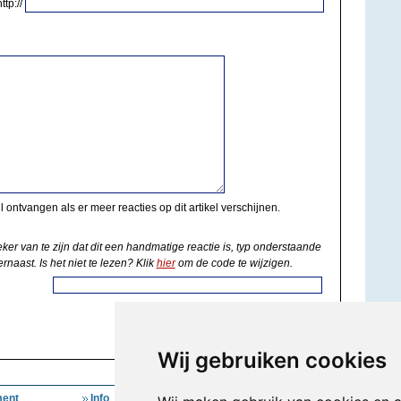
http://
il ontvangen als er meer reacties op dit artikel verschijnen.
eker van te zijn dat dit een handmatige reactie is, typ onderstaande
rnaast. Is het niet te lezen? Klik
hier
om de code te wijzigen.
Wij gebruiken cookies
ent
Info
Mijn Account