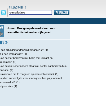
Human Design op de werkvloer voor
teameffectiviteit en bedrijfsgroei
 tien arbeidsmarktontwikkelingen 2022
(1)
n jij een workaholic?’
(1)
 op de vier bedrijven niet bezig met klimaat en
urzaamheid
(3)
 op zeven Nederlanders staat niet achter aanbod van hun
anisatie
(1)
e manieren om te reageren op onterechte kritiek
(1)
 cyber-survivalgids voor managers: hoe ga je om met
eraanvallen?
(1)
d your data
(1)