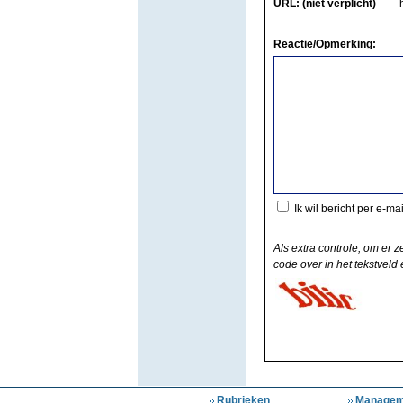
URL: (niet verplicht)
Reactie/Opmerking:
Ik wil bericht per e-ma
Als extra controle, om er z
code over in het tekstveld e
Rubrieken
Managem