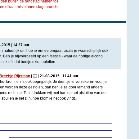
iden buiten de randstad nemen toe
pen elkaar mis binnen stagebranche
7
-
2015
|
14
:
37
uur
n natuurlijk om hoe je ermee omgaat, zoals je waarschijnlijk ook
. Ben je bijvoorbeeld op een feestje - waar de nodige alcohol
 ik nét dat beetje extra opletten..
 Brechje Rijtsman
|
|
21
-
08
-
2015
|
11
:
41
uur
krom, en is ook begrijpelijk. Je dient je te verzekeren voor je
et en worden deze gestolen, dan ben je ze door iemand anders'
gens recht op. Toch drukken wij met hart op het afsluiten van een
spullen je lief zijn, hoe krom je het ook vindt..