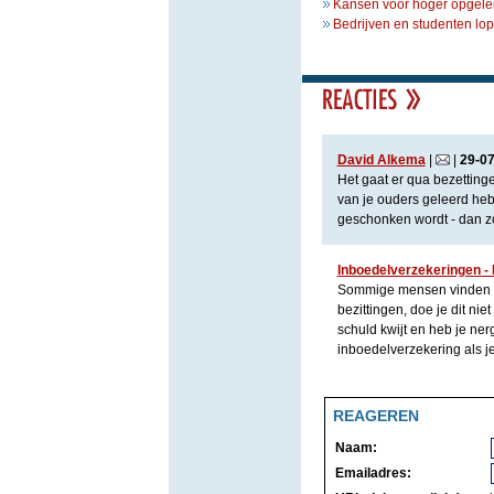
Kansen voor hoger opgele
Bedrijven en studenten lo
David Alkema
|
|
29
-
0
Het gaat er qua bezettinge
van je ouders geleerd hebt
geschonken wordt - dan zou
Inboedelverzekeringen -
Sommige mensen vinden het 
bezittingen, doe je dit ni
schuld kwijt en heb je ner
inboedelverzekering als je 
REAGEREN
Naam:
Emailadres: