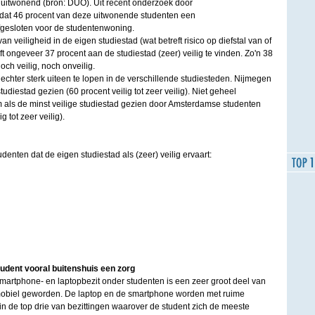
s uitwonend (bron: DUO). Uit recent onderzoek door
t dat 46 procent van deze uitwonende studenten een
fgesloten voor de studentenwoning.
 veiligheid in de eigen studiestad (wat betreft risico op diefstal van of
t ongeveer 37 procent aan de studiestad (zeer) veilig te vinden. Zo'n 38
och veilig, noch onveilig.
 echter sterk uiteen te lopen in de verschillende studiesteden. Nijmegen
studiestad gezien (60 procent veilig tot zeer veilig). Niet geheel
als de minst veilige studiestad gezien door Amsterdamse studenten
g tot zeer veilig).
enten dat de eigen studiestad als (zeer) veilig ervaart:
tudent vooral buitenshuis een zorg
martphone- en laptopbezit onder studenten is een zeer groot deel van
mobiel geworden. De laptop en de smartphone worden met ruime
n de top drie van bezittingen waarover de student zich de meeste