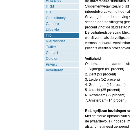
Financieel
de universitaire studenten i
HRM
Studentenwegwijzer.nl blijk
inboedelverzekering heeft a
ICT
Gevraagd naar de beleving van
Consultancy
schade aan bezittingen) geef
Carrière
procent vindt de studiestad n
Lifestyle
De veiligheidsbeleving blijkt
Info
wordt veruit als de veiligste 
Nieuwsbrief
verrassend wordt Amsterdam 
Twitter
(slechts veertien procent veili
Contact
Colofon
Veiligheid
Onderstaand het aandeel stud
Privacy
1. Nijmegen (60 procent)
Adverteren
2. Delft (53 procent)
3. Leiden (52 procent)
4. Groningen (41 procent)
5. Utrecht (35 procent)
6. Rotterdam (22 procent)
7. Amsterdam (14 procent)
Belangrijkste bezittingen s
Met de sterke opkomst van s
de (waardevolle) inboedel 
afstand het meest genoemd i