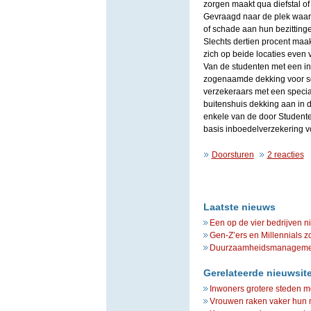
zorgen maakt qua diefstal of
Gevraagd naar de plek waar 
of schade aan hun bezittinge
Slechts dertien procent maak
zich op beide locaties even 
Van de studenten met een in
zogenaamde dekking voor scha
verzekeraars met een specia
buitenshuis dekking aan in 
enkele van de door Student
basis inboedelverzekering v
Doorsturen
2 reacties
Laatste nieuws
Een op de vier bedrijven n
Gen-Z’ers en Millennials z
Duurzaamheidsmanagement 
Gerelateerde nieuwsit
Inwoners grotere steden 
Vrouwen raken vaker hun 