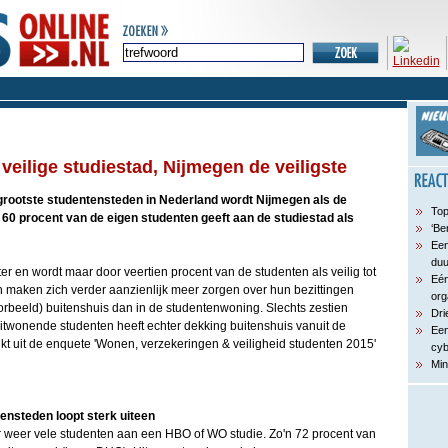
eilige studiestad, Nijmegen de veiligste
grootste studentensteden in Nederland wordt Nijmegen als de
Top
st 60 procent van de eigen studenten geeft aan de studiestad als
‘Be
Een
du
r en wordt maar door veertien procent van de studenten als veilig tot
Eén
n maken zich verder aanzienlijk meer zorgen over hun bezittingen
org
orbeeld) buitenshuis dan in de studentenwoning. Slechts zestien
Dri
itwonende studenten heeft echter dekking buitenshuis vanuit de
Een
jkt uit de enquete 'Wonen, verzekeringen & veiligheid studenten 2015'
cyb
Min
ensteden loopt sterk uiteen
 weer vele studenten aan een HBO of WO studie. Zo'n 72 procent van