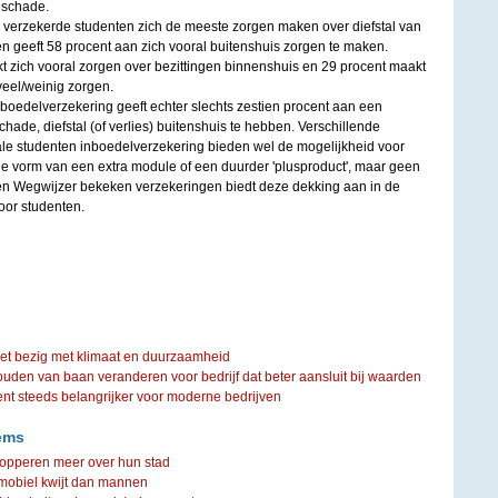
 schade.
verzekerde studenten zich de meeste zorgen maken over diefstal van
n geeft 58 procent aan zich vooral buitenshuis zorgen te maken.
t zich vooral zorgen over bezittingen binnenshuis en 29 procent maakt
veel/weinig zorgen.
boedelverzekering geeft echter slechts zestien procent aan een
de, diefstal (of verlies) buitenshuis te hebben. Verschillende
le studenten inboedelverzekering bieden wel de mogelijkheid voor
de vorm van een extra module of een duurder 'plusproduct', maar geen
en Wegwijzer bekeken verzekeringen biedt deze dekking aan in de
oor studenten.
iet bezig met klimaat en duurzaamheid
ouden van baan veranderen voor bedrijf dat beter aansluit bij waarden
steeds belangrijker voor moderne bedrijven
ems
mopperen meer over hun stad
mobiel kwijt dan mannen