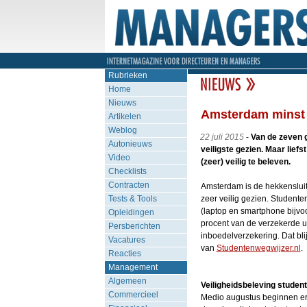
Rubrieken
Home
Nieuws
Amsterdam minst v
Artikelen
Weblog
22 juli 2015
-
Van de zeven 
Autonieuws
veiligste gezien. Maar lief
Video
(zeer) veilig te beleven.
Checklists
Contracten
Amsterdam is de hekkensluite
Tests & Tools
zeer veilig gezien. Studente
(laptop en smartphone bijvo
Opleidingen
procent van de verzekerde u
Persberichten
inboedelverzekering. Dat bli
Vacatures
van
Studentenwegwijzer.nl
.
Reacties
Management
Algemeen
Veiligheidsbeleving student
Commercieel
Medio augustus beginnen er