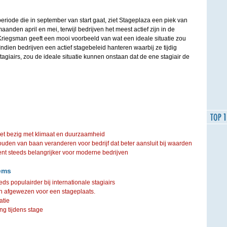
iode die in september van start gaat, ziet Stageplaza een piek van
aanden april en mei, terwijl bedrijven het meest actief zijn in de
riegsman geeft een mooi voorbeeld van wat een ideale situatie zou
 "Indien bedrijven een actief stagebeleid hanteren waarbij ze tijdig
tagiairs, zou de ideale situatie kunnen onstaan dat de ene stagiair de
iet bezig met klimaat en duurzaamheid
ouden van baan veranderen voor bedrijf dat beter aansluit bij waarden
steeds belangrijker voor moderne bedrijven
ems
s populairder bij internationale stagiairs
n afgewezen voor een stageplaats.
atie
ng tijdens stage