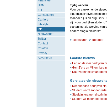
Financieel
HRM
Tijdig werven
Voor de aankomende stageper
ICT
studentinschrijvingen in de m
Consultancy
maanden juli en augustus. K
Carrière
zijn voor bedrijf en student.
Lifestyle
starten met de werving van s
Info
andere stagiair inwerkt".
Nieuwsbrief
Twitter
Doorsturen
Reageer
Contact
Colofon
Privacy
Laatste nieuws
Adverteren
Een op de vier bedrijven n
Gen-Z’ers en Millennials z
Duurzaamheidsmanagement 
Gerelateerde nieuwsit
Nederlandse bedrijven steed
Student wordt zonder rede
Stagiairs ervaren discrimin
Student wil meer begeleidi