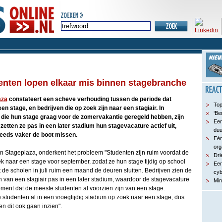
enten lopen elkaar mis binnen stagebranche
aza
constateert een scheve verhouding tussen de periode dat
Top
een stage, en bedrijven die op zoek zijn naar een stagiair. In
‘Be
, die hun stage graag voor de zomervakantie geregeld hebben, zijn
Een
zetten ze pas in een later stadium hun stagevacature actief uit,
du
eeds vaker de boot missen.
Eén
org
n Stageplaza, onderkent het probleem "Studenten zijn ruim voordat de
Dri
k naar een stage voor september, zodat ze hun stage tijdig op school
Een
de scholen in juli ruim een maand de deuren sluiten. Bedrijven zien de
cyb
an een stagiair pas in een later stadium, waardoor de stagevacature
Min
ment dat de meeste studenten al voorzien zijn van een stage.
studenten al in een vroegtijdig stadium op zoek naar een stage, dus
en dit ook gaan inzien".