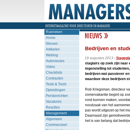
Rubrieken
Home
Nieuws
Bedrijven en stud
Artikelen
Weblog
19 augustus 2013
-
Stagepl
Autonieuws
stagiairs op zoek zijn naar 
Video
tegenstelling tot studenten
Checklists
bedrijven wat passiever en 
Contracten
waardoor deze bedrijven st
Tests & Tools
Rob Kriegsman, directeur va
Opleidingen
zomervakantie begint op zoe
Persberichten
rond kunnen maken, voordat 
Vacatures
noodzaak van het aannemen v
Reacties
pas wordt uitgezet op het mo
Management
Daarnaast zijn gemotiveerde 
Algemeen
het is van belang dat bedrijv
Commercieel