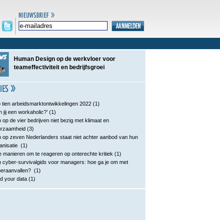
Human Design op de werkvloer voor
teameffectiviteit en bedrijfsgroei
 tien arbeidsmarktontwikkelingen 2022
(1)
n jij een workaholic?’
(1)
 op de vier bedrijven niet bezig met klimaat en
urzaamheid
(3)
 op zeven Nederlanders staat niet achter aanbod van hun
anisatie
(1)
e manieren om te reageren op onterechte kritiek
(1)
 cyber-survivalgids voor managers: hoe ga je om met
eraanvallen?
(1)
d your data
(1)