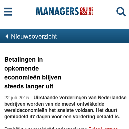
Menu
Se
Nieuwsoverzicht
Betalingen in
opkomende
economieën blijven
steeds langer uit
22 juli 2015
-
Uitstaande vorderingen van Nederlandse
bedrijven worden van de meest ontwikkelde
wereldeconomieën het snelste voldaan. Het duurt
gemiddeld 47 dagen voor een vordering betaald is.
Dat blijkt uit wereldwijd onderzoek van
Euler Hermes
,