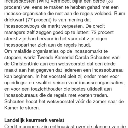
Incassokosten (WIK) vermoedt bijna een derde (30
procent) wel eens te maken te hebben gehad met een
incasso-organisatie die niet aan de regels voldeed. Ruim
driekwart (77 procent) is van mening dat
incassocowboys de markt verpesten. De credit
managers zelf zeggen goed op te letten: 72 procent
steekt zijn hand ervoor in het vuur dat zijn eigen
incassopartner zich aan de regels houdt.
Om malafide organisaties op de incassomarkt te
stoppen, werkt Tweede Kamerlid Carola Schouten van
de ChristenUnie aan een wetsvoorstel dat een einde
maakt aan het gegeven dat iedereen een incassobureau
kan beginnen. In het voorstel pleit zij onder meer voor
opleidings- en kwaliteitseisen voor incasso-organisaties,
en voor een toezichthouder die boetes uitdeelt aan
incassobureaus die de regels met voeten treden.
Schouten hoopt het wetsvoorstel vóór de zomer naar de
Kamer te sturen.
Landelijk keurmerk vereist
Credit managers zijn enthousiast over de plannen van de