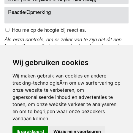
Hou me op de hoogte bij reacties.
Als extra controle, om er zeker van te zijn dat dit een
handmatige reactie is, typ onderstaande code over in
het tekstveld ernaast. Is het niet te lezen? Klik
hier
om
de code te wijzigen.
Wij gebruiken cookies
Wij maken gebruik van cookies en andere
tracking-technologieÃ«n om uw surfervaring op
onze website te verbeteren, om
gepersonaliseerde inhoud en advertenties te
tonen, om onze website verkeer te analyseren
en om te begrijpen waar onze bezoekers
Inloggen
vandaan komen.
Ik ga akkoord
Wijzig mijn voorkeuren
© 2000-2026 UFE Media:
Managersonline.nl
|
Brisk magazine