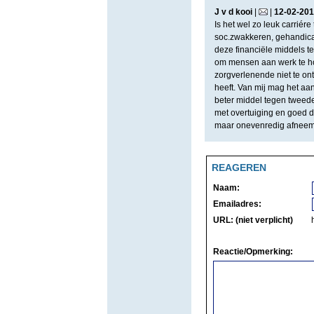
J v d kooi
|
|
12
-
02
-
201
Is het wel zo leuk carriér
soc.zwakkeren, gehandicap
deze financiële middels 
om mensen aan werk te ho
zorgverlenende niet te ont
heeft. Van mij mag het aa
beter middel tegen tweedel
met overtuiging en goed d
maar onevenredig afneem
REAGEREN
Naam:
Emailadres:
URL: (niet verplicht)
Reactie/Opmerking: