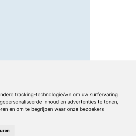
andere tracking-technologieÃ«n om uw surfervaring
gepersonaliseerde inhoud en advertenties te tonen,
eren en om te begrijpen waar onze bezoekers
euren