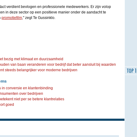
tact verdient bevlogen en professionele medewerkers. Er zijn volop
en in deze sector op een positieve manier onder de aandacht te
n
promotiefilm
," zegt Te Gussinklo.
iet bezig met klimaat en duurzaamheid
ouden van baan veranderen voor bedrijf dat beter aansluit bij waarden
steeds belangrijker voor moderne bedrijven
ems
 in conversie en klantenbinding
onsumenten over bedrijven
tekent niet per se betere klantrelaties
ort goed