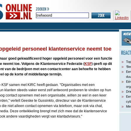
opgeleid personeel klantenservice neemt toe
naar goed gekwalificeerd hoger opgeleid personeel voor een functie
Top
e neemt toe. Volgens de Klantenservice Federatie (
KSF
) geeft op dit
‘Be
t van de bedrijven met een contactcenter aan behoefte te hebben
Een
l op de korte of middellange termijn.
du
Eén
t de KSF samen met KIRC heeft gedaan. "Organisaties met een
org
un klanten steeds vaker eerst zelf antwoord proberen te vinden op hun
Dri
nog contact opnemen met een organisatie, willen ze wel in een keer
Een
en," vertelt Geeske te Gussinklo, directeur van de Klantenservice
cyb
 die niet alleen contact opnemen via telefoon, maar ook via chat,
Min
edia. Deze ontwikkeling brengt met zich mee dat de klantenservice
ook andere vaardigheden vergt van klantadviseurs."