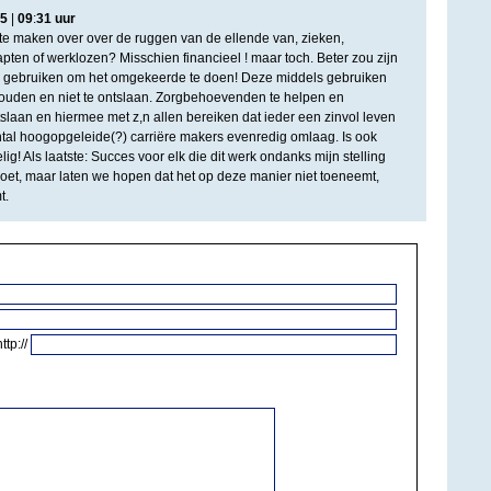
5
|
09
:
31
uur
e te maken over over de ruggen van de ellende van, zieken,
ten of werklozen? Misschien financieel ! maar toch. Beter zou zijn
te gebruiken om het omgekeerde te doen! Deze middels gebruiken
uden en niet te ontslaan. Zorgbehoevenden te helpen en
slaan en hiermee met z,n allen bereiken dat ieder een zinvol leven
ntal hoogopgeleide(?) carriëre makers evenredig omlaag. Is ook
ig! Als laatste: Succes voor elk die dit werk ondanks mijn stelling
oet, maar laten we hopen dat het op deze manier niet toeneemt,
t.
http://