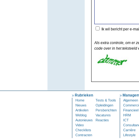
Ik wil bericht per e-ma
Als extra controle, om er z
code over in het tekstveld e
Rubrieken
Managem
Home
Tests & Tools
Algemeen
Nieuws
Opleidingen
Commerci
Artikelen
Persberichten
Financieel
Weblog
Vacatures
HRM
Autonieuws
Reacties
ICT
Video
Consultan
Checklists
Carrière
Contracten
Lifestyle