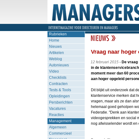
Rubrieken
Home
Nieuws
Vraag naar hoger 
Artikelen
Weblog
12 februari 2015
-
De vraag 
Autonieuws
in de klantenservicebranch
Video
moment meer dan 60 procen
Checklists
aan hoger opgeleid personee
Contracten
Tests & Tools
Dit blijkt uit onderzoek da
klantenservice merken dat h
Opleidingen
vragen, maar als ze dan als
Persberichten
helemaal goed geholpen word
Vacatures
Federatie. "Denk aan klanten
Reacties
videogesprekken en social m
Management
nog afwisselender wordt en 
Algemeen
Commercieel