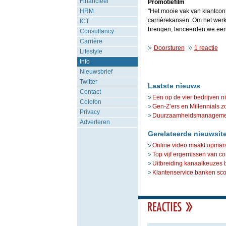
Financieel
Promotiefilm
HRM
"Het mooie vak van klantcon
carrièrekansen. Om het werk
ICT
brengen, lanceerden we ee
Consultancy
Carrière
Doorsturen
1 reactie
Lifestyle
Info
Nieuwsbrief
Twitter
Laatste nieuws
Contact
Een op de vier bedrijven n
Colofon
Gen-Z’ers en Millennials z
Privacy
Duurzaamheidsmanagement 
Adverteren
Gerelateerde nieuwsit
Online video maakt opmars
Top vijf ergernissen van c
Uitbreiding kanaalkeuzes be
Klantenservice banken sco