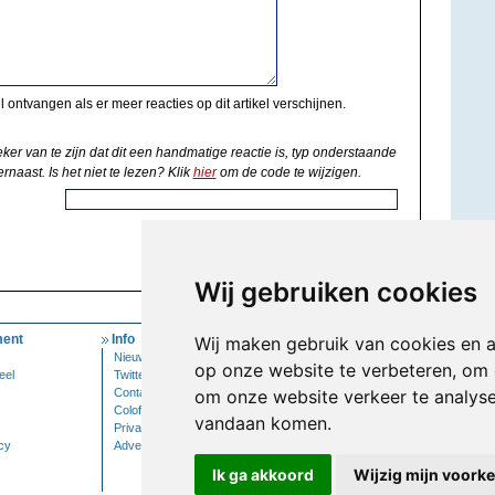
il ontvangen als er meer reacties op dit artikel verschijnen.
eker van te zijn dat dit een handmatige reactie is, typ onderstaande
rnaast. Is het niet te lezen? Klik
hier
om de code te wijzigen.
Wij gebruiken cookies
ent
Info
Mijn Account
Wij maken gebruik van cookies en 
Nieuwsbrief
Inloggen
op onze website te verbeteren, om 
eel
Twitter
Contact
om onze website verkeer te analys
Colofon
vandaan komen.
Privacy
cy
Adverteren
Ik ga akkoord
Wijzig mijn voork