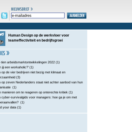
Human Design op de werkvloer voor
teameffectiviteit en bedrijfsgroei
 tien arbeidsmarktontwikkelingen 2022
(1)
n jij een workaholic?’
(1)
 op de vier bedrijven niet bezig met klimaat en
urzaamheid
(3)
 op zeven Nederlanders staat niet achter aanbod van hun
anisatie
(1)
e manieren om te reageren op onterechte kritiek
(1)
 cyber-survivalgids voor managers: hoe ga je om met
eraanvallen?
(1)
d your data
(1)