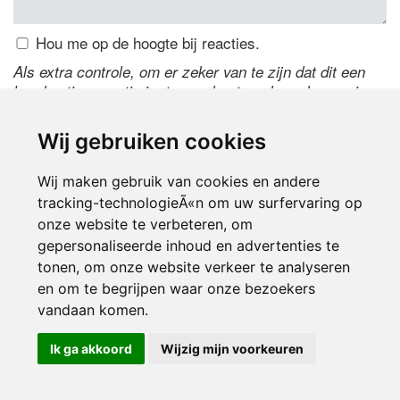
Hou me op de hoogte bij reacties.
Als extra controle, om er zeker van te zijn dat dit een
handmatige reactie is, typ onderstaande code over in
het tekstveld ernaast. Is het niet te lezen? Klik
hier
om
de code te wijzigen.
Wij gebruiken cookies
Wij maken gebruik van cookies en andere
tracking-technologieÃ«n om uw surfervaring op
onze website te verbeteren, om
gepersonaliseerde inhoud en advertenties te
tonen, om onze website verkeer te analyseren
en om te begrijpen waar onze bezoekers
Inloggen
vandaan komen.
Ik ga akkoord
Wijzig mijn voorkeuren
© 2000-2026 UFE Media:
Managersonline.nl
|
Brisk magazine
Partners:
Autowereld.com
|
Personeelsnet
| ABM Financial News