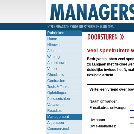
Rubrieken
Home
Nieuws
Veel speelruimte w
Artikelen
Weblog
Bedrijven hebben veel speelr
Autonieuws
zij aangaan met flexibel w
Video
duidelijke invloed heeft, m
Checklists
flexibele arbeid.
Contracten
Tests & Tools
Vertel een vriend over bov
Opleidingen
Persberichten
Naam ontvanger:
Vacatures
E-mailadres ontvanger:
Reacties
Management
Uw naam:
Algemeen
Uw e-mailadres:
Commercieel