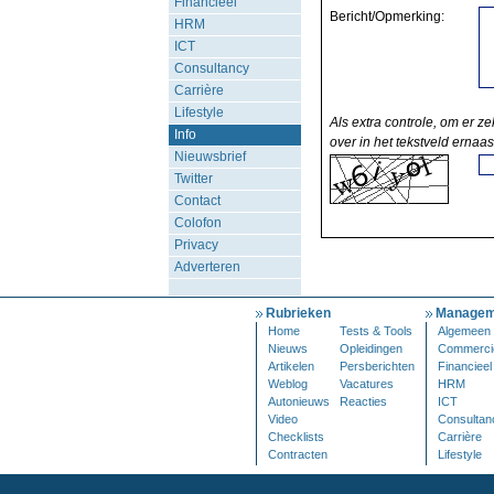
Financieel
Bericht/Opmerking:
HRM
ICT
Consultancy
Carrière
Lifestyle
Als extra controle, om er ze
Info
over in het tekstveld ernaas
Nieuwsbrief
Twitter
Contact
Colofon
Privacy
Adverteren
Rubrieken
Managem
Home
Tests & Tools
Algemeen
Nieuws
Opleidingen
Commerci
Artikelen
Persberichten
Financieel
Weblog
Vacatures
HRM
Autonieuws
Reacties
ICT
Video
Consultan
Checklists
Carrière
Contracten
Lifestyle