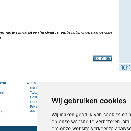
ker van te zijn dat dit een handmatige reactie is, typ onderstaande code
t.
ent
Info
Mijn Account
Nieuwsbrief
Inloggen
eel
Twitter
Contact
Wij gebruiken cookies
Colofon
Privacy
cy
Adverteren
Wij maken gebruik van cookies en 
op onze website te verbeteren, om 
om onze website verkeer te analys