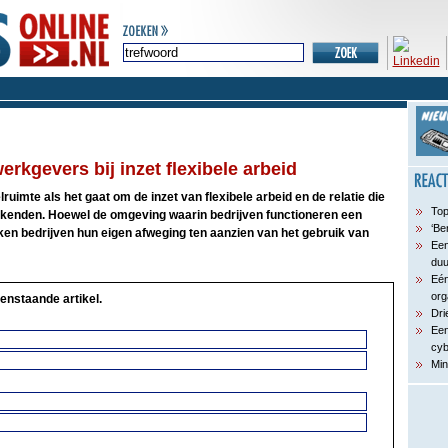
erkgevers bij inzet flexibele arbeid
uimte als het gaat om de inzet van flexibele arbeid en de relatie die
Top
erkenden. Hoewel de omgeving waarin bedrijven functioneren een
‘Be
aken bedrijven hun eigen afweging ten aanzien van het gebruik van
Een
du
Eén
org
enstaande artikel.
Dri
Een
cyb
Min