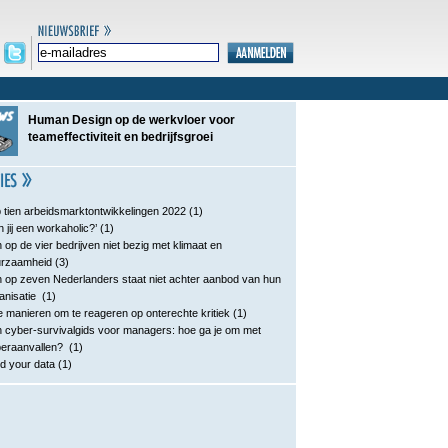
Human Design op de werkvloer voor
teameffectiviteit en bedrijfsgroei
 tien arbeidsmarktontwikkelingen 2022
(1)
n jij een workaholic?’
(1)
 op de vier bedrijven niet bezig met klimaat en
urzaamheid
(3)
 op zeven Nederlanders staat niet achter aanbod van hun
anisatie
(1)
e manieren om te reageren op onterechte kritiek
(1)
 cyber-survivalgids voor managers: hoe ga je om met
eraanvallen?
(1)
d your data
(1)