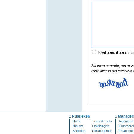
Ik wil bericht per e-ma
Als extra controle, om er z
code over in het tekstveld e
Rubrieken
Managem
Home
Tests & Tools
Algemeen
Nieuws
Opleidingen
Commerci
Artikelen
Persberichten
Financieel