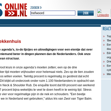
Top
gekkenhuis
‘Be
Een
du
e agenda’s, to-do lijstjes en uitnodigingen voor een etentje dat over
Eén
 niemand beter in dingen plannen dan de Nederlanders. Ook onze
org
 van structuur.
Dri
Een
ot kruis in onze agenda’s moeten zetten; een op de drie
cyb
ker tijd moeten vrijhouden voor helemaal niets. Zes op de tien zouden
Min
s willen voelen. Twintig procent is regelmatig zo gestrest dat echt
 Dit blijkt uit onderzoek onder ruim 1.100 Nederlanders in opdracht van
 van Neck & Shoulder Rub. De enquête toont dat 69 procent van werkend
procent bijna wekelijks te veel te doen heeft in te weinig tijd. Stress
de vier voor regelmatige pijn in de nek en schouders. "Een beetje
we in Nederland wel gebruiken," aldus Iris van Zwol van Tiger Balm.