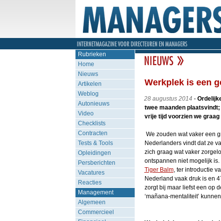
Rubrieken
Home
Nieuws
Werkplek is een 
Artikelen
Weblog
28 augustus 2014
-
Ordelijk
Autonieuws
twee maanden plaatsvindt;
Video
vrije tijd voorzien we graag
Checklists
Contracten
We zouden wat vaker een gro
Tests & Tools
Nederlanders vindt dat ze va
zich graag wat vaker zorgeloo
Opleidingen
ontspannen niet mogelijk is.
Persberichten
Tiger Balm
, ter introductie
Vacatures
Nederland vaak druk is en 47 
Reacties
zorgt bij maar liefst een op 
Management
‘mañana-mentaliteit’ kunnen 
Algemeen
Commercieel