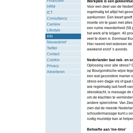
Financieel
Werkplek is een gekkenhui
HRM
Voor een deel van de Nederla
regelmatig tot altijd het gev
ICT
aankunnen. Een kwart geeft a
Consultancy
moeite om te gaan met alles 
Carrière
een ruime meerderheid (58 p
Lifestyle
het werk af te krijgen. 40 p
Info
veel te doen is. Eenmaal th
Nieuwsbrief
Hier neemt niet iedereen de 
Twitter
weekend en/of ’s avonds.
Contact
Colofon
Nederlander laat nek- en 
Oplossing voor alle stress?
Privacy
op Bourgondische wijze tegen
Adverteren
een wat gezondere manier op
stress een dagje vrij of gaat
wie regelmatig last heeft va
stressklacht, is massage de
om de klachten te vermindere
andere spiercrème. Van Zwol
zien dat de meeste Nederlan
schoudermassage kunt u ook 
rustig muziekje kan al helpen
Behoefte aan ‘me-time’