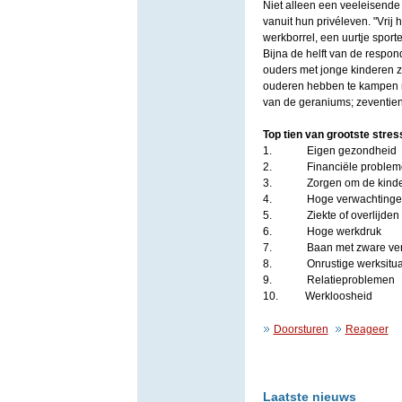
Niet alleen een veeleisende b
vanuit hun privéleven. "Vrij
werkborrel, een uurtje sporte
Bijna de helft van de respon
ouders met jonge kinderen z
ouderen hebben te kampen me
van de geraniums; zeventien p
Top tien van grootste stres
1. Eigen gezondheid
2. Financiële problem
3. Zorgen om de kinde
4. Hoge verwachtingen v
5. Ziekte of overlijden 
6. Hoge werkdruk
7. Baan met zware veran
8. Onrustige werksitua
9. Relatieproblemen
10. Werkloosheid
Doorsturen
Reageer
Laatste nieuws