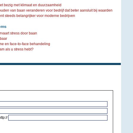
iet bezig met klimaat en duurzaamheid
ouden van baan veranderen voor bedrijf dat beter aansluit bij waarden
steeds belangrijker voor moderne bedrijven
ems
rvaart stress door baan
baar
ne en face-to-face behandeling
am als u stress hebt?
http://