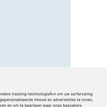
andere tracking-technologieÃ«n om uw surfervaring
gepersonaliseerde inhoud en advertenties te tonen,
eren en om te begrijpen waar onze bezoekers