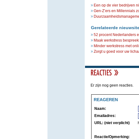
Een op de vier bedrijven n
Gen-Z’ers en Millennials z
Duurzaamheidsmanagement 
Gerelateerde nieuwsit
52 procent Nederlanders e
Maak werkstress bespreek
Minder werkstress met onli
Zorgt u goed voor uw licha
Er zijn nog geen reacties.
REAGEREN
Naam:
Emailadres:
URL: (niet verplicht)
Reactie/Opmerking: