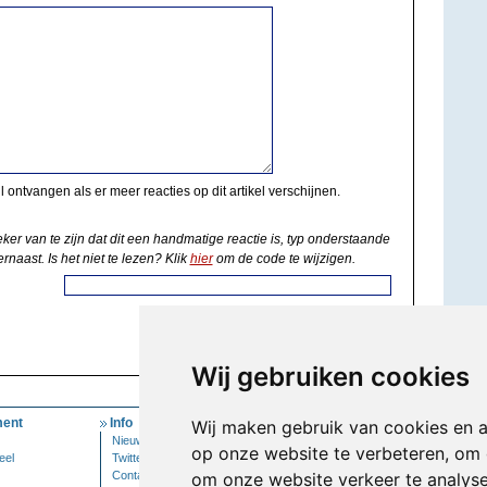
il ontvangen als er meer reacties op dit artikel verschijnen.
eker van te zijn dat dit een handmatige reactie is, typ onderstaande
rnaast. Is het niet te lezen? Klik
hier
om de code te wijzigen.
Wij gebruiken cookies
ent
Info
Mijn Account
Wij maken gebruik van cookies en 
Nieuwsbrief
Inloggen
op onze website te verbeteren, om 
eel
Twitter
Contact
om onze website verkeer te analys