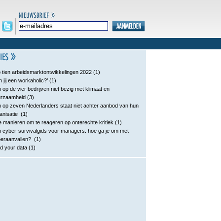
 tien arbeidsmarktontwikkelingen 2022
(1)
n jij een workaholic?’
(1)
 op de vier bedrijven niet bezig met klimaat en
urzaamheid
(3)
 op zeven Nederlanders staat niet achter aanbod van hun
anisatie
(1)
e manieren om te reageren op onterechte kritiek
(1)
 cyber-survivalgids voor managers: hoe ga je om met
eraanvallen?
(1)
d your data
(1)