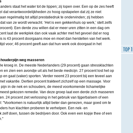
s
nders staat het water tot de lippen; zij lopen over. Een op de zes heeft
oel dat verantwoordelijkheden zo hoog opstapelen dat zij ze niet
an regelmatig tot altijd prestatiedruk te ondervinden; zij hebben
dat van ze wordt verwacht. ‘Het is een gekkenhuis op werk,’ stelt zelfs
rocent). Een derde zou willen dat er meer uren zitten in een dag om
rocent laat de werkplek dan ook vaak achter met het gevoel dat er nog
uis is 43 procent doorgaans moe en moet dan herstellen van het werk.
tijd voor; 46 procent geeft aan dat hun werk ook doorgaat in het
schouderpijn weg masseren
 De kroeg in. De meeste Nederlanders (29 procent) gaan stressklachten
 en zien een avondje uit als het beste medicijn. 27 procent lost het op
 en gaat (vaker) sporten. Verder neemt 23 procent bij een teveel aan
 met vakantie. Dertien procent trakteert zichzelf op een massage. Voor
n pijn in de nek en schouders, de meest voorkomende lichamelijke
 meest gekozen remedie. Van deze groep laat een derde zich masseren
n. 24 procent ziet verlossing in het gebruik van tijgerbalsem of een
: "Voorkomen is natuurlijk altijd beter dan genezen, maar goed om te
ders hun klachten proberen te verhelpen. Een nek- en
zelf doen, tussen de bedrijven door. Ook even een kopje thee of een
."