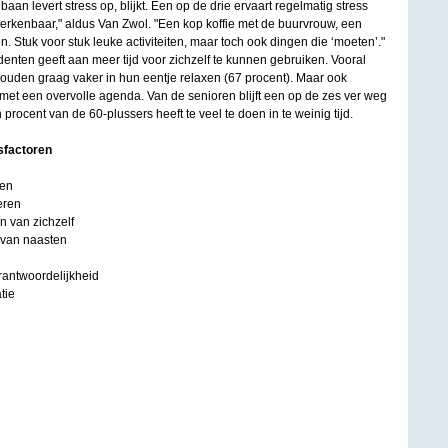
aan levert stress op, blijkt. Een op de drie ervaart regelmatig stress
 herkenbaar," aldus Van Zwol. "Een kop koffie met de buurvrouw, een
n. Stuk voor stuk leuke activiteiten, maar toch ook dingen die ‘moeten’."
denten geeft aan meer tijd voor zichzelf te kunnen gebruiken. Vooral
ouden graag vaker in hun eentje relaxen (67 procent). Maar ook
t een overvolle agenda. Van de senioren blijft een op de zes ver weg
rocent van de 60-plussers heeft te veel te doen in te weinig tijd.
sfactoren
en
ren
an zichzelf
van naasten
twoordelijkheid
tie