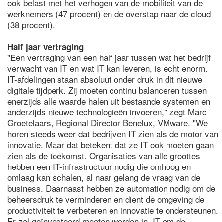
ook belast met het verhogen van de mobiliteit van de
werknemers (47 procent) en de overstap naar de cloud
(38 procent).
Half jaar vertraging
"Een vertraging van een half jaar tussen wat het bedrijf
verwacht van IT en wat IT kan leveren, is echt enorm.
IT-afdelingen staan absoluut onder druk in dit nieuwe
digitale tijdperk. Zij moeten continu balanceren tussen
enerzijds alle waarde halen uit bestaande systemen en
anderzijds nieuwe technologieën invoeren," zegt Marc
Groetelaars, Regional Director Benelux, VMware. "We
horen steeds weer dat bedrijven IT zien als de motor van
innovatie. Maar dat betekent dat ze IT ook moeten gaan
zien als de toekomst. Organisaties van alle groottes
hebben een IT-infrastructuur nodig die omhoog en
omlaag kan schalen, al naar gelang de vraag van de
business. Daarnaast hebben ze automation nodig om de
beheersdruk te verminderen en dient de omgeving de
productiviteit te verbeteren en innovatie te ondersteunen.
Er zal geïnvesteerd moeten worden in IT om de