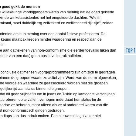
op goed geklede mensen
e willekeurige voorbijgangers waren van mening dat de goed geklede
wijl de winkelassistentes net het omgekeerde dachten. "Wie in
nkomt, moet duidelijk erg zelfzekerd en wellicht heel rijk zijn", zeiden
denten om hun mening over een aantal fictieve professoren. De
n keurig maatpak kregen minder waardering en respect dan de
irt.
 aan dat tekenen van non-conformisme die eerder toevallig lijken dan
leur van een das) geen positieve indruk nalieten.
 conclusie dat mensen voorgeprogrammeerd zijn om zich te gedragen
innen de groepen waarin ze actief zijn. Wordt van de norm afgeweken,
ze de voordelen waarmee ze geassocieerd worden met die groepen
gelijkertijd aan status binnen die groepen.
at dit geen vrijbrief is om in jeans en T-shirt op kantoor te verschijnen.
t proberen op te vallen, verhogen inderdaad hun status bij de
artoe ze behoren, maar alleen als ze al onderdeel waren van die
st non-conformistisch gingen gedragen.
ip-flops kan dus indruk maken. Een nieuwe collega zeker niet.