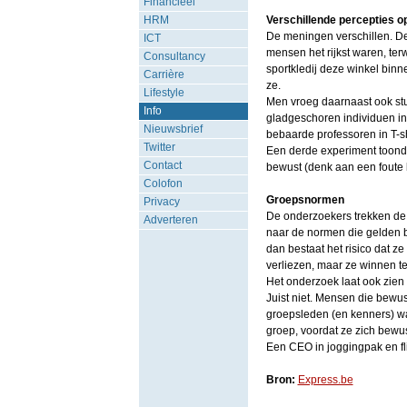
Financieel
HRM
Verschillende percepties 
De meningen verschillen. D
ICT
mensen het rijkst waren, ter
Consultancy
sportkledij deze winkel binne
Carrière
ze.
Lifestyle
Men vroeg daarnaast ook stu
Info
gladgeschoren individuen i
Nieuwsbrief
bebaarde professoren in T-sh
Twitter
Een derde experiment toonde
Contact
bewust (denk aan een foute k
Colofon
Groepsnormen
Privacy
De onderzoekers trekken de
Adverteren
naar de normen die gelden b
dan bestaat het risico dat 
verliezen, maar ze winnen te
Het onderzoek laat ook zien d
Juist niet. Mensen die bewus
groepsleden (en kenners) wa
groep, voordat ze zich bewu
Een CEO in joggingpak en fl
Bron:
Express.be