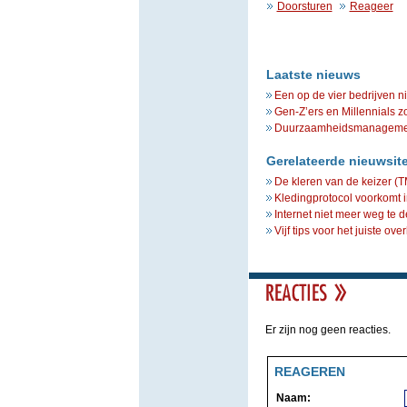
Doorsturen
Reageer
Laatste nieuws
Een op de vier bedrijven n
Gen-Z’ers en Millennials z
Duurzaamheidsmanagement 
Gerelateerde nieuwsit
De kleren van de keizer (
Kledingprotocol voorkomt ir
Internet niet meer weg te 
Vijf tips voor het juiste o
Er zijn nog geen reacties.
REAGEREN
Naam: