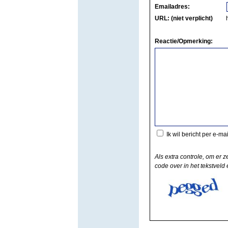
Emailadres:
URL: (niet verplicht)
Reactie/Opmerking:
Ik wil bericht per e-ma
Als extra controle, om er z
code over in het tekstveld e