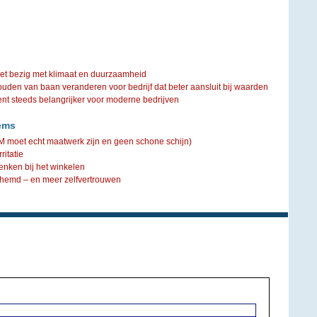
iet bezig met klimaat en duurzaamheid
ouden van baan veranderen voor bedrijf dat beter aansluit bij waarden
steeds belangrijker voor moderne bedrijven
ems
TM moet echt maatwerk zijn en geen schone schijn)
ritatie
denken bij het winkelen
verhemd – en meer zelfvertrouwen