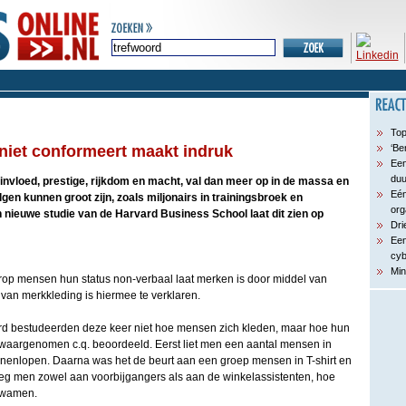
Top
niet conformeert maakt indruk
‘Be
Een
du
 invloed, prestige, rijkdom en macht, val dan meer op in de massa en
Eén
gen kunnen groot zijn, zoals miljonairs in trainingsbroek en
org
n nieuwe studie van de Harvard Business School laat dit zien op
Dri
Een
cyb
Min
op mensen hun status non-verbaal laat merken is door middel van
 van merkkleding is hiermee te verklaren.
d bestudeerden deze keer niet hoe mensen zich kleden, maar hoe hun
waargenomen c.q. beoordeeld. Eerst liet men een aantal mensen in
nenlopen. Daarna was het de beurt aan een groep mensen in T-shirt en
roeg men zowel aan voorbijgangers als aan de winkelassistenten, hoe
kwamen.