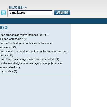
 tien arbeidsmarktontwikkelingen 2022
(1)
n jij een workaholic?’
(1)
 op de vier bedrijven niet bezig met klimaat en
urzaamheid
(3)
 op zeven Nederlanders staat niet achter aanbod van hun
anisatie
(1)
e manieren om te reageren op onterechte kritiek
(1)
 cyber-survivalgids voor managers: hoe ga je om met
eraanvallen?
(1)
d your data
(1)