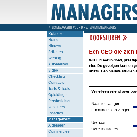
Rubrieken
Home
Nieuws
Een CEO die zich 
Artikelen
Weblog
Wilt u meer invloed, presti
Autonieuws
niet. De gevolgen kunnen gro
Video
shirts. Een nieuwe studie v
Checklists
Contracten
Tests & Tools
Vertel een vriend over bov
Opleidingen
Persberichten
Naam ontvanger:
Vacatures
E-mailadres ontvanger:
Reacties
Management
Uw naam:
Algemeen
Uw e-mailadres:
Commercieel