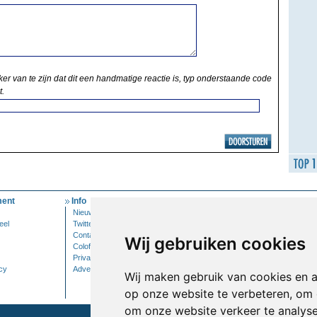
ker van te zijn dat dit een handmatige reactie is, typ onderstaande code
t.
ent
Info
Mijn Account
Nieuwsbrief
Inloggen
eel
Twitter
Contact
Wij gebruiken cookies
Colofon
Privacy
cy
Adverteren
Wij maken gebruik van cookies en 
op onze website te verbeteren, om 
om onze website verkeer te analys