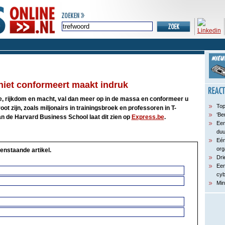
niet conformeert maakt indruk
ge, rijkdom en macht, val dan meer op in de massa en conformeer u
Top
ot zijn, zoals miljonairs in trainingsbroek en professoren in T-
‘Be
an de Harvard Business School laat dit zien op
Express.be
.
Een
du
Eén
org
enstaande artikel.
Dri
Een
cyb
Min