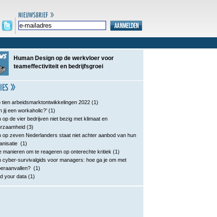
Human Design op de werkvloer voor
teameffectiviteit en bedrijfsgroei
 tien arbeidsmarktontwikkelingen 2022
(1)
n jij een workaholic?’
(1)
 op de vier bedrijven niet bezig met klimaat en
urzaamheid
(3)
 op zeven Nederlanders staat niet achter aanbod van hun
anisatie
(1)
e manieren om te reageren op onterechte kritiek
(1)
 cyber-survivalgids voor managers: hoe ga je om met
eraanvallen?
(1)
d your data
(1)