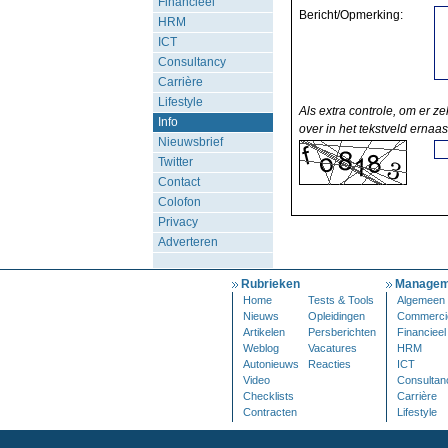
Financieel
Bericht/Opmerking:
HRM
ICT
Consultancy
Carrière
Lifestyle
Als extra controle, om er ze
Info
over in het tekstveld ernaas
Nieuwsbrief
Twitter
Contact
Colofon
Privacy
Adverteren
Rubrieken
Managem
Home
Tests & Tools
Algemeen
Nieuws
Opleidingen
Commerci
Artikelen
Persberichten
Financieel
Weblog
Vacatures
HRM
Autonieuws
Reacties
ICT
Video
Consultan
Checklists
Carrière
Contracten
Lifestyle