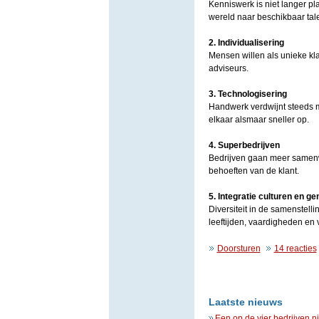
Kenniswerk is niet langer p
wereld naar beschikbaar tal
2. Individualisering
Mensen willen als unieke k
adviseurs.
3. Technologisering
Handwerk verdwijnt steeds m
elkaar alsmaar sneller op.
4. Superbedrijven
Bedrijven gaan meer samenw
behoeften van de klant.
5. Integratie culturen en ge
Diversiteit in de samenstelli
leeftijden, vaardigheden en
Doorsturen
14 reacties
Laatste nieuws
Een op de vier bedrijven n