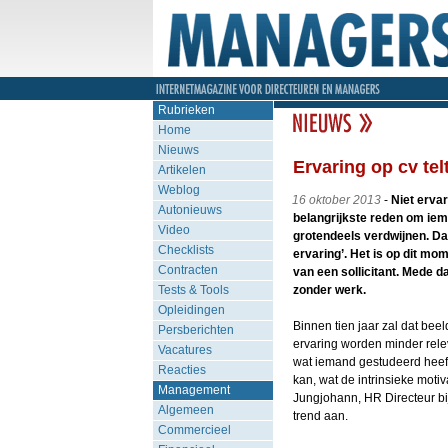
Rubrieken
Home
Nieuws
Ervaring op cv tel
Artikelen
Weblog
16 oktober 2013
-
Niet erva
Autonieuws
belangrijkste reden om iem
Video
grotendeels verdwijnen. Dat
Checklists
ervaring’. Het is op dit m
Contracten
van een sollicitant. Mede d
Tests & Tools
zonder werk.
Opleidingen
Binnen tien jaar zal dat beel
Persberichten
ervaring worden minder relev
Vacatures
wat iemand gestudeerd heeft 
Reacties
kan, wat de intrinsieke motiv
Management
Jungjohann, HR Directeur bi
Algemeen
trend aan.
Commercieel