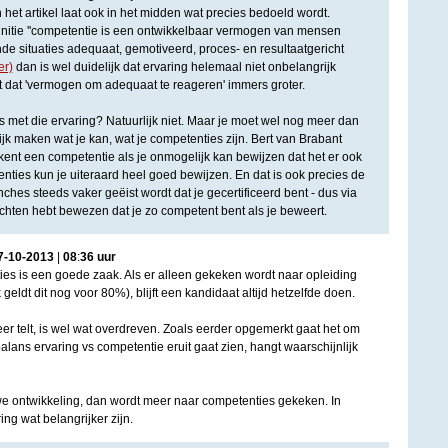
 het artikel laat ook in het midden wat precies bedoeld wordt.
initie ''competentie is een ontwikkelbaar vermogen van mensen
 situaties adequaat, gemotiveerd, proces- en resultaatgericht
er)
dan is wel duidelijk dat ervaring helemaal niet onbelangrijk
t dat 'vermogen om adequaat te reageren' immers groter.
s met die ervaring? Natuurlijk niet. Maar je moet wel nog meer dan
jk maken wat je kan, wat je competenties zijn. Bert van Brabant
ekent een competentie als je onmogelijk kan bewijzen dat het er ook
enties kun je uiteraard heel goed bewijzen. En dat is ook precies de
hes steeds vaker geëist wordt dat je gecertificeerd bent - dus via
hten hebt bewezen dat je zo competent bent als je beweert.
7
-
10
-
2013
|
08
:
36
uur
ies is een goede zaak. Als er alleen gekeken wordt naar opleiding
 geldt dit nog voor 80%), blijft een kandidaat altijd hetzelfde doen.
eer telt, is wel wat overdreven. Zoals eerder opgemerkt gaat het om
balans ervaring vs competentie eruit gaat zien, hangt waarschijnlijk
e ontwikkeling, dan wordt meer naar competenties gekeken. In
ng wat belangrijker zijn.