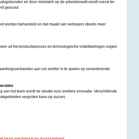
laatsgebonden en door mismatch op de arbeidsmarkt wordt overal ter
ent gescout.
lant worden behandeld en dat maakt van verkopers steeds meer
eer uit het productieproces en technologische ontwikkelingen volgen
erkingsverbanden aan om sneller in te spelen op veranderende
neraties
ng van het team wordt de sleutel voor snellere innovatie. Verschillende
 vakgebieden vergroten kans op succes.
iet bezig met klimaat en duurzaamheid