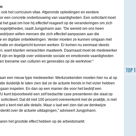
on
 ook het curriculum vitae. Afgeronde opleidingen en eerdere
or een concrete onderbouwing van vaardigheden. Een sollicitant moet
dat het gaat om hoe hij effectief reageert op de veranderingen om zich
mogelijkheden, raadt Jungjohann aan. "De wereld om ons heen
bedrijven willen mensen die zich effectief aanpassen aan die
e en digitale ontwikkelingen. Verder moeten ze kunnen omgaan met
rmatie en doelgericht kunnen werken. Er komen nu eenmaal steeds
n, want klanten verwachten maatwerk. Daarnaast moet de medewerker
f zijn en tegelijk over voldoende sociale en emotionele vaardigheden
en toename van culturen en generaties op de werkvloer."
e aan een nieuw type medewerker. Werkzoekenden moeten hier nu al op
atie duidelijk te laten zien dat ze de actuele trends in het vizier hebben
gaan inspelen. En dan op een manier die voor het bedrijf een
U kunt bijvoorbeeld een zelf bedachte case presenteren die slaat op
solliciteert. Dat dit niet 100 procent overeenkomt met de praktijk, is niet
ant u kent niet alle details. Maar u laat wel zien dat uw denkwijze
meedenkt over de actuele uitdagingen," adviseert Jungjohann.
aren het grootste effect hebben op de arbeidsmarkt: