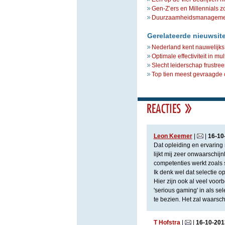
Gen-Z’ers en Millennials z
Duurzaamheidsmanagement 
Gerelateerde nieuwsit
Nederland kent nauwelijks 
Optimale effectiviteit in mu
Slecht leiderschap frustr
Top tien meest gevraagde
Leon Keemer
|
|
16
-
10
Dat opleiding en ervaring
lijkt mij zeer onwaarschij
competenties werkt zoals 
Ik denk wel dat selectie o
Hier zijn ook al veel voo
'serious gaming' in als se
te bezien. Het zal waarsc
T Hofstra
|
|
16
-
10
-
201