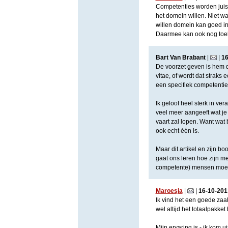
Competenties worden juist
het domein willen. Niet wa
willen domein kan goed in
Daarmee kan ook nog toe
Bart Van Brabant
|
|
1
De voorzet geven is hem 
vitae, of wordt dat strak
een specifiek competentie
Ik geloof heel sterk in vera
veel meer aangeeft wat je 
vaart zal lopen. Want wat 
ook echt één is.
Maar dit artikel en zijn 
gaat ons leren hoe zijn m
competente) mensen moet
Maroesja
|
|
16
-
10
-
201
Ik vind het een goede zaa
wel altijd het totaalpakket
Mijn ervaring is - ik kom