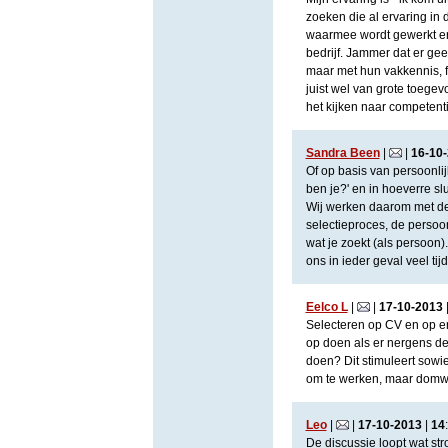
zoeken die al ervaring in 
waarmee wordt gewerkt en 
bedrijf. Jammer dat er ge
maar met hun vakkennis, f
juist wel van grote toegev
het kijken naar competenti
Sandra Been
|
|
16
-
10
-
Of op basis van persoonlijk
ben je?' en in hoeverre slu
Wij werken daarom met de 
selectieproces, de persoonl
wat je zoekt (als persoon).
ons in ieder geval veel ti
Eelco L
|
|
17
-
10
-
2013
Selecteren op CV en op erv
op doen als er nergens d
doen? Dit stimuleert sowi
om te werken, maar domw
Leo
|
|
17
-
10
-
2013
|
14
:
De discussie loopt wat str