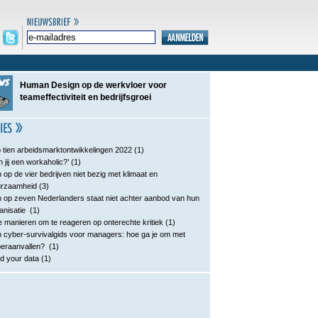
Human Design op de werkvloer voor
teameffectiviteit en bedrijfsgroei
 tien arbeidsmarktontwikkelingen 2022
(1)
n jij een workaholic?’
(1)
 op de vier bedrijven niet bezig met klimaat en
urzaamheid
(3)
 op zeven Nederlanders staat niet achter aanbod van hun
anisatie
(1)
e manieren om te reageren op onterechte kritiek
(1)
 cyber-survivalgids voor managers: hoe ga je om met
eraanvallen?
(1)
d your data
(1)