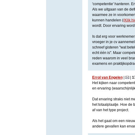
'competentie' hanteren. En
Als we uitgaan van de def
waarmee ze in voorkomende
kunnen handelen (
(Klik hi
wordt. Door ervaring word
Is dat erg voor werknemer
vroeger in je cv aannemeli
schreef gisteren ''wat bet
echt één is''. Maar compet
reden waarom in veel branc
examens en praktijkopdrac
Errol van Engelen
|
|
1
Het kijken naar competent
en ervaring (waarschijnlijk
Dat ervaring straks niet m
het totaalplaatje. Hoe de 
af van het type project.
Als het gaat om een nieuw
andere gevallen kan ervari