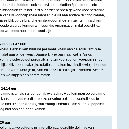
de branche hebben, ook met evt. de pakketten / procedures etc.
misschien zelfs het liefst al eerder hebben gewerkt voor hetzelfde
en kans is voor capabele mensen die uit een andere richting komen,
risse blik op de branche en daardoor andere inzichten misschien
oegde waarde kunnen zijn voor die organisatie. In dat opzicht kan
es wel eens heel interessant zijn.
2013
|
21
:
47
uur
heid. Eerst kijken naar de persoonlijkheid van de sollicitant, 'wie
it dat aan bij de wens. Daarna kijk je pas naar wat hij/zij kan.
online selectietool purematching. Zij voorspellen, vooraan in het
ijke klik in een zakelijke relatie en maken inzichtelijk wie je bent en
 In hoeverre word je blij van elkaar? En dat blijkt te werken. Scheelt
jd en we krijgen een betere match.
|
14
:
14
uur
aring is an sich al behoorlijk overschat. Hoe kan men ooit ervaring
e kans gegeven wordt om deze ervaring ook daadwerkelijk op te
eso niet de doorstroming van Young Potentials die staan te popelen
eg niet aan een baan komen.
26
uur
oef omdat we volgens mij niet allemaal dezelfde definitie van