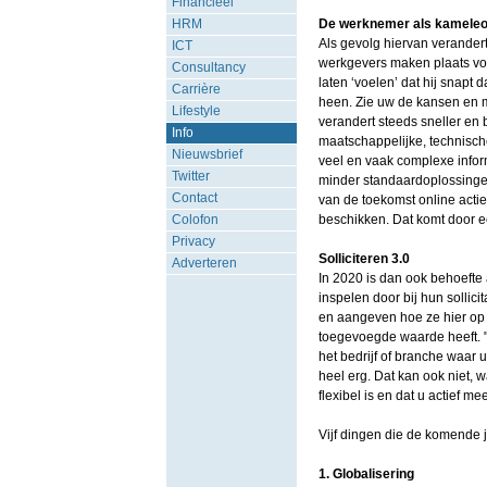
Financieel
HRM
De werknemer als kamele
Als gevolg hiervan verandert
ICT
werkgevers maken plaats vo
Consultancy
laten ‘voelen’ dat hij snapt 
Carrière
heen. Zie uw de kansen en 
Lifestyle
verandert steeds sneller en 
Info
maatschappelijke, technisch
Nieuwsbrief
veel en vaak complexe info
Twitter
minder standaardoplossinge
Contact
van de toekomst online actie
Colofon
beschikken. Dat komt door e
Privacy
Solliciteren 3.0
Adverteren
In 2020 is dan ook behoeft
inspelen door bij hun sollicit
en aangeven hoe ze hier op 
toegevoegde waarde heeft. "
het bedrijf of branche waar u 
heel erg. Dat kan ook niet, w
flexibel is en dat u actief 
Vijf dingen die de komende j
1. Globalisering