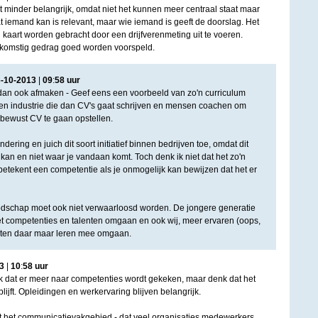
 minder belangrijk, omdat niet het kunnen meer centraal staat maar
t iemand kan is relevant, maar wie iemand is geeft de doorslag. Het
 kaart worden gebracht door een drijfverenmeting uit te voeren.
komstig gedrag goed worden voorspeld.
6
-
10
-
2013
|
09
:
58
uur
dan ook afmaken - Geef eens een voorbeeld van zo'n curriculum
s een industrie die dan CV's gaat schrijven en mensen coachen om
bewust CV te gaan opstellen.
ndering en juich dit soort initiatief binnen bedrijven toe, omdat dit
kan en niet waar je vandaan komt. Toch denk ik niet dat het zo'n
betekent een competentie als je onmogelijk kan bewijzen dat het er
boodschap moet ook niet verwaarloosd worden. De jongere generatie
et competenties en talenten omgaan en ook wij, meer ervaren (oops,
en daar maar leren mee omgaan.
3
|
10
:
58
uur
k dat er meer naar competenties wordt gekeken, maar denk dat het
 blijft. Opleidingen en werkervaring blijven belangrijk.
 uit het communicatievakgebied - dat veel organisaties medewerkers