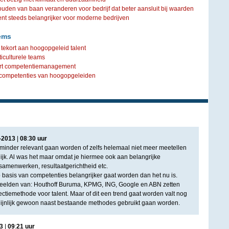
ouden van baan veranderen voor bedrijf dat beter aansluit bij waarden
steeds belangrijker voor moderne bedrijven
ems
tekort aan hoogopgeleid talent
lticulturele teams
eert competentiemanagement
 competenties van hoogopgeleiden
-
2013
|
08
:
30
uur
 minder relevant gaan worden of zelfs helemaal niet meer meetellen
nlijk. Al was het maar omdat je hiermee ook aan belangrijke
samenwerken, resultaatgerichtheid etc.
p basis van competenties belangrijker gaat worden dan het nu is.
rbeelden van: Houthoff Buruma, KPMG, ING, Google en ABN zetten
lectiemethode voor talent. Maar of dit een trend gaat worden valt nog
hijnlijk gewoon naast bestaande methodes gebruikt gaan worden.
3
|
09
:
21
uur