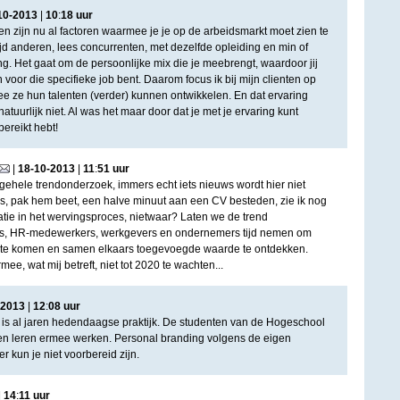
10
-
2013
|
10
:
18
uur
en zijn nu al factoren waarmee je je op de arbeidsmarkt moet zien te
ijd anderen, lees concurrenten, met dezelfde opleiding en min of
g. Het gaat om de persoonlijke mix die je meebrengt, waardoor jij
oor die specifieke job bent. Daarom focus ik bij mijn clienten op
e ze hun talenten (verder) kunnen ontwikkelen. En dat ervaring
 natuurlijk niet. Al was het maar door dat je met je ervaring kunt
ereikt hebt!
|
18
-
10
-
2013
|
11
:
51
uur
gehele trendonderzoek, immers echt iets nieuws wordt hier niet
ers, pak hem beet, een halve minuut aan een CV besteden, zie ik nog
tie in het wervingsproces, nietwaar? Laten we de trend
rs, HR-medewerkers, werkgevers en ondernemers tijd nemen om
t te komen en samen elkaars toegevoegde waarde te ontdekken.
e, wat mij betreft, niet tot 2020 te wachten...
2013
|
12
:
08
uur
is al jaren hedendaagse praktijk. De studenten van de Hogeschool
in en leren ermee werken. Personal branding volgens de eigen
r kun je niet voorbereid zijn.
|
14
:
11
uur