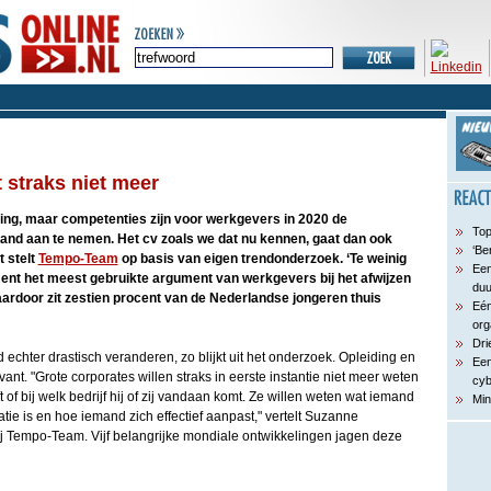
t straks niet meer
ring, maar competenties zijn voor werkgevers in 2020 de
Top
and aan te nemen. Het cv zoals we dat nu kennen, gaat dan ook
‘Be
 stelt
Tempo-Team
op basis van eigen trendonderzoek. ‘Te weinig
Een
oment het meest gebruikte argument van werkgevers bij het afwijzen
du
aardoor zit zestien procent van de Nederlandse jongeren thuis
Eén
org
Dri
d echter drastisch veranderen, zo blijkt uit het onderzoek. Opleiding en
Een
ant. "Grote corporates willen straks in eerste instantie niet meer weten
cyb
of bij welk bedrijf hij of zij vandaan komt. Ze willen weten wat iemand
Min
atie is en hoe iemand zich effectief aanpast," vertelt Suzanne
j Tempo-Team. Vijf belangrijke mondiale ontwikkelingen jagen deze