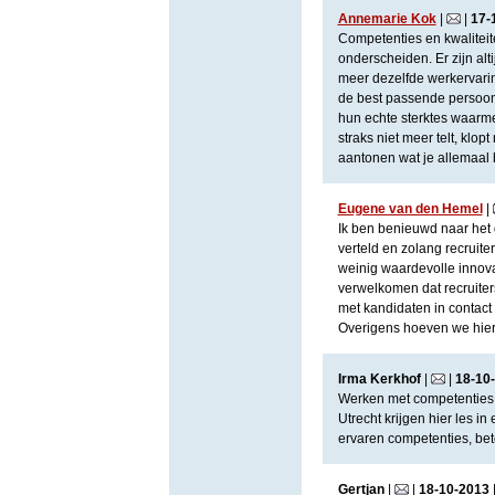
Annemarie Kok
|
|
17
-
Competenties en kwaliteit
onderscheiden. Er zijn alt
meer dezelfde werkervarin
de best passende persoon v
hun echte sterktes waarme
straks niet meer telt, klopt
aantonen wat je allemaal b
Eugene van den Hemel
|
Ik ben benieuwd naar het 
verteld en zolang recruit
weinig waardevolle innova
verwelkomen dat recruite
met kandidaten in contac
Overigens hoeven we hierme
Irma Kerkhof
|
|
18
-
10
-
Werken met competenties 
Utrecht krijgen hier les 
ervaren competenties, bete
Gertjan
|
|
18
-
10
-
2013