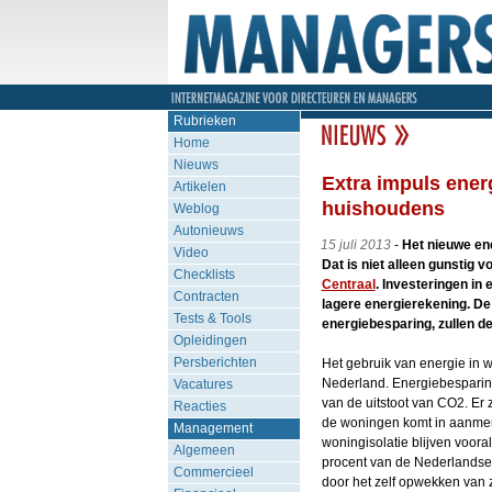
Rubrieken
Home
Nieuws
Extra impuls ener
Artikelen
huishoudens
Weblog
Autonieuws
15 juli 2013
-
Het nieuwe ene
Video
Dat is niet alleen gunstig 
Checklists
Centraal
. Investeringen in
Contracten
lagere energierekening. De
Tests & Tools
energiebesparing, zullen d
Opleidingen
Persberichten
Het gebruik van energie in w
Nederland. Energiebesparing
Vacatures
van de uitstoot van CO2. Er
Reacties
de woningen komt in aanmerk
Management
woningisolatie blijven vooral
Algemeen
procent van de Nederlandse 
Commercieel
door het zelf opwekken van 