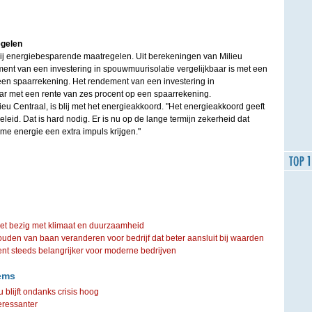
gelen
j energiebesparende maatregelen. Uit berekeningen van Milieu
ement van een investering in spouwmuurisolatie vergelijkbaar is met een
 een spaarrekening. Het rendement van een investering in
ar met een rente van zes procent op een spaarrekening.
lieu Centraal, is blij met het energieakkoord. "Het energieakkoord geeft
eleid. Dat is hard nodig. Er is nu op de lange termijn zekerheid dat
e energie een extra impuls krijgen."
iet bezig met klimaat en duurzaamheid
ouden van baan veranderen voor bedrijf dat beter aansluit bij waarden
steeds belangrijker voor moderne bedrijven
ems
u blijft ondanks crisis hoog
eressanter