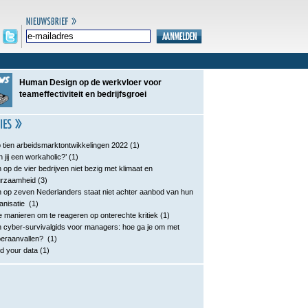
Human Design op de werkvloer voor
teameffectiviteit en bedrijfsgroei
 tien arbeidsmarktontwikkelingen 2022
(1)
n jij een workaholic?’
(1)
 op de vier bedrijven niet bezig met klimaat en
urzaamheid
(3)
 op zeven Nederlanders staat niet achter aanbod van hun
anisatie
(1)
e manieren om te reageren op onterechte kritiek
(1)
 cyber-survivalgids voor managers: hoe ga je om met
eraanvallen?
(1)
d your data
(1)