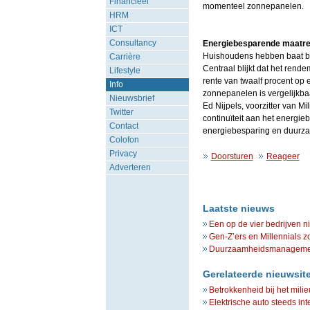
Financieel
momenteel zonnepanelen.
HRM
ICT
Consultancy
Energiebesparende maatre
Huishoudens hebben baat bi
Carrière
Centraal blijkt dat het rend
Lifestyle
rente van twaalf procent op
Info
zonnepanelen is vergelijkba
Nieuwsbrief
Ed Nijpels, voorzitter van Mi
Twitter
continuïteit aan het energieb
Contact
energiebesparing en duurzam
Colofon
Privacy
Doorsturen
Reageer
Adverteren
Laatste nieuws
Een op de vier bedrijven n
Gen-Z’ers en Millennials z
Duurzaamheidsmanagement 
Gerelateerde nieuwsit
Betrokkenheid bij het milie
Elektrische auto steeds int