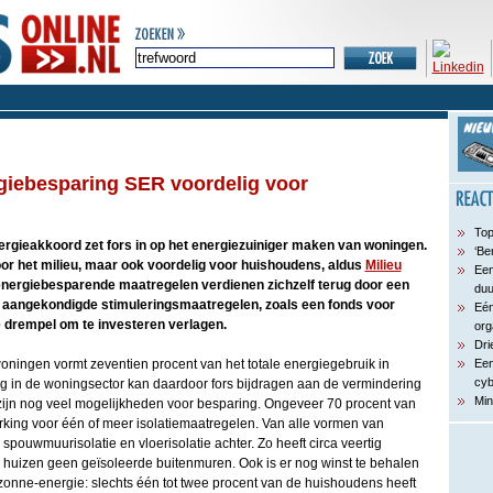
giebesparing SER voordelig voor
Top
rgieakkoord zet fors in op het energiezuiniger maken van woningen.
‘Be
voor het milieu, maar ook voordelig voor huishoudens, aldus
Milieu
Een
 energiebesparende maatregelen verdienen zichzelf terug door een
du
 aangekondigde stimuleringsmaatregelen, zoals een fonds voor
Eén
e drempel om te investeren verlagen.
org
Dri
oningen vormt zeventien procent van het totale energiegebruik in
Een
cyb
 in de woningsector kan daardoor fors bijdragen aan de vermindering
Min
 zijn nog veel mogelijkheden voor besparing. Ongeveer 70 procent van
ing voor één of meer isolatiemaatregelen. Van alle vormen van
 spouwmuurisolatie en vloerisolatie achter. Zo heeft circa veertig
huizen geen geïsoleerde buitenmuren. Ook is er nog winst te behalen
zonne-energie: slechts één tot twee procent van de huishoudens heeft