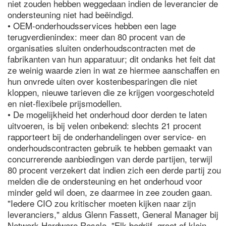
niet zouden hebben weggedaan indien de leverancier de
ondersteuning niet had beëindigd.
• OEM-onderhoudsservices hebben een lage
terugverdienindex: meer dan 80 procent van de
organisaties sluiten onderhoudscontracten met de
fabrikanten van hun apparatuur; dit ondanks het feit dat
ze weinig waarde zien in wat ze hiermee aanschaffen en
hun onvrede uiten over kostenbesparingen die niet
kloppen, nieuwe tarieven die ze krijgen voorgeschoteld
en niet-flexibele prijsmodellen.
• De mogelijkheid het onderhoud door derden te laten
uitvoeren, is bij velen onbekend: slechts 21 procent
rapporteert bij de onderhandelingen over service- en
onderhoudscontracten gebruik te hebben gemaakt van
concurrerende aanbiedingen van derde partijen, terwijl
80 procent verzekert dat indien zich een derde partij zou
melden die de ondersteuning en het onderhoud voor
minder geld wil doen, ze daarmee in zee zouden gaan.
"Iedere CIO zou kritischer moeten kijken naar zijn
leveranciers," aldus Glenn Fassett, General Manager bij
Network Hardware Resale. "Elk bedrijf, groot of klein,