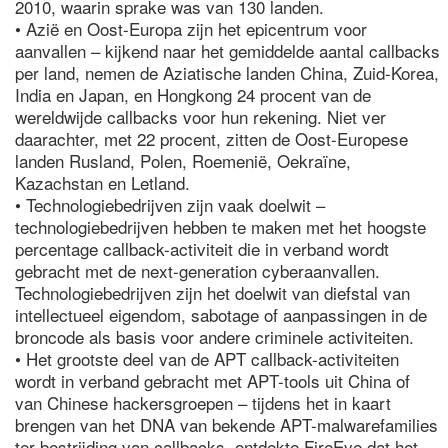
2010, waarin sprake was van 130 landen.
• Azië en Oost-Europa zijn het epicentrum voor
aanvallen – kijkend naar het gemiddelde aantal callbacks
per land, nemen de Aziatische landen China, Zuid-Korea,
India en Japan, en Hongkong 24 procent van de
wereldwijde callbacks voor hun rekening. Niet ver
daarachter, met 22 procent, zitten de Oost-Europese
landen Rusland, Polen, Roemenië, Oekraïne,
Kazachstan en Letland.
• Technologiebedrijven zijn vaak doelwit –
technologiebedrijven hebben te maken met het hoogste
percentage callback-activiteit die in verband wordt
gebracht met de next-generation cyberaanvallen.
Technologiebedrijven zijn het doelwit van diefstal van
intellectueel eigendom, sabotage of aanpassingen in de
broncode als basis voor andere criminele activiteiten.
• Het grootste deel van de APT callback-activiteiten
wordt in verband gebracht met APT-tools uit China of
van Chinese hackersgroepen – tijdens het in kaart
brengen van het DNA van bekende APT-malwarefamilies
ter bestrijding van callbacks, ontdekte FireEye dat het