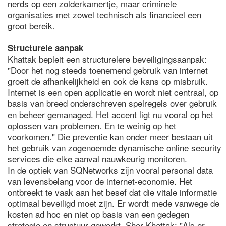
nerds op een zolderkamertje, maar criminele
organisaties met zowel technisch als financieel een
groot bereik.
Structurele aanpak
Khattak bepleit een structurelere beveiligingsaanpak:
"Door het nog steeds toenemend gebruik van internet
groeit de afhankelijkheid en ook de kans op misbruik.
Internet is een open applicatie en wordt niet centraal, op
basis van breed onderschreven spelregels over gebruik
en beheer gemanaged. Het accent ligt nu vooral op het
oplossen van problemen. En te weinig op het
voorkomen." Die preventie kan onder meer bestaan uit
het gebruik van zogenoemde dynamische online security
services die elke aanval nauwkeurig monitoren.
In de optiek van SQNetworks zijn vooral personal data
van levensbelang voor de internet-economie. Het
ontbreekt te vaak aan het besef dat die vitale informatie
optimaal beveiligd moet zijn. Er wordt mede vanwege de
kosten ad hoc en niet op basis van een gedegen
strategie en structuur gewerkt. Sher Khattak: "Als er