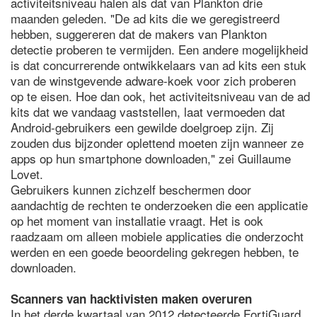
activiteitsniveau halen als dat van Plankton drie
maanden geleden. "De ad kits die we geregistreerd
hebben, suggereren dat de makers van Plankton
detectie proberen te vermijden. Een andere mogelijkheid
is dat concurrerende ontwikkelaars van ad kits een stuk
van de winstgevende adware-koek voor zich proberen
op te eisen. Hoe dan ook, het activiteitsniveau van de ad
kits dat we vandaag vaststellen, laat vermoeden dat
Android-gebruikers een gewilde doelgroep zijn. Zij
zouden dus bijzonder oplettend moeten zijn wanneer ze
apps op hun smartphone downloaden," zei Guillaume
Lovet.
Gebruikers kunnen zichzelf beschermen door
aandachtig de rechten te onderzoeken die een applicatie
op het moment van installatie vraagt. Het is ook
raadzaam om alleen mobiele applicaties die onderzocht
werden en een goede beoordeling gekregen hebben, te
downloaden.
Scanners van hacktivisten maken overuren
In het derde kwartaal van 2012 detecteerde FortiGuard