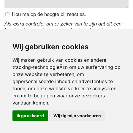
Hou me op de hoogte bij reacties.
Als extra controle, om er zeker van te zijn dat dit een
handmatige reactie is, typ onderstaande code over in
het tekstveld ernaast. Is het niet te lezen? Klik
hier
om
de code te wijzigen.
Wij gebruiken cookies
Wij maken gebruik van cookies en andere
tracking-technologieÃ«n om uw surfervaring op
onze website te verbeteren, om
gepersonaliseerde inhoud en advertenties te
tonen, om onze website verkeer te analyseren
en om te begrijpen waar onze bezoekers
Inloggen
vandaan komen.
Ik ga akkoord
Wijzig mijn voorkeuren
© 2000-2026 UFE Media:
Managersonline.nl
|
Brisk magazine
Partners:
Autowereld.com
|
Personeelsnet
| ABM Financial News