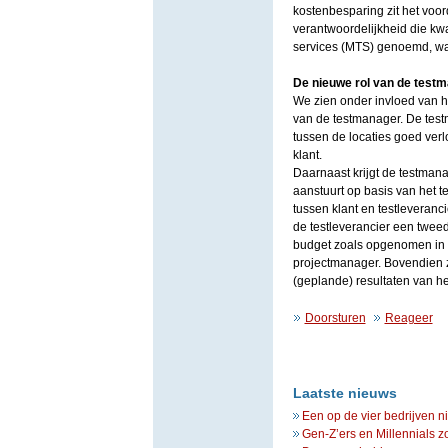
kostenbesparing zit het voor
verantwoordelijkheid die kwa
services (MTS) genoemd, waa
De nieuwe rol van de test
We zien onder invloed van he
van de testmanager. De test
tussen de locaties goed verlo
klant.
Daarnaast krijgt de testmana
aanstuurt op basis van het t
tussen klant en testleveranci
de testleverancier een tweed
budget zoals opgenomen in he
projectmanager. Bovendien za
(geplande) resultaten van he
Doorsturen
Reageer
Laatste nieuws
Een op de vier bedrijven n
Gen-Z’ers en Millennials z