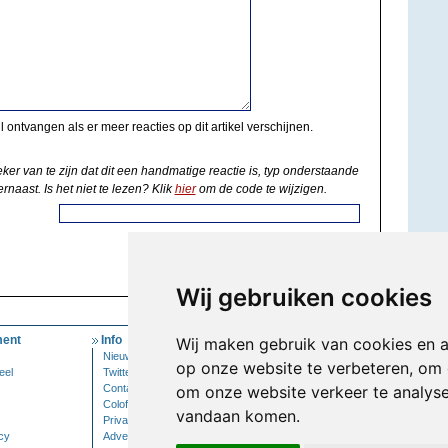
il ontvangen als er meer reacties op dit artikel verschijnen.
eker van te zijn dat dit een handmatige reactie is, typ onderstaande
rnaast. Is het niet te lezen? Klik
hier
om de code te wijzigen.
Wij gebruiken cookies
ent
Info
Mijn Account
Wij maken gebruik van cookies en 
Nieuwsbrief
Inloggen
op onze website te verbeteren, om 
eel
Twitter
Contact
om onze website verkeer te analys
Colofon
vandaan komen.
Privacy
cy
Adverteren