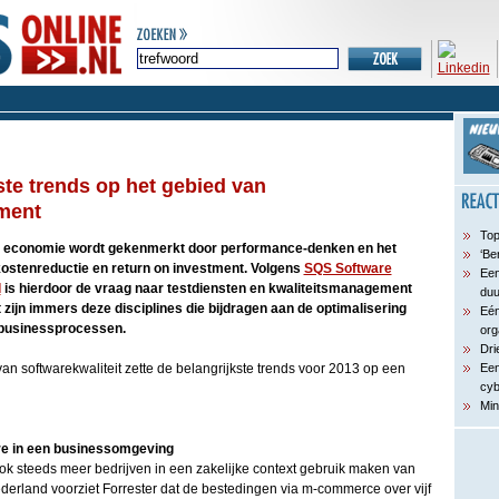
ste trends op het gebied van
ment
Top
e economie wordt gekenmerkt door performance-denken en het
‘Be
ostenreductie en return on investment. Volgens
SQS Software
Een
d
is hierdoor de vraag naar testdiensten en kwaliteitsmanagement
du
t zijn immers deze disciplines die bijdragen aan de optimalisering
Eén
 businessprocessen.
org
Dri
van softwarekwaliteit zette de belangrijkste trends voor 2013 op een
Een
cyb
Min
re in een businessomgeving
 steeds meer bedrijven in een zakelijke context gebruik maken van
derland voorziet Forrester dat de bestedingen via m-commerce over vijf