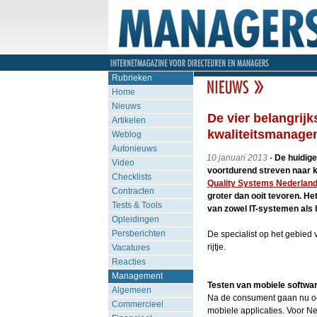
Rubrieken
Home
Nieuws
De vier belangrijk
Artikelen
kwaliteitsmanage
Weblog
Autonieuws
10 januari 2013
-
De huidig
Video
voortdurend streven naar k
Checklists
Quality Systems Nederlan
Contracten
groter dan ooit tevoren. He
Tests & Tools
van zowel IT-systemen als
Opleidingen
Persberichten
De specialist op het gebied 
rijtje.
Vacatures
Reacties
Management
Testen van mobiele softwa
Algemeen
Na de consument gaan nu ook
Commercieel
mobiele applicaties. Voor Ne