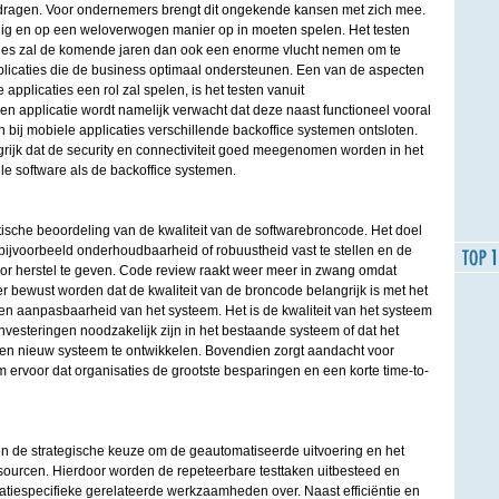
bedragen. Voor ondernemers brengt dit ongekende kansen met zich mee.
ijdig en op een weloverwogen manier op in moeten spelen. Het testen
ties zal de komende jaren dan ook een enorme vlucht nemen om te
licaties die de business optimaal ondersteunen. Een van de aspecten
 applicaties een rol zal spelen, is het testen vanuit
en applicatie wordt namelijk verwacht dat deze naast functioneel vooral
en bij mobiele applicaties verschillende backoffice systemen ontsloten.
grijk dat de security en connectiviteit goed meegenomen worden in het
e software als de backoffice systemen.
ische beoordeling van de kwaliteit van de softwarebroncode. Het doel
n bijvoorbeeld onderhoudbaarheid of robuustheid vast te stellen en de
or herstel te geven. Code review raakt weer meer in zwang omdat
er bewust worden dat de kwaliteit van de broncode belangrijk is met het
 aanpasbaarheid van het systeem. Het is de kwaliteit van het systeem
vesteringen noodzakelijk zijn in het bestaande systeem of dat het
een nieuw systeem te ontwikkelen. Bovendien zorgt aandacht voor
um ervoor dat organisaties de grootste besparingen en een korte time-to-
 de strategische keuze om de geautomatiseerde uitvoering en het
tsourcen. Hierdoor worden de repeteerbare testtaken uitbesteed en
atiespecifieke gerelateerde werkzaamheden over. Naast efficiëntie en