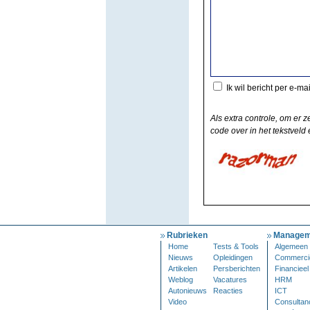
Ik wil bericht per e-ma
Als extra controle, om er z
code over in het tekstveld e
Rubrieken
Managem
Home
Tests & Tools
Algemeen
Nieuws
Opleidingen
Commerci
Artikelen
Persberichten
Financieel
Weblog
Vacatures
HRM
Autonieuws
Reacties
ICT
Video
Consultan