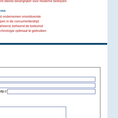
steeds belangrijker voor moderne bedrijven
ems
ord ondernemen onvoldoende
pen in de concurrentiestrijd
heerst, beheerst de toekomst
technologie optimaal te gebruiken
http://