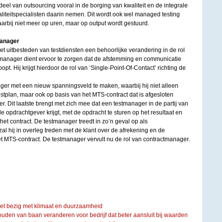
deel van outsourcing vooral in de borging van kwaliteit en de integrale
liteitspecialisten daarin nemen. Dit wordt ook wel managed testing
rbij niet meer op uren, maar op output wordt gestuurd.
manager
t uitbesteden van testdiensten een behoorlijke verandering in de rol
manager dient ervoor te zorgen dat de afstemming en communicatie
opt. Hij krijgt hierdoor de rol van ‘Single-Point-Of-Contact’ richting de
ger met een nieuw spanningsveld te maken, waarbij hij niet alleen
estplan, maar ook op basis van het MTS-contract dat is afgesloten
er. Dit laatste brengt met zich mee dat een testmanager in de partij van
e opdrachtgever krijgt, met de opdracht te sturen op het resultaat en
t contract. De testmanager treedt in zo’n geval op als
l hij in overleg treden met de klant over de afrekening en de
t MTS-contract. De testmanager vervult nu de rol van contractmanager.
iet bezig met klimaat en duurzaamheid
ouden van baan veranderen voor bedrijf dat beter aansluit bij waarden