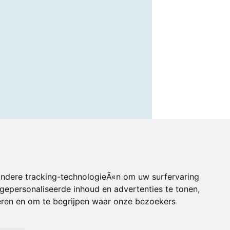
andere tracking-technologieÃ«n om uw surfervaring
gepersonaliseerde inhoud en advertenties te tonen,
eren en om te begrijpen waar onze bezoekers