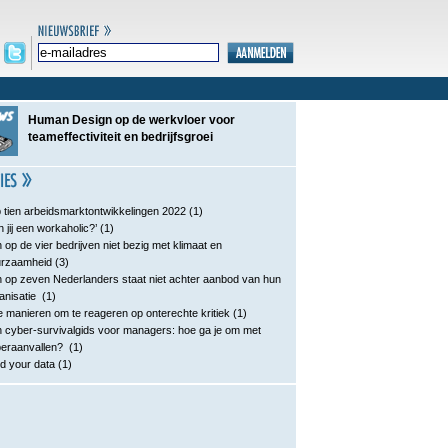
Human Design op de werkvloer voor
teameffectiviteit en bedrijfsgroei
 tien arbeidsmarktontwikkelingen 2022
(1)
n jij een workaholic?’
(1)
 op de vier bedrijven niet bezig met klimaat en
urzaamheid
(3)
 op zeven Nederlanders staat niet achter aanbod van hun
anisatie
(1)
e manieren om te reageren op onterechte kritiek
(1)
 cyber-survivalgids voor managers: hoe ga je om met
eraanvallen?
(1)
d your data
(1)