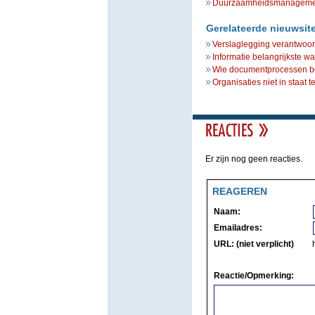
Duurzaamheidsmanagement 
Gerelateerde nieuwsit
Verslaglegging verantwo
Informatie belangrijkste wa
Wie documentprocessen be
Organisaties niet in staat 
Er zijn nog geen reacties.
REAGEREN
Naam:
Emailadres:
URL: (niet verplicht)
Reactie/Opmerking: