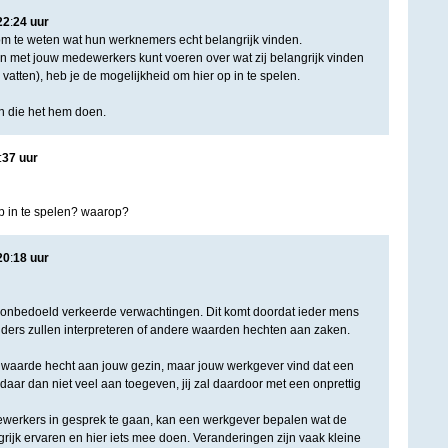
22
:
24
uur
m te weten wat hun werknemers echt belangrijk vinden.
n met jouw medewerkers kunt voeren over wat zij belangrijk vinden
te vatten), heb je de mogelijkheid om hier op in te spelen.
en die het hem doen.
:
37
uur
op in te spelen? waarop?
20
:
18
uur
nbedoeld verkeerde verwachtingen. Dit komt doordat ieder mens
ders zullen interpreteren of andere waarden hechten aan zaken.
eel waarde hecht aan jouw gezin, maar jouw werkgever vind dat een
l daar dan niet veel aan toegeven, jij zal daardoor met een onprettig
werkers in gesprek te gaan, kan een werkgever bepalen wat de
ijk ervaren en hier iets mee doen. Veranderingen zijn vaak kleine