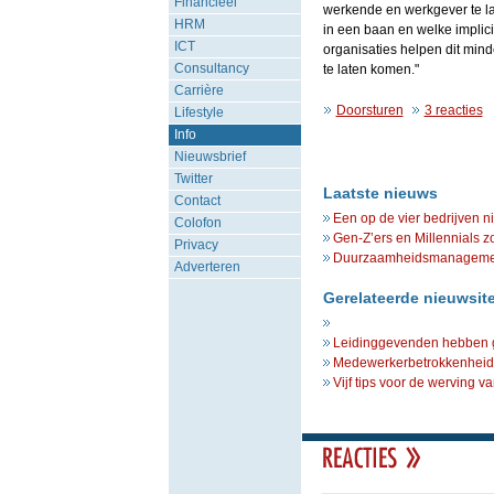
Financieel
werkende en werkgever te la
HRM
in een baan en welke impli
ICT
organisaties helpen dit minde
Consultancy
te laten komen."
Carrière
Doorsturen
3 reacties
Lifestyle
Info
Nieuwsbrief
Twitter
Laatste nieuws
Contact
Een op de vier bedrijven n
Colofon
Gen-Z’ers en Millennials z
Privacy
Duurzaamheidsmanagement 
Adverteren
Gerelateerde nieuwsit
Leidinggevenden hebben gr
Medewerkerbetrokkenheid s
Vijf tips voor de werving va