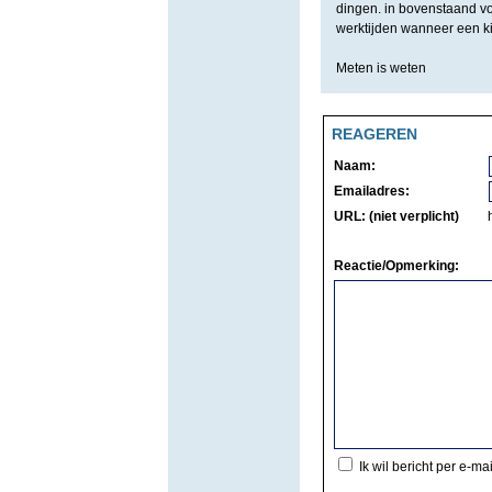
dingen. in bovenstaand v
werktijden wanneer een kin
Meten is weten
REAGEREN
Naam:
Emailadres:
URL: (niet verplicht)
Reactie/Opmerking:
Ik wil bericht per e-ma