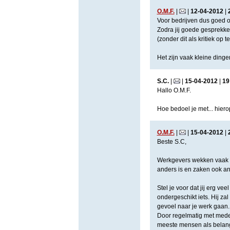
O.M.F.
|
|
12
-
04
-
2012
|
Voor bedrijven dus goed o
Zodra jij goede gesprekke
(zonder dit als kritiek op 
Het zijn vaak kleine ding
S.C.
|
|
15
-
04
-
2012
|
19
Hallo O.M.F.
Hoe bedoel je met... hier
O.M.F.
|
|
15
-
04
-
2012
|
Beste S.C,
Werkgevers wekken vaak o
anders is en zaken ook an
Stel je voor dat jij erg v
ondergeschikt iets. Hij za
gevoel naar je werk gaan.
Door regelmatig met mede
meeste mensen als belangr