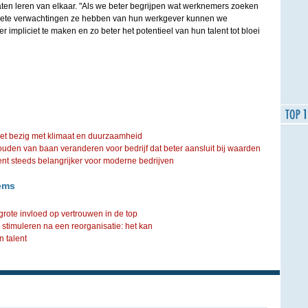
ten leren van elkaar. "Als we beter begrijpen wat werknemers zoeken
ciete verwachtingen ze hebben van hun werkgever kunnen we
r impliciet te maken en zo beter het potentieel van hun talent tot bloei
iet bezig met klimaat en duurzaamheid
ouden van baan veranderen voor bedrijf dat beter aansluit bij waarden
steeds belangrijker voor moderne bedrijven
ems
ote invloed op vertrouwen in de top
timuleren na een reorganisatie: het kan
n talent