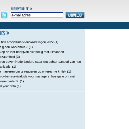
 tien arbeidsmarktontwikkelingen 2022
(1)
n jij een workaholic?’
(1)
 op de vier bedrijven niet bezig met klimaat en
urzaamheid
(3)
 op zeven Nederlanders staat niet achter aanbod van hun
anisatie
(1)
e manieren om te reageren op onterechte kritiek
(1)
 cyber-survivalgids voor managers: hoe ga je om met
eraanvallen?
(1)
d your data
(1)