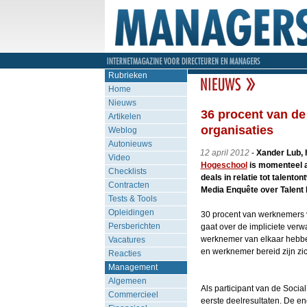
Rubrieken
Home
Nieuws
36 procent van de
Artikelen
organisaties
Weblog
Autonieuws
12 april 2012
-
Xander Lub, 
Video
Hogeschool
is momenteel a
Checklists
deals in relatie tot talent
Contracten
Media Enquête over Talent
Tests & Tools
Opleidingen
30 procent van werknemers ver
Persberichten
gaat over de impliciete ver
werknemer van elkaar hebbe
Vacatures
en werknemer bereid zijn zich
Reacties
Management
Algemeen
Als participant van de Soc
Commercieel
eerste deelresultaten. De en