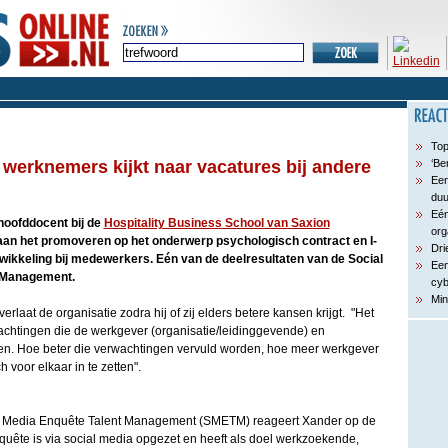
Top
 werknemers kijkt naar vacatures bij andere
‘Be
Een
du
Eén
hoofddocent bij de
Hospitality Business School van Saxion
org
an het promoveren op het onderwerp psychologisch contract en I-
Dri
ontwikkeling bij medewerkers. Eén van de deelresultaten van de Social
Een
 Management.
cyb
Min
laat de organisatie zodra hij of zij elders betere kansen krijgt. "Het
wachtingen die de werkgever (organisatie/leidinggevende) en
n. Hoe beter die verwachtingen vervuld worden, hoe meer werkgever
 voor elkaar in te zetten".
ial Media Enquête Talent Management (SMETM) reageert Xander op de
quête is via social media opgezet en heeft als doel werkzoekende,