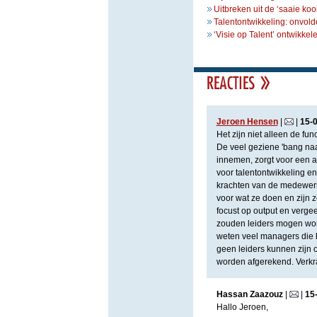
Uitbreken uit de ‘saaie kooi
Talentontwikkeling: onvol
‘Visie op Talent’ ontwikkel
Jeroen Hensen
|
|
15
-
Het zijn niet alleen de fu
De veel geziene 'bang na
innemen, zorgt voor een an
voor talentontwikkeling en
krachten van de medewer
voor wat ze doen en zijn 
focust op output en verge
zouden leiders mogen word
weten veel managers die 
geen leiders kunnen zijn 
worden afgerekend. Verkr
Hassan Zaazouz
|
|
15
Hallo Jeroen,