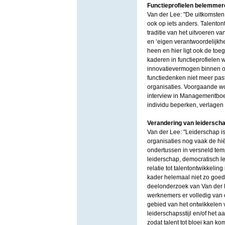
Functieprofielen belemmere
Van der Lee: "De uitkomsten 
ook op iets anders. Talento
traditie van het uitvoeren v
en ‘eigen verantwoordelijkhei
heen en hier ligt ook de to
kaderen in functieprofielen w
innovatievermogen binnen or
functiedenken niet meer past
organisaties. Voorgaande w
interview in Managementboek
individu beperken, verlagen
Verandering van leidersch
Van der Lee: "Leiderschap i
organisaties nog vaak de hi
ondertussen in versneld te
leiderschap, democratisch l
relatie tot talentontwikkelin
kader helemaal niet zo goed o
deelonderzoek van Van der L
werknemers er volledig van 
gebied van het ontwikkelen 
leiderschapsstijl en/of het 
zodat talent tot bloei kan ko