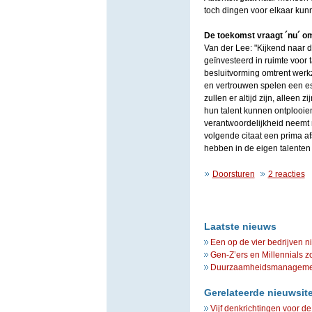
toch dingen voor elkaar kunn
De toekomst vraagt ´nu´ om 
Van der Lee: "Kijkend naar d
geïnvesteerd in ruimte voor 
besluitvorming omtrent wer
en vertrouwen spelen een es
zullen er altijd zijn, allee
hun talent kunnen ontplooie
verantwoordelijkheid neemt m
volgende citaat een prima a
hebben in de eigen talenten 
Doorsturen
2 reacties
Laatste nieuws
Een op de vier bedrijven n
Gen-Z’ers en Millennials z
Duurzaamheidsmanagement 
Gerelateerde nieuwsit
Vijf denkrichtingen voor de