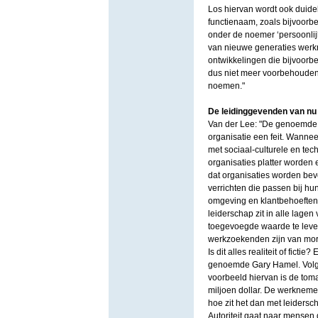
Los hiervan wordt ook duide
functienaam, zoals bijvoorbe
onder de noemer ‘persoonlij
van nieuwe generaties werkn
ontwikkelingen die bijvoorb
dus niet meer voorbehouden 
noemen."
De leidinggevenden van nu
Van der Lee: "De genoemde tr
organisatie een feit. Wannee
met sociaal-culturele en tec
organisaties platter worden e
dat organisaties worden bev
verrichten die passen bij hun
omgeving en klantbehoeften.
leiderschap zit in alle lagen
toegevoegde waarde te lever
werkzoekenden zijn van mo
Is dit alles realiteit of fic
genoemde Gary Hamel. Volge
voorbeeld hiervan is de tom
miljoen dollar. De werkneme
hoe zit het dan met leiders
Autoriteit gaat naar mensen 