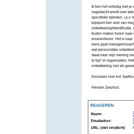
Ik ben het volledig met je
nagedacht wordt over talen
specifieke talenten, i.p.v
topsport hier veel van mog
ontwikkeling/identificatie,
fouten maken horen naar 
ervaren/leren. Het is naa
eens gaat managen/coachen 
wat persoonlijke ontwikkel
staat naar mijn mening men
to top'' in organisaties. H
ontwikkeling met als gewe
Excusses voor evt. taalfou
Hassan Zaazouz.
REAGEREN
Naam:
Emailadres:
URL: (niet verplicht)