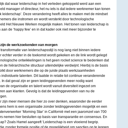
lijk dat waar leiderschap in het verleden gekoppeld werd aan een
eld manager of directeur, het nu iets is dat iedere werknemer kan tonen
k leiderschap’. Deze verandering heeft alles te maken met de mindset
emers die instromen en wordt versterkt door technologische
eeld Het Nieuwe Werken mogelijk maken. Het tonen van leiderschap is
aan de ‘happy few’ en in dat kader ook niet meer bijzonder te
 zijn de werkzoekenden van morgen
ansformatie van leiderschapsstijl is nog lang niet binnen iedere
r echter verder in de toekomst wordt gekeken en de link wordt gelegd
hnologische ontwikkelingen is het geen rocket science te bedenken dat
n de hiërarchische structuur uiteindelijke verdwijnt. Hierbij is de basis
olkt door werknemers die op de juiste plaats werkzaamheden
 individuele talenten. Dit laatste in relatie tot continue veranderende
 In dat geval zijn er geen leidinggevenden meer nodig want
 van de organisatie en talent wordt vanuit diversiteit ingezet om
en aan klanten. Gevolg is dat de leidinggevenden van nu de
rgen.
tie? Er zijn meer mensen die hier zo over denken, waaronder de eerder
ns hem is een organisatie zonder leidinggevenden mogelijk en een
atenverwerker ‘Morning Star’ in Californië met een jaaromzet van 700
rs nemen hier besluiten op basis van transparantie en consensus. En
chap? Zoals Hamel aangeeft ‘Leiderschap is een vloeiend begrip.
die zonder formele positie of de mogelijkheid om sancties op te leggen