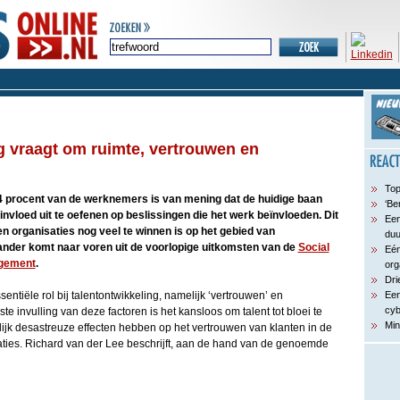
g vraagt om ruimte, vertrouwen en
Top
4 procent van de werknemers is van mening dat de huidige baan
‘Be
nvloed uit te oefenen op beslissingen die het werk beïnvloeden. Dit
Een
nen organisaties nog veel te winnen is op het gebied van
du
 ander komt naar voren uit de voorlopige uitkomsten van de
Social
Eén
agement
.
org
Dri
entiële rol bij talentontwikkeling, namelijk ‘vertrouwen’ en
Een
cyb
ste invulling van deze factoren is het kansloos om talent tot bloei te
Min
elijk desastreuze effecten hebben op het vertrouwen van klanten in de
aties. Richard van der Lee beschrijft, aan de hand van de genoemde