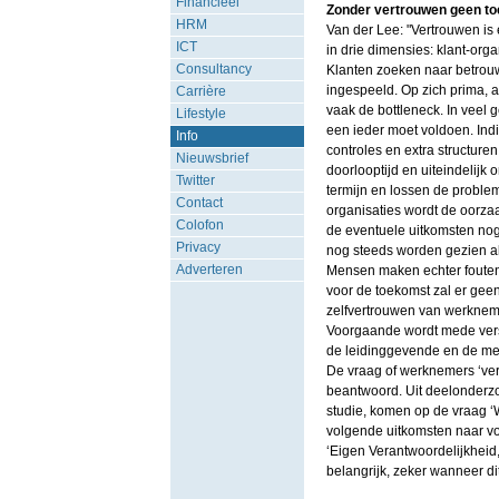
Financieel
Zonder vertrouwen geen t
HRM
Van der Lee: "Vertrouwen is 
ICT
in drie dimensies: klant-org
Consultancy
Klanten zoeken naar betrouwb
ingespeeld. Op zich prima, al
Carrière
vaak de bottleneck. In veel 
Lifestyle
een ieder moet voldoen. Ind
Info
controles en extra structure
Nieuwsbrief
doorlooptijd en uiteindelijk
Twitter
termijn en lossen de proble
Contact
organisaties wordt de oorza
Colofon
de eventuele uitkomsten nog 
Privacy
nog steeds worden gezien al
Adverteren
Mensen maken echter fouten
voor de toekomst zal er geen
zelfvertrouwen van werknemer
Voorgaande wordt mede vers
de leidinggevende en de m
De vraag of werknemers ‘ver
beantwoord. Uit deelonderzo
studie, komen op de vraag ‘W
volgende uitkomsten naar vor
‘Eigen Verantwoordelijkheid, 
belangrijk, zeker wanneer d