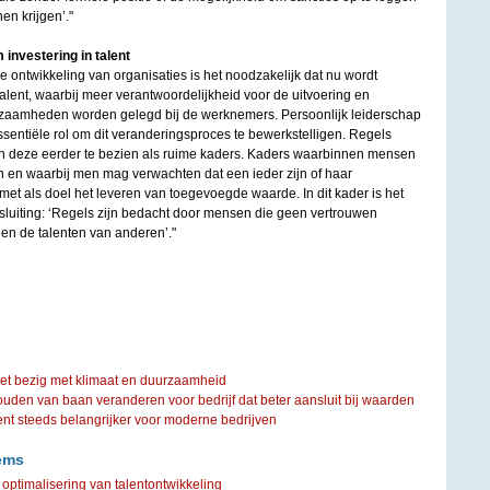
en krijgen’."
investering in talent
e ontwikkeling van organisaties is het noodzakelijk dat nu wordt
talent, waarbij meer verantwoordelijkheid voor de uitvoering en
kzaamheden worden gelegd bij de werknemers. Persoonlijk leiderschap
sentiële rol om dit veranderingsproces te bewerkstelligen. Regels
n zijn deze eerder te bezien als ruime kaders. Kaders waarbinnen mensen
n en waarbij men mag verwachten dat een ieder zijn of haar
et als doel het leveren van toegevoegde waarde. In dit kader is het
fsluiting: ‘Regels zijn bedacht door mensen die geen vertrouwen
en de talenten van anderen’."
iet bezig met klimaat en duurzaamheid
ouden van baan veranderen voor bedrijf dat beter aansluit bij waarden
steeds belangrijker voor moderne bedrijven
ems
 optimalisering van talentontwikkeling