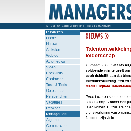
Rubrieken
Home
Nieuws
Talentontwikkelin
Artikelen
leiderschap
Weblog
Autonieuws
15 maart 2012
-
Slechts 40,
Video
voldoende ruimte geeft om i
Checklists
geeft duidelijk aan dat bin
Contracten
talentontwikkeling. Een en
Tests & Tools
Media Enquête TalentMan
Opleidingen
Persberichten
Twee factoren spelen een ess
‘leiderschap’. Zonder een jui
Vacatures
laten komen. Dit zal uiteind
Reacties
dienstverlening van organis
Management
factoren, zijn visie.
Algemeen
Commercieel