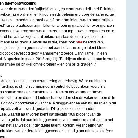
n talentontwikkeling
voor de antwoorden ‘vrijheid’ en eigen verantwoordelijkheid’ duiden
ntwikkeling wordt namelijk nog steeds belemmerd door de aanwezige
an werkzaamheden op basis van functieprofielen, waarbinnen ‘vrijheid’
d’ lastig plaatsbaar zijn. Talentontplooiing gaat echter over grenzen
egevoegde waarde van werknemers. Door top-down te reguleren en te
ordt het aanwezige talent beknot en slaat de creativiteit en het
ganisaties dood. Conclusie is dat, zoals ook
hier
beschreven,
 bij deze tijd en geen recht doet aan het aanwezige talent binnen
ordt ook bevestigd door Managementgoeroe Gary Hamel. In een
 Magazine in maart 2012 zegt hij: ‘Bedrijven die de autonomie van het
 daarmee de prikkel om te dromen – en om bij te dragen’."
ap
s duidelijk en snel aan verandering onderhevig. Waar nu binnen
ërarchische stijl en commando & control de boventoon voeren is
mpo sprake van een transformatie. Termen als waardegedreven
eiderschap en dienend leiderschap worden steeds vaker genoemd. In
g is dit ook noodzakelijk want de leidinggevenden van nu staan er in dit
p als zelf wel wordt gedacht. Dit blijkt ook uit een ander
ee, waaruit naar voren komt dat slechts 40,9 procent van de
overtuigd is dat hun leidinggevenden voldoende capabel zijn op het
van het aanwezige individuele talent. Kortom, verandering van
aantrekken van andere leidinggevenden is nodig om ruimte te creëren
men.