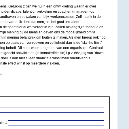
 eens. Gelukkig zitten we nu in een ontwikkeling waarin er over
t identificatie, talent ontwikkeling en coachen (managen) op
. handhaven en bewaken van bijv. werkprocessen. Zelf heb ik in de
en ervaren. Ik denk dat men, als het gaat om talent
 in de sport hier al wat verder in zijn. Zaken als angst,zelfbehoud en
mijn mening bij de mens en geven ons de mogelijkheid om te
r mijn mening belangrijk om fouten te maken. Als men hierop ook nog
op basis van vertrouwen en veiligheid dan is de ''sky the limit''
ing betreft. Dit komt weer ten goede van een organisatie. Centraal
sgericht ontwikkelen (in immateriële zin) i.p.v. éézijdig van ''down
et doel is dan niet alleen financiële winst maar talent/kennis
nste effect winst op meerdere vlakken.
ten.
http://