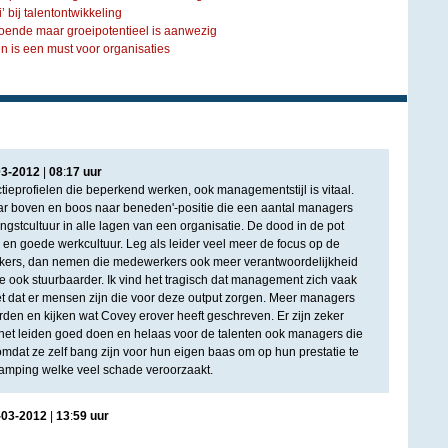
’ bij talentontwikkeling
doende maar groeipotentieel is aanwezig
en is een must voor organisaties
03
-
2012
|
08
:
17
uur
nctieprofielen die beperkend werken, ook managementstijl is vitaal.
ar boven en boos naar beneden'-positie die een aantal managers
gstcultuur in alle lagen van een organisatie. De dood in de pot
 en goede werkcultuur. Leg als leider veel meer de focus op de
kers, dan nemen die medewerkers ook meer verantwoordelijkheid
ze ook stuurbaarder. Ik vind het tragisch dat management zich vaak
et dat er mensen zijn die voor deze output zorgen. Meer managers
en en kijken wat Covey erover heeft geschreven. Er zijn zeker
het leiden goed doen en helaas voor de talenten ook managers die
omdat ze zelf bang zijn voor hun eigen baas om op hun prestatie te
amping welke veel schade veroorzaakt.
-
03
-
2012
|
13
:
59
uur