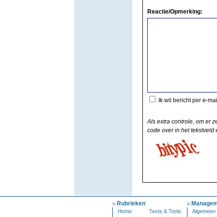
Reactie/Opmerking:
Ik wil bericht per e-ma
Als extra controle, om er z
code over in het tekstveld e
Rubrieken
Managem
Home
Tests & Tools
Algemeen