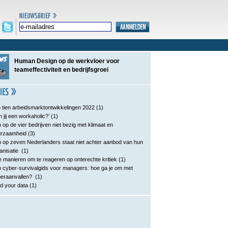
Human Design op de werkvloer voor
teameffectiviteit en bedrijfsgroei
 tien arbeidsmarktontwikkelingen 2022
(1)
n jij een workaholic?’
(1)
 op de vier bedrijven niet bezig met klimaat en
urzaamheid
(3)
 op zeven Nederlanders staat niet achter aanbod van hun
anisatie
(1)
e manieren om te reageren op onterechte kritiek
(1)
 cyber-survivalgids voor managers: hoe ga je om met
eraanvallen?
(1)
d your data
(1)