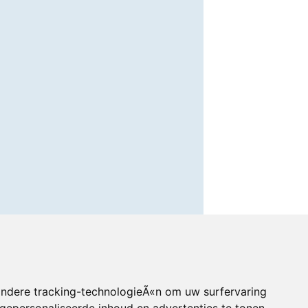
andere tracking-technologieÃ«n om uw surfervaring