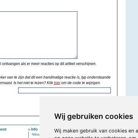
il ontvangen als er meer reacties op dit artikel verschijnen.
eker van te zijn dat dit een handmatige reactie is, typ onderstaande
rnaast. Is het niet te lezen? Klik
hier
om de code te wijzigen.
Wij gebruiken cookies
ent
Info
Mijn Account
Wij maken gebruik van cookies en 
Nieuwsbrief
Inloggen