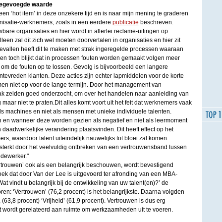
oegevoegde waarde
een ‘hot item’ in deze onzekere tijd en is naar mijn mening te graderen
anisatie-werknemers, zoals in een eerdere
publicatie
beschreven.
are organisaties en hier wordt in allerlei reclame-uitingen op
leen zal dit zich wel moeten doorvertalen in organisaties en hier zit
gevallen heeft dit te maken met strak ingeregelde processen waaraan
ien toch blijkt dat in processen fouten worden gemaakt volgen meer
n om de fouten op te lossen. Gevolg is bijvoorbeeld een langere
 ontevreden klanten. Deze acties zijn echter lapmiddelen voor de korte
men niet op voor de lange termijn. Door het management van
ak zelden goed onderzocht, om over het handelen naar aanleiding van
maar niet te praten.Dit alles komt voort uit het feit dat werknemers vaak
s machines en niet als mensen met unieke individuele talenten.
 en wanneer deze worden gezien als negatief en niet als leermoment
 daadwerkelijke verandering plaatsvinden. Dit heeft effect op het
s, waardoor talent uiteindelijk nauwelijks tot bloei zal komen.
terkt door het veelvuldig ontbreken van een vertrouwensband tussen
edewerker."
trouwen’ ook als een belangrijk beschouwen, wordt bevestigend
ek dat door Van der Lee is uitgevoerd ter afronding van een MBA-
at vindt u belangrijk bij de ontwikkeling van uw talent(en)?’ de
en: ‘Vertrouwen’ (76,2 procent) is het belangrijkste. Daarna volgden
(63,8 procent) ‘Vrijheid’ (61,9 procent). Vertrouwen is dus erg
it wordt gerelateerd aan ruimte om werkzaamheden uit te voeren.