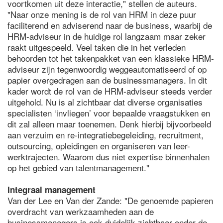
voortkomen uit deze interactie," stellen de auteurs.
"Naar onze mening is de rol van HRM in deze puur
faciliterend en adviserend naar de business, waarbij de
HRM-adviseur in de huidige rol langzaam maar zeker
raakt uitgespeeld. Veel taken die in het verleden
behoorden tot het takenpakket van een klassieke HRM-
adviseur zijn tegenwoordig weggeautomatiseerd of op
papier overgedragen aan de businessmanagers. In dit
kader wordt de rol van de HRM-adviseur steeds verder
uitgehold. Nu is al zichtbaar dat diverse organisaties
specialisten ‘invliegen’ voor bepaalde vraagstukken en
dit zal alleen maar toenemen. Denk hierbij bijvoorbeeld
aan verzuim en re-integratiebegeleiding, recruitment,
outsourcing, opleidingen en organiseren van leer-
werktrajecten. Waarom dus niet expertise binnenhalen
op het gebied van talentmanagement."
Integraal management
Van der Lee en Van der Zande: "De genoemde papieren
overdracht van werkzaamheden aan de
businessmanagers is ook duidelijk zichtbaar onder de